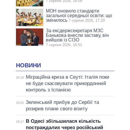
7 серпня 2026, 18:09
МОН оновило стандарти
загальної середньої освіти: що
змінилось
7 серпня 2026, 17:29
За ексдержсекретаря МЗС
Банькова внесли заставу, він
вийшов із СІЗО
7 серпня 2026, 16:51
НОВИНИ
Міграційна криза в Сеуті: Італія поки
20:19
не буде скасовувати прикордонний
контроль з Іспанією
Зеленський прибув до Сербії та
19:52
розкрив плани свого візиту
В Одесі збільшилася кількість
19:17
постраждалих через російський