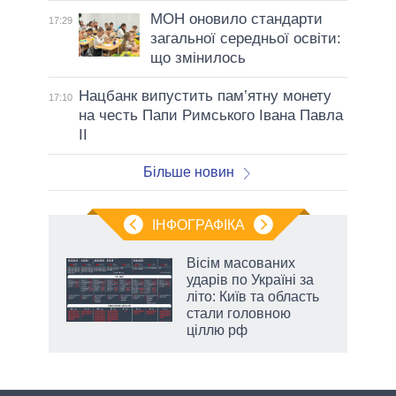
МОН оновило стандарти
17:29
загальної середньої освіти:
що змінилось
Нацбанк випустить пам’ятну монету
17:10
на честь Папи Римського Івана Павла
II
Більше новин
ІНФОГРАФІКА
 як
Вісім масованих
и за
ударів по Україні за
літо: Київ та область
2027-
стали головною
ціллю рф