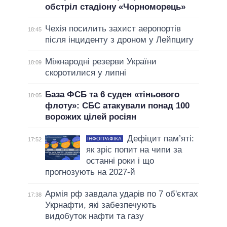
обстріл стадіону «Чорноморець»
Чехія посилить захист аеропортів
18:45
після інциденту з дроном у Лейпцигу
Міжнародні резерви України
18:09
скоротилися у липні
База ФСБ та 6 суден «тіньового
18:05
флоту»: СБС атакували понад 100
ворожих цілей росіян
Дефіцит пам’яті:
ІНФОГРАФІКА
17:52
як зріс попит на чипи за
останні роки і що
прогнозують на 2027-й
Армія рф завдала ударів по 7 об'єктах
17:38
Укрнафти, які забезпечують
видобуток нафти та газу