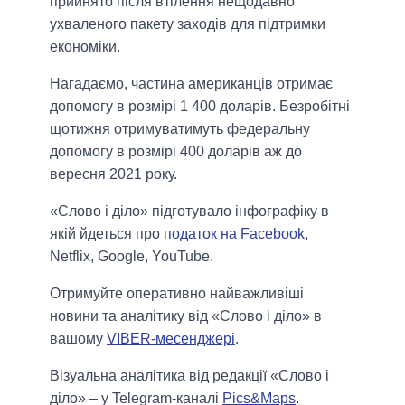
прийнято після втілення нещодавно
ухваленого пакету заходів для підтримки
економіки.
Нагадаємо, частина американців отримає
допомогу в розмірі 1 400 доларів. Безробітні
щотижня отримуватимуть федеральну
допомогу в розмірі 400 доларів аж до
вересня 2021 року.
«Слово і діло» підготувало інфографіку в
якій йдеться про
податок на Facebook
,
Netflix, Google, YouTube.
Отримуйте оперативно найважливіші
новини та аналітику від «Слово і діло» в
вашому
VIBER-месенджері
.
Візуальна аналітика від редакції «Слово і
діло» – у Telegram-каналі
Pics&Maps
.