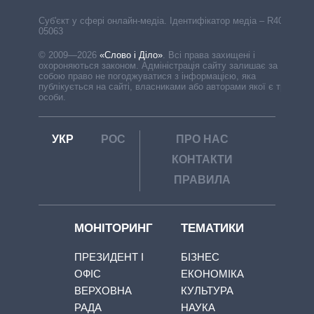
Cуб'єкт у сфері онлайн-медіа. Ідентифікатор медіа – R40-
05063
© 2009—2026
«Слово і Діло»
.
Всі права захищені і
охороняються законом. Адміністрація сайту залишає за
собою право не погоджуватися з інформацією, яка
публікується на сайті, власниками або авторами якої є треті
особи.
УКР
РОС
ПРО НАС
КОНТАКТИ
ПРАВИЛА
МОНІТОРИНГ
ТЕМАТИКИ
ПРЕЗИДЕНТ І
БІЗНЕС
ОФІС
ЕКОНОМІКА
ВЕРХОВНА
КУЛЬТУРА
РАДА
НАУКА