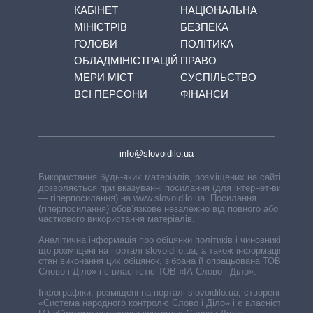
КАБІНЕТ
НАЦІОНАЛЬНА
МІНІСТРІВ
БЕЗПЕКА
ГОЛОВИ
ПОЛІТИКА
ОБЛАДМІНІСТРАЦІЙ
ПРАВО
МЕРИ МІСТ
СУСПІЛЬСТВО
ВСІ ПЕРСОНИ
ФІНАНСИ
info@slovoidilo.ua
Використання будь-яких матеріалів, розміщених на сайті,
дозволяється при вказуванні посилання (для інтернет-видань
— гіперпосилання) на www.slovoidilo.ua. Посилання
(гіперпосилання) обов’язкове незалежно від повного або
часткового використання матеріалів.
Аналітична інформація про обіцянки політиків і чиновників,
що розміщені на порталі slovoidilo.ua, а також інформація про
стан виконання цих обіцянок, зібрана й опрацьована ТОВ «ІА
Слово і Діло» і є власністю ТОВ «ІА Слово і Діло».
Інфографіки, розміщені на порталі slovoidilo.ua, створені ГО
«Система народного контролю Слово і Діло» і є власністю