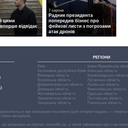
7 серпня
Радник президента
й цими
попередив бізнес про
вперше відвідає
фейкові листи з погрозами
атак дронів
РЕГІОНИ
Київ
Івано-Франківська обл
Автономна республіка Крим
Київська область
Вінницька область
Кіровоградська област
В
Волинська область
Луганська область
Дніпропетровська область
Львівська область
Й
Донецька область
Миколаївська область
Житомирська область
Одеська область
Закарпатська область
Полтавська область
Запорізька область
Рівненська область
 дозволяється при вказуванні посилання (для інтернет-видань — гіперпоси
стання матеріалів.
, що розміщені на порталі slovoidilo.ua, а також інформація про стан вик