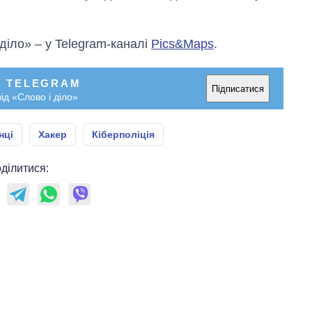
 діло» – у Telegram-каналі
Pics&Maps
.
У TELEGRAM
Підписатися
ід «Слово і діло»
нці
Хакер
Кіберполіція
ділитися: