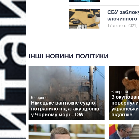
СБУ заблоку
злочинного 
17 лютого 2021, 
ІНШІ НОВИНИ ПОЛІТИКИ
6 серпня
З окупован
6 серпня
Німецьке вантажне судно
повернули
потрапило під атаку дронів
українськи
у Чорному морі – DW
підлітків