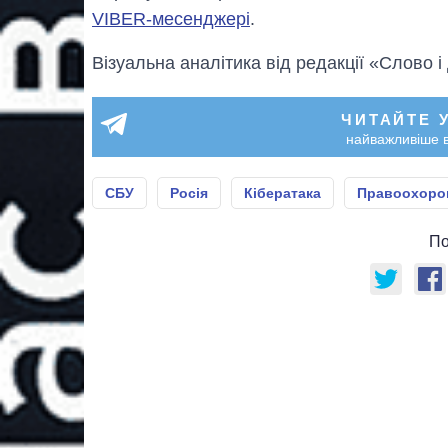
VIBER-месенджері
.
Візуальна аналітика від редакції «Слово і
ЧИТАЙТЕ 
найважливіше в
СБУ
Росія
Кібератака
Правоохоро
По