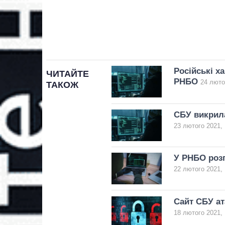
Російські х
ЧИТАЙТЕ
РНБО
24 люто
ТАКОЖ
СБУ викрила
23 лютого 2021, 
У РНБО розп
22 лютого 2021, 
Сайт СБУ ат
18 лютого 2021, 