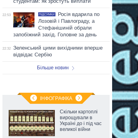
студентам: як зростуть виплати
Росія вдарила по
ПІДСУМКИ
22:53
Лозовій і Павлограду, а
Стефанішиній обрали
запобіжний захід. Головне за день
Зеленський цими вихідними вперше
22:32
відвідає Сербію
Більше новин
ІНФОГРАФІКА
Скільки картоплі
вирощували в
Україні до і під час
великої війни