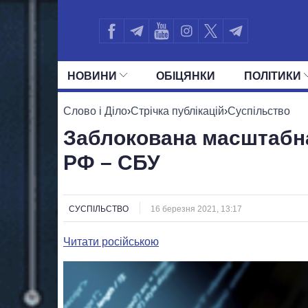
НОВИНИ
ОБIЦЯНКИ
ПОЛIТИКИ
УСІ ПОЛІТИКИ
ПРЕЗИДЕНТ І ОФ
Слово і Діло
›
Стрічка публікацій
›
Суспільство
Заблокована масштабна
РФ – СБУ
СУСПІЛЬСТВО
16 березня 2021, 13:17
Читати російською