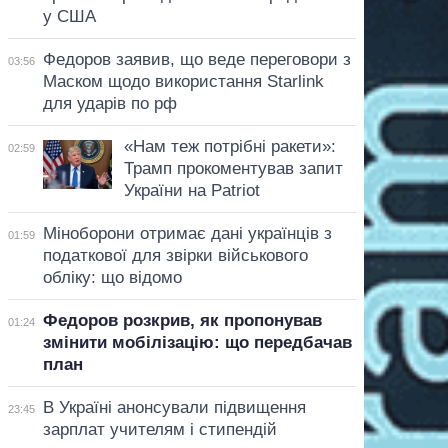
у США
Федоров заявив, що веде переговори з
03:56
Маском щодо використання Starlink
для ударів по рф
«Нам теж потрібні ракети»:
02:59
Трамп прокоментував запит
України на Patriot
Міноборони отримає дані українців з
01:59
податкової для звірки військового
обліку: що відомо
Федоров розкрив, як пропонував
01:24
змінити мобілізацію: що передбачав
план
В Україні анонсували підвищення
23:45
зарплат учителям і стипендій