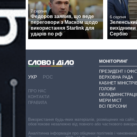
7 серпня
Федоров заявив, що веде
6 серпня
переговори з Маском щодо
Зеленськи
використання Starlink для
вихідними 
ударів по рф
Сербію
МОНІТОРИНГ
ПРЕЗИДЕНТ І ОФІС
УКР
РОС
ВЕРХОВНА РАДА
КАБІНЕТ МІНІСТРІ
ГОЛОВИ
ПРО НАС
ОБЛАДМІНІСТРАЦІ
КОНТАКТИ
МЕРИ МІСТ
ПРАВИЛА
ВСІ ПЕРСОНИ
Використання будь-яких матеріалів, розміщених на сайті,
обов’язкове незалежно від повного або часткового викори
Аналітична інформація про обіцянки політиків і чиновників