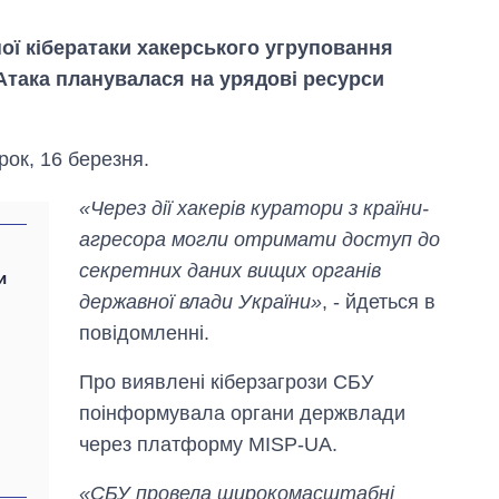
ї кібератаки хакерського угруповання
Атака планувалася на урядові ресурси
рок, 16 березня.
«Через дії хакерів куратори з країни-
агресора могли отримати доступ до
секретних даних вищих органів
и
державної влади України»
, - йдеться в
повідомленні.
Про виявлені кіберзагрози СБУ
Як змінився
поінформувала органи держвлади
бюджет
через платформу MISP-UA.
Міністерства
оборони за 13
років війни з
«СБУ провела широкомасштабні