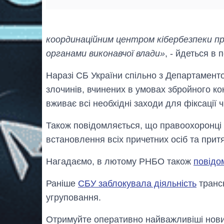
координаційним центром кібербезпеки пр
органами виконавчої влади»
, - йдеться в 
Наразі СБ України спільно з Департамен
злочинів, вчинених в умовах збройного к
вживає всі необхідні заходи для фіксації 
Також повідомляється, що правоохоронці 
встановлення всіх причетних осіб та притя
Нагадаємо, в лютому РНБО також
повідо
Раніше
СБУ заблокувала діяльність
трансн
угруповання.
Отримуйте оперативно найважливіші новин