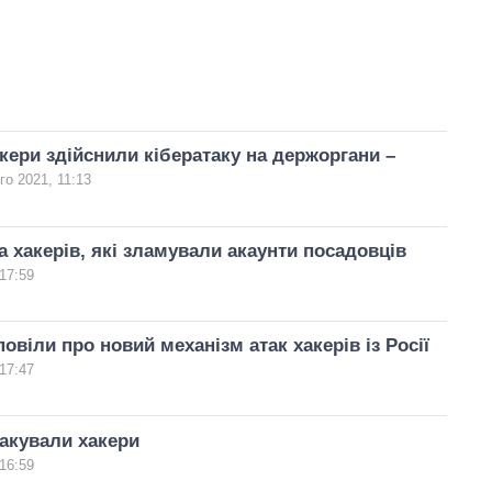
акери здійснили кібератаку на держоргани –
го 2021, 11:13
 хакерів, які зламували акаунти посадовців
17:59
овіли про новий механізм атак хакерів із Росії
17:47
акували хакери
16:59