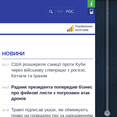
УКР
РОС
Порівняння
політиків
ЦІЙ
МЕРИ МІСТ
ВСІ ПЕРСОНИ
НОВИНИ
США розширили санкції проти Куби
05:17
через військову співпрацю з росією,
Китаєм та Іраном
Радник президента попередив бізнес
04:57
про фейкові листи з погрозами атак
дронів
Трамп підписав укази, які обмежують
04:39
право на громадянство за народженням