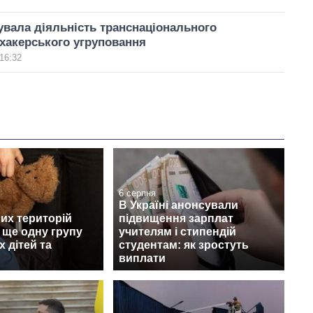
вала діяльність транснаціонального
хакерського угруповання
16:32
6 серпня
В Україні анонсували
их територій
підвищення зарплат
 ще одну групу
учителям і стипендій
х дітей та
студентам: як зростуть
виплати