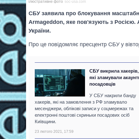
ілюстративне фото
soc-usa.com
СБУ заявила про блокування масштабно
Armageddon, яке пов'язують з Росією. 
України.
Про це повідомляє пресцентр СБУ у вівто
СБУ викрила хакерів,
які зламували акаунт
посадовців
У СБУ накрили банду
хакерів, які на замовлення з РФ зламувало
месенджери, облікові записи у соцмережах та
електронні поштові скриньки посадових осіб
Київщини.
23 лютого 2021, 17:59