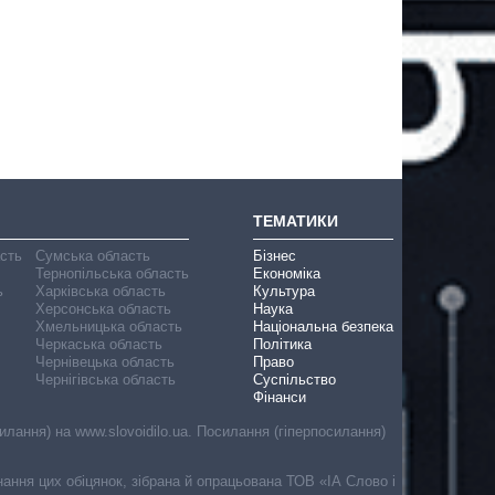
ТЕМАТИКИ
асть
Сумська область
Бізнес
Тернопільська область
Економіка
ь
Харківська область
Культура
Херсонська область
Наука
Хмельницька область
Національна безпека
Черкаська область
Політика
Чернівецька область
Право
Чернігівська область
Суспільство
Фінанси
лання) на www.slovoidilo.ua. Посилання (гіперпосилання)
онання цих обіцянок, зібрана й опрацьована ТОВ «ІА Слово і