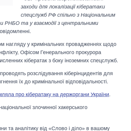
росією
заходи для локалізації кібератаки
спецслужб РФ спільно з Національним
и РНБО та у взаємодії з центральними
повідомленні.
том нагляду у кримінальних провадженнях щодо
онфлікту, Офісом Генерального прокурора
численних кібератак з боку іноземних спецслужб.
проводять розслідування кіберінцидентів для
гнення їх до кримінальної відповідальності.
мляла про кібератаку на держоргани України
.
аціональної злочинної хакерського
и та аналітику від «Слово і діло» в вашому