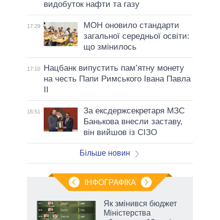
видобуток нафти та газу
МОН оновило стандарти
17:29
загальної середньої освіти:
що змінилось
Нацбанк випустить пам’ятну монету
17:10
на честь Папи Римського Івана Павла
II
За ексдержсекретаря МЗС
16:51
Банькова внесли заставу,
він вийшов із СІЗО
Більше новин
ІНФОГРАФІКА
 як
Як змінився бюджет
и за
Міністерства