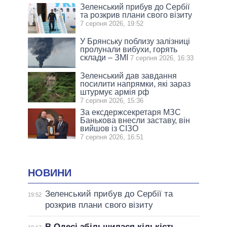
Зеленський прибув до Сербії
та розкрив плани свого візиту
7 серпня 2026, 19:52
У Брянську поблизу залізниці
пролунали вибухи, горять
склади – ЗМІ
7 серпня 2026, 16:33
Зеленський дав завдання
посилити напрямки, які зараз
штурмує армія рф
7 серпня 2026, 15:36
За ексдержсекретаря МЗС
Банькова внесли заставу, він
вийшов із СІЗО
7 серпня 2026, 16:51
НОВИНИ
Зеленський прибув до Сербії та
19:52
розкрив плани свого візиту
В Одесі збільшилася кількість