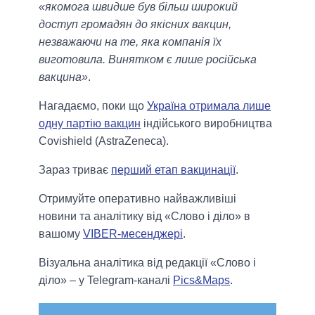
«якомога швидше був більш широкий
доступ громадян до якісних вакцин,
незважаючи на те, яка компанія їх
виготовила. Винятком є ​​лише російська
вакцина»
.
Нагадаємо, поки що
Україна отримала лише
одну партію вакцин
індійського виробництва
Covishield (AstraZeneca).
Зараз триває
перший етап вакцинації
.
Отримуйте оперативно найважливіші
новини та аналітику від «Слово і діло» в
вашому
VIBER-месенджері
.
Візуальна аналітика від редакції «Слово і
діло» – у Telegram-каналі
Pics&Maps
.