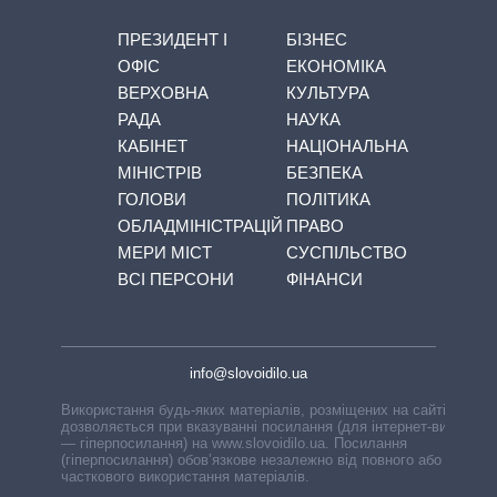
ПРЕЗИДЕНТ І
БІЗНЕС
ОФІС
ЕКОНОМІКА
ВЕРХОВНА
КУЛЬТУРА
РАДА
НАУКА
КАБІНЕТ
НАЦІОНАЛЬНА
МІНІСТРІВ
БЕЗПЕКА
ГОЛОВИ
ПОЛІТИКА
ОБЛАДМІНІСТРАЦІЙ
ПРАВО
МЕРИ МІСТ
СУСПІЛЬСТВО
ВСІ ПЕРСОНИ
ФІНАНСИ
info@slovoidilo.ua
Використання будь-яких матеріалів, розміщених на сайті,
дозволяється при вказуванні посилання (для інтернет-видань
— гіперпосилання) на www.slovoidilo.ua. Посилання
(гіперпосилання) обов’язкове незалежно від повного або
часткового використання матеріалів.