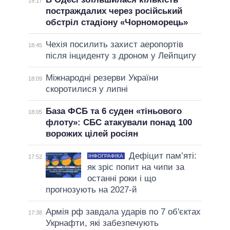
19:17
постраждалих через російський
обстріл стадіону «Чорноморець»
Чехія посилить захист аеропортів
18:45
після інциденту з дроном у Лейпцигу
Міжнародні резерви України
18:09
скоротилися у липні
База ФСБ та 6 суден «тіньового
18:05
флоту»: СБС атакували понад 100
ворожих цілей росіян
Дефіцит пам’яті:
ІНФОГРАФІКА
17:52
як зріс попит на чипи за
останні роки і що
прогнозують на 2027-й
Армія рф завдала ударів по 7 об'єктах
17:38
Укрнафти, які забезпечують