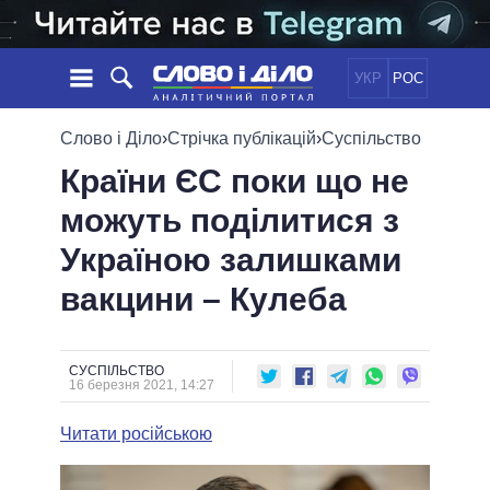
УКР
РОС
НОВИНИ
Слово і Діло
›
Стрічка публікацій
›
Суспільство
Країни ЄС поки що не
ОБIЦЯНКИ
СТРІЧКА
ПОЛІТИКА
можуть поділитися з
ПОДІЇ
ЕКОНОМІКА
ПОЛIТИКИ
Україною залишками
СТАТТІ
СУСПІЛЬСТВО
ІНФОГРАФІКА
ДУМКИ
СВІТ
УСІ ПОЛІТИКИ
вакцини – Кулеба
ОГЛЯДИ
ПРЕЗИДЕНТ І ОФІС
ВІДЕО
ДАЙДЖЕСТИ
ВЕРХОВНА РАДА
СУСПІЛЬСТВО
ПІДТРИМАТИ
КАБІНЕТ МІНІСТРІВ
16 березня 2021, 14:27
ГОЛОВИ ОБЛАДМІНІСТРАЦІЙ
ПОРІВНЯННЯ ПОЛІТИКІВ
Читати російською
МЕРИ МІСТ
ВСІ ПЕРСОНИ