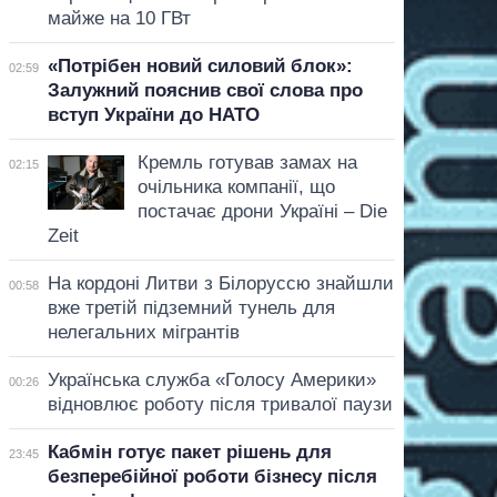
майже на 10 ГВт
«Потрібен новий силовий блок»:
02:59
Залужний пояснив свої слова про
вступ України до НАТО
Кремль готував замах на
02:15
очільника компанії, що
постачає дрони Україні – Die
Zeit
На кордоні Литви з Білоруссю знайшли
00:58
вже третій підземний тунель для
нелегальних мігрантів
Українська служба «Голосу Америки»
00:26
відновлює роботу після тривалої паузи
Кабмін готує пакет рішень для
23:45
безперебійної роботи бізнесу після