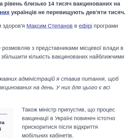
а рівень близько 14 тисяч вакцинованих на
них
українців не перевищують дев'яти тисяч.
и здоров'я
Максим Степанов
в
ефірі
програми
же розмовляв з представниками місцевої влади в
но збільшити кількість вакцинованих найближчими
ржавних адміністрацій я ставив питання, щоб
акцинованих на день. У них для цього є всі
Також міністр припустив, що процес
Вісім масованих
ударів по Україні
вакцинації в Україні повинен істотно
та
за літо: Київ та
прискоритися після відкриття
ї
область стали
головною ціллю
мобільних кабінетів.