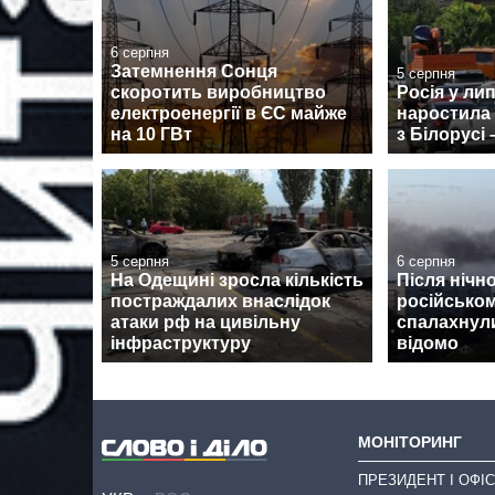
6 серпня
Затемнення Сонця
5 серпня
скоротить виробництво
Росія у ли
електроенергії в ЄС майже
наростила
на 10 ГВт
з Білорусі 
5 серпня
6 серпня
На Одещині зросла кількість
Після нічно
постраждалих внаслідок
російсько
атаки рф на цивільну
спалахнул
інфраструктуру
відомо
МОНІТОРИНГ
ПРЕЗИДЕНТ І ОФІС