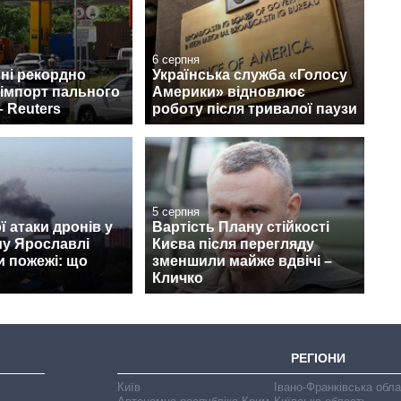
6 серпня
пні рекордно
Українська служба «Голосу
 імпорт пального
Америки» відновлює
– Reuters
роботу після тривалої паузи
5 серпня
ї атаки дронів у
Вартість Плану стійкості
му Ярославлі
Києва після перегляду
и пожежі: що
зменшили майже вдвічі –
Кличко
РЕГІОНИ
Київ
Івано-Франківська обл