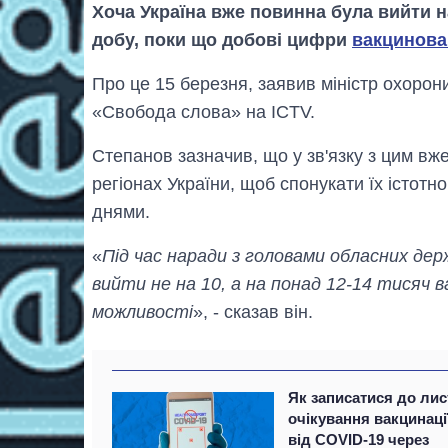
Хоча Україна вже повинна була вийти н
добу, поки що добові цифри
вакцинова
Про це 15 березня, заявив міністр охорон
«Свобода слова» на ICTV.
Степанов зазначив, що у зв'язку з цим в
регіонах України, щоб спонукати їх істот
днями.
«
Під час наради з головами обласних де
вийти не на 10, а на понад 12-14 тисяч в
можливості
», - сказав він.
Як записатися до лис
очікування вакцинаці
від COVID-19 через