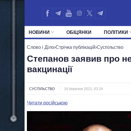
НОВИНИ
ОБIЦЯНКИ
ПОЛIТИКИ
УСІ ПОЛІТИКИ
ПРЕЗИДЕНТ І ОФ
Слово і Діло
›
Стрічка публікацій
›
Суспільство
Степанов заявив про н
вакцинації
СУСПІЛЬСТВО
16 березня 2021, 03:24
Читати російською