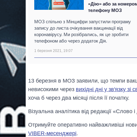
«Дію» або за номеро
телефону МОЗ
МОЗ спільно з Мінцифри запустили програму
запису до листа очікування вакцинації від
коронавірусу. Ми розібрались, як це зробити
телефоном або через додаток Дія.
1 березня 2021, 19:07
13 березня в МОЗ заявили, що темпи вакци
невисокими через
вихідні дні у зв'язку зі 
хоча б через два місяці після її початку.
Візуальна аналітика від редакції «Слово і
Отримуйте оперативно найважливіші новин
VIBER-месенджері
.