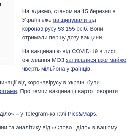
рф
м
Нагадаємо, станом на 15 березня в
Україні вже
вакцинували від
коронавірусу 53 155 осіб
. Вони
отримали першу дозу вакцини.
На вакцинацію від COVID-19 в лист
очікування МОЗ
записалися вже майже
чверть мільйона українців
.
нації від коронавірусу в Україні були
святами
. Про темпи вакцинації варто говорити
 діло» – у Telegram-каналі
Pics&Maps
.
и та аналітику від «Слово і діло» в вашому