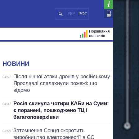
УКР
РОС
Порівняння
політиків
ЦІЙ
МЕРИ МІСТ
ВСІ ПЕРСОНИ
НОВИНИ
Після нічної атаки дронів у російському
04:57
Ярославлі спалахнули пожежі: що
відомо
Росія скинула чотири КАБи на Суми:
04:37
є поранені, пошкоджено ТЦ і
багатоповерхівки
Затемнення Сонця скоротить
03:59
виробництво електроенергії в ЄС