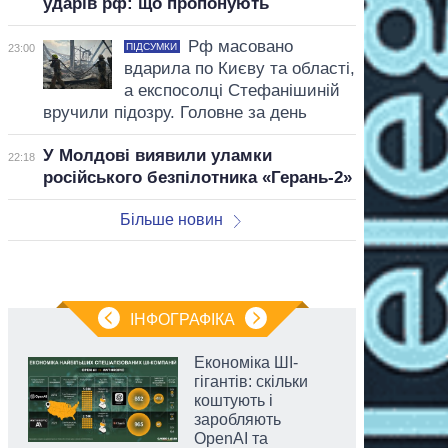
ударів рф: що пропонують
Рф масовано
ПІДСУМКИ
23:00
вдарила по Києву та області,
а експосолці Стефанішиній
вручили підозру. Головне за день
У Молдові виявили уламки
22:18
російського безпілотника «Герань-2»
Більше новин
ІНФОГРАФІКА
Економіка ШІ-
гігантів: скільки
коштують і
заробляють
OpenAI та