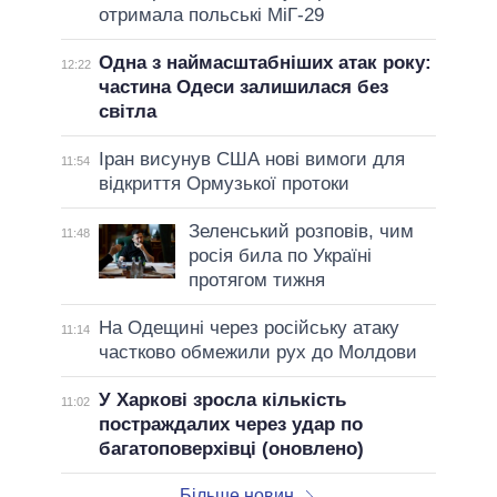
отримала польські МіГ-29
Одна з наймасштабніших атак року:
12:22
частина Одеси залишилася без
світла
Іран висунув США нові вимоги для
11:54
відкриття Ормузької протоки
Зеленський розповів, чим
11:48
росія била по Україні
протягом тижня
На Одещині через російську атаку
11:14
частково обмежили рух до Молдови
У Харкові зросла кількість
11:02
постраждалих через удар по
багатоповерхівці (оновлено)
Більше новин