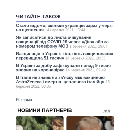
ЧИТАЙТЕ ТАКОЖ
Стало відомо, скільки українців зараз у черзі
на щеплення
14 березня 2021, 15:44
Як записатися до листа очікування
вакцинації від COVID-19 через «Дію» або за
номером телефону МОЗ
1 березня 2021, 19:07
Вакцинація в Україні: кількість вакцинованих
перевищила 51 тисячу
14 березня 2021, 10:33
В Україні за добу зафіксували понад 9 тисяч
хворих на коронавірус
14 березня 2021, 09:49
В Італії не знайшли зв'язку між вакциною
AstraZeneca і смертю щепленого італійця
15
березня 2021, 00:36