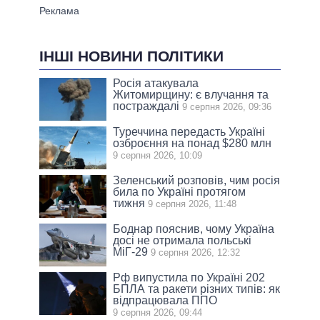
ІНШІ НОВИНИ ПОЛІТИКИ
Росія атакувала
Житомирщину: є влучання та
постраждалі
9 серпня 2026, 09:36
Туреччина передасть Україні
озброєння на понад $280 млн
9 серпня 2026, 10:09
Зеленський розповів, чим росія
била по Україні протягом
тижня
9 серпня 2026, 11:48
Боднар пояснив, чому Україна
досі не отримала польські
МіГ-29
9 серпня 2026, 12:32
Рф випустила по Україні 202
БПЛА та ракети різних типів: як
відпрацювала ППО
9 серпня 2026, 09:44