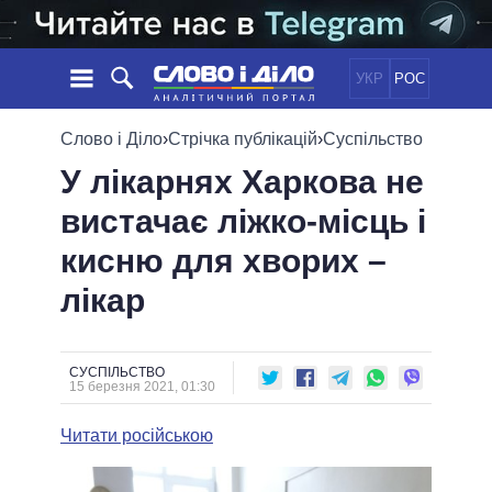
УКР
РОС
НОВИНИ
Слово і Діло
›
Стрічка публікацій
›
Суспільство
У лікарнях Харкова не
ОБIЦЯНКИ
СТРІЧКА
ПОЛІТИКА
вистачає ліжко-місць і
ПОДІЇ
ЕКОНОМІКА
ПОЛIТИКИ
кисню для хворих –
СТАТТІ
СУСПІЛЬСТВО
ІНФОГРАФІКА
ДУМКИ
СВІТ
УСІ ПОЛІТИКИ
лікар
ОГЛЯДИ
ПРЕЗИДЕНТ І ОФІС
ВІДЕО
ДАЙДЖЕСТИ
ВЕРХОВНА РАДА
СУСПІЛЬСТВО
ПІДТРИМАТИ
КАБІНЕТ МІНІСТРІВ
15 березня 2021, 01:30
ГОЛОВИ ОБЛАДМІНІСТРАЦІЙ
ПОРІВНЯННЯ ПОЛІТИКІВ
Читати російською
МЕРИ МІСТ
ВСІ ПЕРСОНИ