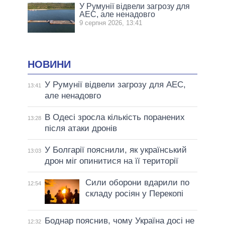
У Румунії відвели загрозу для
АЕС, але ненадовго
9 серпня 2026, 13:41
НОВИНИ
У Румунії відвели загрозу для АЕС,
13:41
але ненадовго
В Одесі зросла кількість поранених
13:28
після атаки дронів
У Болгарії пояснили, як український
13:03
дрон міг опинитися на її території
Сили оборони вдарили по
12:54
складу росіян у Перекопі
Боднар пояснив, чому Україна досі не
12:32