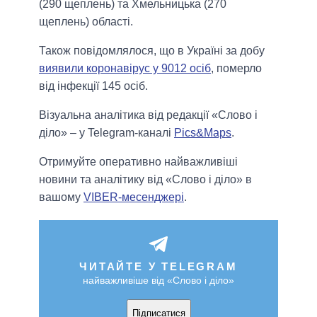
(290 щеплень) та Хмельницька (270
щеплень) області.
Також повідомлялося, що в Україні за добу
виявили коронавірус у 9012 осіб
, померло
від інфекції 145 осіб.
Візуальна аналітика від редакції «Слово і
діло» – у Telegram-каналі
Pics&Maps
.
Отримуйте оперативно найважливіші
новини та аналітику від «Слово і діло» в
вашому
VIBER-месенджері
.
ЧИТАЙТЕ У TELEGRAM
найважливіше від «Слово і діло»
Підписатися