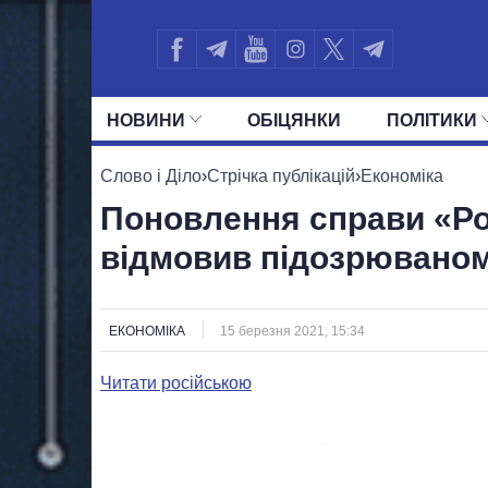
НОВИНИ
ОБIЦЯНКИ
ПОЛIТИКИ
УСІ ПОЛІТИКИ
ПРЕЗИДЕНТ І ОФ
Слово і Діло
›
Стрічка публікацій
›
Економіка
Поновлення справи «Ро
відмовив підозрюваном
ЕКОНОМІКА
15 березня 2021, 15:34
Читати російською