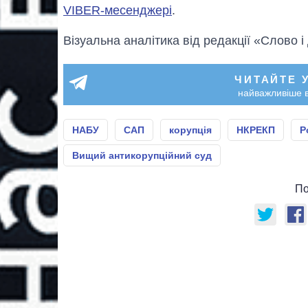
VIBER-месенджері
.
Візуальна аналітика від редакції «Слово і
ЧИТАЙТЕ 
найважливіше в
НАБУ
САП
корупція
НКРЕКП
Р
Вищий антикорупційний суд
По