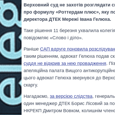
Верховний суд не захотів розглядати 
про формулу «Роттердам плюс», яку п
директора ДТЕК Мережі Івана Гелюха.
Таке рішення 11 березня ухвалила колегія
повідомляє «Слово і діло».
Раніше
САП вдруге поновила розслідува
таким рішенням, адвокат Гелюха подав ск
суддя не відкрив за нею провадження
. Пі
апеляційна палата Вищого антикорупційн
цього адвокат Гелюха звернувся до Верхов
скаргу.
Нагадаємо,
за версією слідства
, генерал
один менеджер ДТЕК Борис Лісовий за п
НКРЕКП Дмитром Вовком, колишнім члено