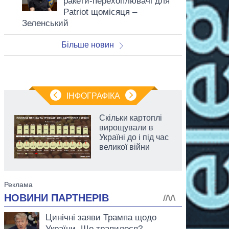
ракети-перехоплювачі для
Patriot щомісяця –
Зеленський
Більше новин
ІНФОГРАФІКА
Скільки картоплі
вирощували в
Україні до і під час
великої війни