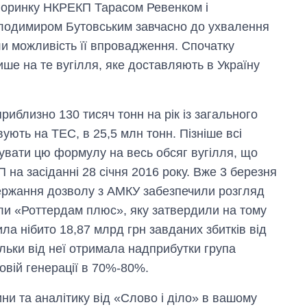
горинку НКРЕКП Тарасом Ревенком і
олодимиром Бутовським завчасно до ухвалення
 можливість її впровадження. Спочатку
ше на те вугілля, яке доставляють в Україну
приблизно 130 тисяч тонн на рік із загального
вують на ТЕС, в 25,5 млн тонн. Пізніше всі
увати цю формулу на весь обсяг вугілля, що
а засіданні 28 січня 2016 року. Вже 3 березня
одержання дозволу з АМКУ забезпечили розгляд
ли «Роттердам плюс», яку затвердили на тому
ла нібито 18,87 млрд грн завданих збитків від
ьки від неї отримала надприбутки група
овій генерації в 70%-80%.
и та аналітику від «Слово і діло» в вашому