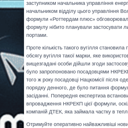
заступником начальника управління енер
начальником відділу цього управління В
формули «Роттердам плюс» обговорювали
формулу нібито планували застосувати ли
портами.
Проте кількість такого вугілля становила 
обсягу вугілля такої марки, яке використо
вищезгадані особи дійшли згоди застосов
було запропоновано посадовцями НКРЕКП н
того ж року посадовці Нацкомісії після 
порядку денного, де було питання форму
засіданні. Попередня експертиза встанови
впровадження НКРЕКП цієї формули, оскіл
компаній ДТЕК, яка займала частку в тепл
Отримуйте оперативно найважливіші новин