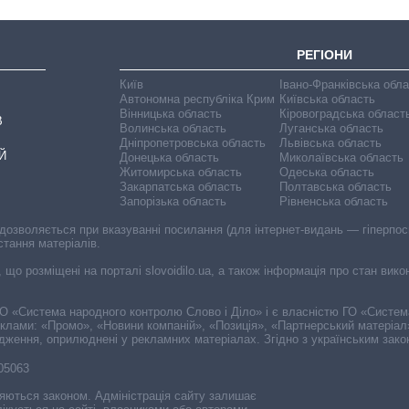
РЕГІОНИ
Київ
Івано-Франківська обл
Автономна республіка Крим
Київська область
Вінницька область
Кіровоградська област
В
Волинська область
Луганська область
Дніпропетровська область
Львівська область
Й
Донецька область
Миколаївська область
Житомирська область
Одеська область
Закарпатська область
Полтавська область
Запорізька область
Рівненська область
 дозволяється при вказуванні посилання (для інтернет-видань — гіперпоси
стання матеріалів.
, що розміщені на порталі slovoidilo.ua, а також інформація про стан вик
і ГО «Система народного контролю Слово і Діло» і є власністю ГО «Систе
еклами: «Промо», «Новини компаній», «Позиція», «Партнерський матеріал
судження, оприлюднені у рекламних матеріалах. Згідно з українським зак
-05063
няються законом. Адміністрація сайту залишає