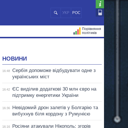
УКР
РОС
Порівняння
політиків
ЦІЙ
МЕРИ МІСТ
ВСІ ПЕРСОНИ
НОВИНИ
Сербія допоможе відбудувати одне з
16:48
українських міст
ЄС виділив додаткові 30 млн євро на
16:42
підтримку енергетики України
Невідомий дрон залетів у Болгарію та
16:36
вибухнув біля кордону з Румунією
Росіяни атакували Нікополь: згорів
16:16