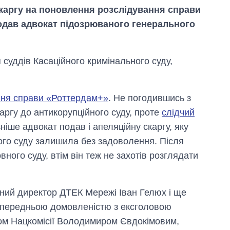
скаргу на поновлення розслідування справи
одав адвокат підозрюваного генерального
 суддів Касаційного кримінального суду,
ння справи «Роттердам+»
. Не погодившись з
аргу до антикорупційного суду, проте
слідчий
Як за 10 років
зніше адвокат подав і апеляційну скаргу, яку
змінилася кількість
вступників на
ого суду залишила без задоволення. Після
бакалаврат,
ного суду, втім він теж не захотів розглядати
магістратуру та
аспірантуру
ьний директор ДТЕК Мережі Іван Гелюх і ще
опередньою домовленістю з ексголовою
м Нацкомісії Володимиром Євдокімовим,