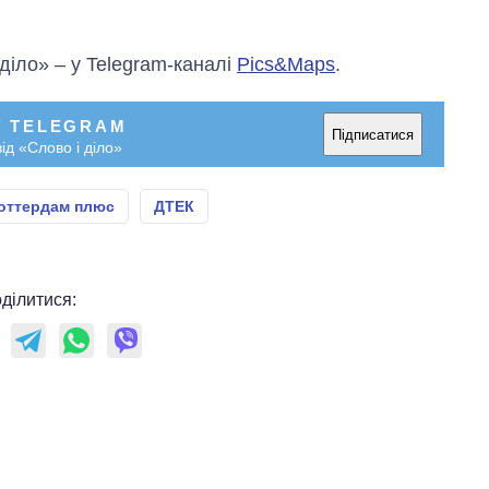
 діло» – у Telegram-каналі
Pics&Maps
.
У TELEGRAM
Підписатися
ід «Слово і діло»
оттердам плюс
ДТЕК
ділитися: