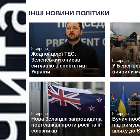
ІНШІ НОВИНИ ПОЛІТИКИ
8 серпня
Жодної цілої ТЕС:
Зеленський описав
8 серпня
ситуацію в енергетиці
У Берегівс
України
виявили м
8 серпня
8 серпня
Нова Зеландія запровадила
Вучич поо
нові санкції проти росії та її
підтримува
союзників
шляху до 