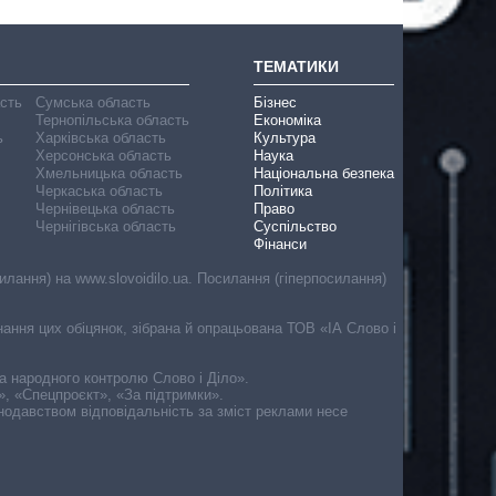
ТЕМАТИКИ
асть
Сумська область
Бізнес
Тернопільська область
Економіка
ь
Харківська область
Культура
Херсонська область
Наука
Хмельницька область
Національна безпека
Черкаська область
Політика
Чернівецька область
Право
Чернігівська область
Суспільство
Фінанси
лання) на www.slovoidilo.ua. Посилання (гіперпосилання)
онання цих обіцянок, зібрана й опрацьована ТОВ «ІА Слово і
ма народного контролю Слово і Діло».
», «Спецпроєкт», «За підтримки».
онодавством відповідальність за зміст реклами несе