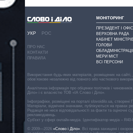
МОНІТОРИНГ
ПРЕЗИДЕНТ І ОФІС
УКР
РОС
ВЕРХОВНА РАДА
КАБІНЕТ МІНІСТРІ
ГОЛОВИ
ПРО НАС
ОБЛАДМІНІСТРАЦІ
КОНТАКТИ
МЕРИ МІСТ
ПРАВИЛА
ВСІ ПЕРСОНИ
Використання будь-яких матеріалів, розміщених на сайті,
обов’язкове незалежно від повного або часткового викори
Аналітична інформація про обіцянки політиків і чиновників
Діло» і є власністю ТОВ «ІА Слово і Діло».
Інфографіки, розміщені на порталі slovoidilo.ua, створен
Матеріали, відмічені значками, публікуються на правах р
Редакція не несе відповідальності за факти та оціночні 
рекламодавець.
Cуб'єкт у сфері онлайн-медіа. Ідентифікатор медіа – R40
© 2009—2026
«Слово і Діло»
.
Всі права захищені і охоро