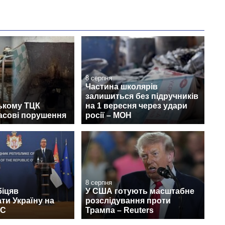
8 серпня
Частина школярів
залишиться без підручників
ькому ТЦК
на 1 вересня через удари
асові порушення
росії – МОН
8 серпня
біцяв
У США готують масштабне
ти Україну на
розслідування проти
ЄС
Трампа – Reuters