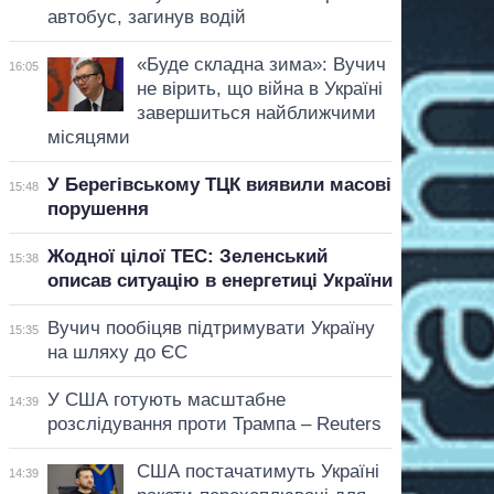
автобус, загинув водій
«Буде складна зима»: Вучич
16:05
не вірить, що війна в Україні
завершиться найближчими
місяцями
У Берегівському ТЦК виявили масові
15:48
порушення
Жодної цілої ТЕС: Зеленський
15:38
описав ситуацію в енергетиці України
Вучич пообіцяв підтримувати Україну
15:35
на шляху до ЄС
У США готують масштабне
14:39
розслідування проти Трампа – Reuters
США постачатимуть Україні
14:39