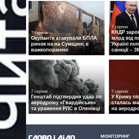
7 серпня
КНДР заро
7 серпня
Окупанти атакували БПЛА
млрд від п
ринок на на Сумщині, є
Україні по
важкопоранені
санкції – З
7 серпня
7 серпня
Генштаб підтвердив удар по
У Криму піс
аеродрому «Гвардійське»
сталась м
та ураження РЛС в Оленівці
на аеродро
МОНІТОРИНГ