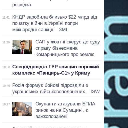
розвідка
КНДР заробила близько $22 млрд від
11:41
початку війни в Україні попри
міжнародні санкції – ЗМІ
САП у жовтні скерує до суду
11:20
справу бізнесмена
Комарницького про землю
Спецпідрозділ ГУР знищив ворожий
10:58
комплекс «Панцирь-С1» у Криму
Росія формує бойові підрозділи з
10:45
українських військовополонених – ISW
Окупанти атакували БПЛА
10:27
ринок на на Сумщині, є
важкопоранені