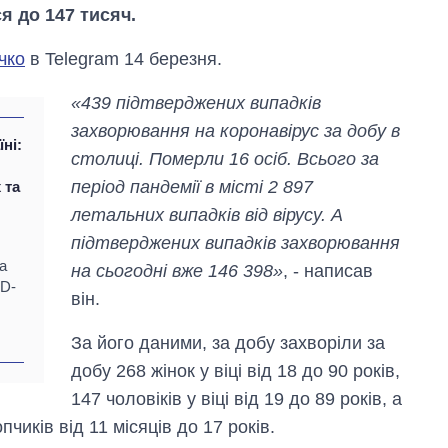
я до 147 тисяч.
чко
в Telegram 14 березня.
«439 підтверджених випадків
захворювання на коронавірус за добу в
їні:
столиці. Померли 16 осіб. Всього за
період пандемії в місті 2 897
 та
летальних випадків від вірусу. А
підтверджених випадків захворювання
а
на сьогодні вже 146 398»
, - написав
ID-
він.
Скільки картоплі
вирощували в
За його даними, за добу захворіли за
Україні до і під час
добу 268 жінок у віці від 18 до 90 років,
великої війни
147 чоловіків у віці від 19 до 89 років, а
пчиків від 11 місяців до 17 років.