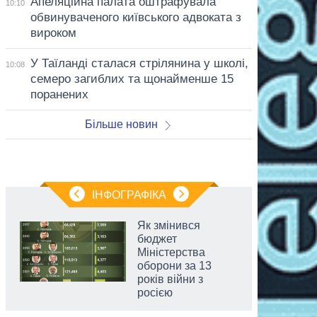
Апеляційна палата оштрафувала
10:10
обвинуваченого київського адвоката з
вироком
У Таїланді сталася стрілянина у школі,
10:08
семеро загиблих та щонайменше 15
поранених
Більше новин
ІНФОГРАФІКА
Як змінився
бюджет
Міністерства
оборони за 13
років війни з
росією