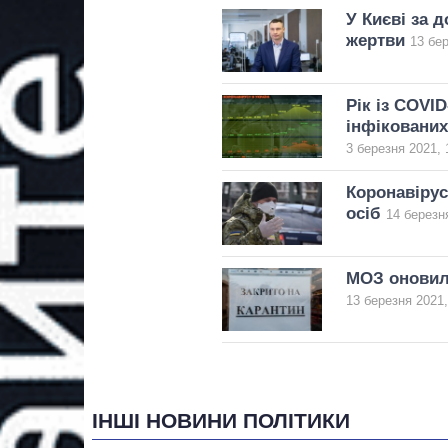
У Києві за 
жертви
13 бер
Рік із COVID
інфікованих
3 березня 2021, 
Коронавірус
осіб
14 березн
МОЗ оновило
13 березня 2021,
ІНШІ НОВИНИ ПОЛІТИКИ