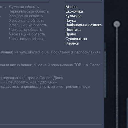
асть
Сумська область
Бізнес
Тернопільська область
Економіка
ь
Харківська область
Культура
Херсонська область
Наука
Хмельницька область
Національна безпека
Черкаська область
Політика
Чернівецька область
Право
Чернігівська область
Суспільство
Фінанси
лання) на www.slovoidilo.ua. Посилання (гіперпосилання)
онання цих обіцянок, зібрана й опрацьована ТОВ «ІА Слово і
ма народного контролю Слово і Діло».
», «Спецпроєкт», «За підтримки».
онодавством відповідальність за зміст реклами несе