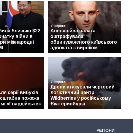
7 серпня
била близько $22
Апеляційна палата
очатку війни в
оштрафувала
при міжнародні
обвинуваченого київського
МІ
адвоката з вироком
7 серпня
Дрони атакували черговий
ля серії вибухів
логістичний центр
асштабна пожежа
Wildberries у російському
мі «Гвардійське»
Єкатеринбурзі
РЕГІОНИ