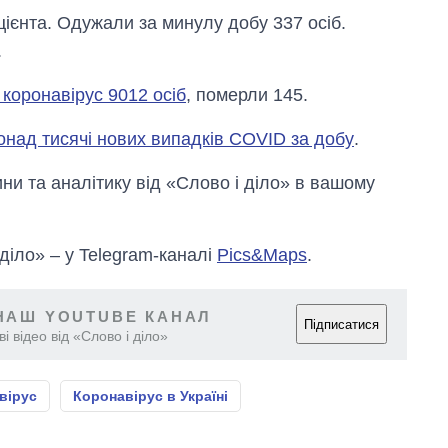
ієнта. Одужали за минулу добу 337 ​​осіб.
.
 коронавірус 9012 осіб
, померли 145.
онад тисячі нових випадків COVID за добу
.
и та аналітику від «Слово і діло» в вашому
 діло» – у Telegram-каналі
Pics&Maps
.
НАШ YOUTUBE КАНАЛ
Підписатися
і відео від «Слово і діло»
вірус
Коронавірус в Україні