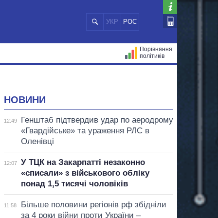
УКР
РОС
Порівняння
політиків
ЦІЙ
МЕРИ МІСТ
ВСІ ПЕРСОНИ
НОВИНИ
Генштаб підтвердив удар по аеродрому
12:49
«Гвардійське» та ураження РЛС в
Оленівці
У ТЦК на Закарпатті незаконно
12:07
«списали» з військового обліку
понад 1,5 тисячі чоловіків
Більше половини регіонів рф збідніли
11:58
за 4 роки війни проти України –