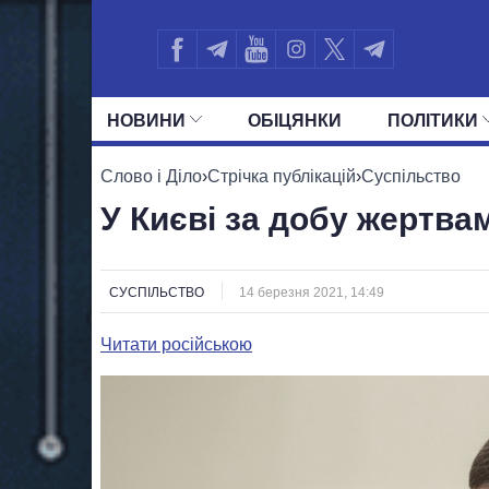
НОВИНИ
ОБIЦЯНКИ
ПОЛIТИКИ
УСІ ПОЛІТИКИ
ПРЕЗИДЕНТ І ОФ
Слово і Діло
›
Стрічка публікацій
›
Суспільство
У Києві за добу жертва
СУСПІЛЬСТВО
14 березня 2021, 14:49
Читати російською