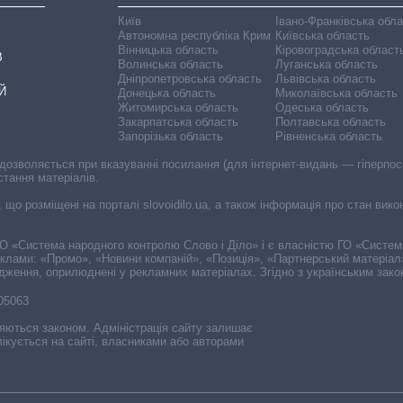
Київ
Івано-Франківська обл
Автономна республіка Крим
Київська область
Вінницька область
Кіровоградська област
В
Волинська область
Луганська область
Дніпропетровська область
Львівська область
Й
Донецька область
Миколаївська область
Житомирська область
Одеська область
Закарпатська область
Полтавська область
Запорізька область
Рівненська область
 дозволяється при вказуванні посилання (для інтернет-видань — гіперпоси
стання матеріалів.
, що розміщені на порталі slovoidilo.ua, а також інформація про стан вик
і ГО «Система народного контролю Слово і Діло» і є власністю ГО «Систе
еклами: «Промо», «Новини компаній», «Позиція», «Партнерський матеріал
судження, оприлюднені у рекламних матеріалах. Згідно з українським зак
-05063
няються законом. Адміністрація сайту залишає
ікується на сайті, власниками або авторами