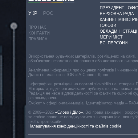
ПРЕЗИДЕНТ І ОФІС
УКР
РОС
ВЕРХОВНА РАДА
КАБІНЕТ МІНІСТРІ
ГОЛОВИ
ПРО НАС
ОБЛАДМІНІСТРАЦІ
КОНТАКТИ
МЕРИ МІСТ
ПРАВИЛА
ВСІ ПЕРСОНИ
Використання будь-яких матеріалів, розміщених на сайті,
обов’язкове незалежно від повного або часткового викори
Аналітична інформація про обіцянки політиків і чиновників
Діло» і є власністю ТОВ «ІА Слово і Діло».
Інфографіки, розміщені на порталі slovoidilo.ua, створен
Матеріали, відмічені значками, публікуються на правах р
Редакція не несе відповідальності за факти та оціночні 
рекламодавець.
Cуб'єкт у сфері онлайн-медіа. Ідентифікатор медіа – R40
© 2009—2026
«Слово і Діло»
.
Всі права захищені і охоро
за собою право не погоджуватися з інформацією, яка публ
якої є треті особи.
Налаштування конфіденційності та файлів cookie