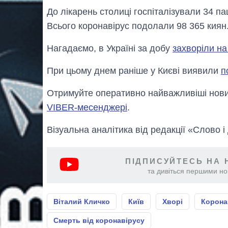
До лікарень столиці госпіталізували 34 пац
Всього коронавірус подолали 98 365 киян
Нагадаємо, в Україні за добу
захворіли на
При цьому днем раніше у Києві виявили
п
Отримуйте оперативно найважливіші новин
VIBER-месенджері
.
Візуальна аналітика від редакції «Слово і
ПІДПИСУЙТЕСЬ НА 
та дивіться першими нов
Віталий Кличко
Київ
Хворі
Корона
Смерть від коронавірусу