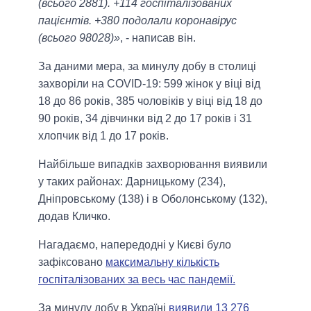
(всього 2881). +114 госпіталізованих
пацієнтів. +380 подолали коронавірус
(всього 98028)»
, - написав він.
За даними мера, за минулу добу в столиці
захворіли на COVID-19: 599 жінок у віці від
18 до 86 років, 385 чоловіків у віці від 18 до
90 років, 34 дівчинки від 2 до 17 років і 31
хлопчик від 1 до 17 років.
Найбільше випадків захворювання виявили
у таких районах: Дарницькому (234),
Дніпровському (138) і в Оболонському (132),
додав Кличко.
Нагадаємо, напередодні у Києві було
зафіксовано
максимальну кількість
госпіталізованих за весь час пандемії.
За минулу добу в Україні
виявили 13 276