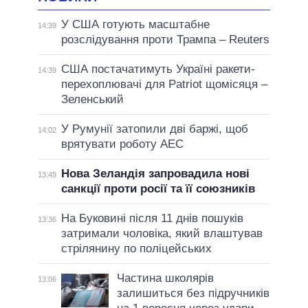
У США готують масштабне
14:39
розслідування проти Трампа – Reuters
США постачатимуть Україні ракети-
14:39
перехоплювачі для Patriot щомісяця –
Зеленський
У Румунії затопили дві баржі, щоб
14:02
врятувати роботу АЕС
Нова Зеландія запровадила нові
13:49
санкції проти росії та її союзників
На Буковині після 11 днів пошуків
13:36
затримали чоловіка, який влаштував
стрілянину по поліцейських
Частина школярів
13:06
залишиться без підручників