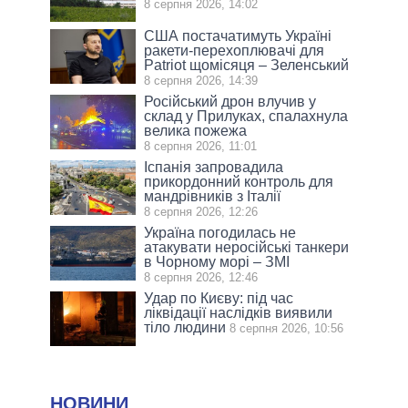
8 серпня 2026, 14:02
США постачатимуть Україні
ракети-перехоплювачі для
Patriot щомісяця – Зеленський
8 серпня 2026, 14:39
Російський дрон влучив у
склад у Прилуках, спалахнула
велика пожежа
8 серпня 2026, 11:01
Іспанія запровадила
прикордонний контроль для
мандрівників з Італії
8 серпня 2026, 12:26
Україна погодилась не
атакувати неросійські танкери
в Чорному морі – ЗМІ
8 серпня 2026, 12:46
Удар по Києву: під час
ліквідації наслідків виявили
тіло людини
8 серпня 2026, 10:56
НОВИНИ