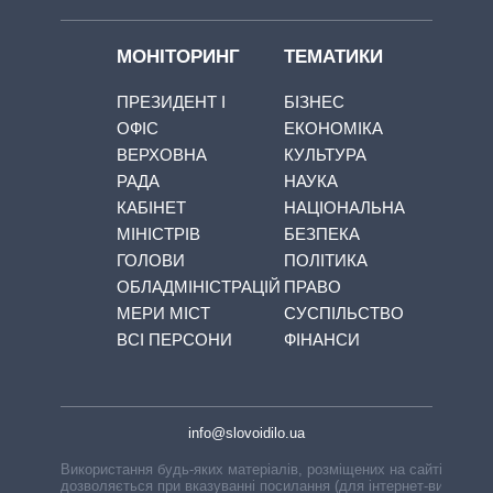
МОНІТОРИНГ
ТЕМАТИКИ
ПРЕЗИДЕНТ І
БІЗНЕС
ОФІС
ЕКОНОМІКА
ВЕРХОВНА
КУЛЬТУРА
РАДА
НАУКА
КАБІНЕТ
НАЦІОНАЛЬНА
МІНІСТРІВ
БЕЗПЕКА
ГОЛОВИ
ПОЛІТИКА
ОБЛАДМІНІСТРАЦІЙ
ПРАВО
МЕРИ МІСТ
СУСПІЛЬСТВО
ВСІ ПЕРСОНИ
ФІНАНСИ
info@slovoidilo.ua
Використання будь-яких матеріалів, розміщених на сайті,
дозволяється при вказуванні посилання (для інтернет-видань