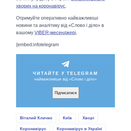
хворих на коронавірус
.
Отримуйте оперативно найважливіші
новини та аналітику від «Слово і діло» в
вашому
VIBER-месенджері
.
{embed:infotelegram
ЧИТАЙТЕ У TELEGRAM
найважливіше від «Слово і діло»
Підписатися
Віталий Кличко
Київ
Хворі
Коронавірус
Коронавірус в Україні