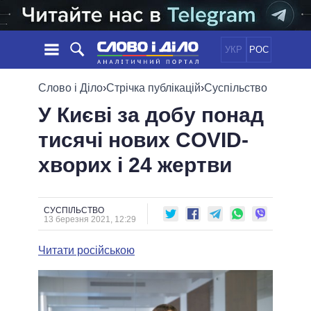
УКР
РОС
НОВИНИ
Слово і Діло
›
Стрічка публікацій
›
Суспільство
У Києві за добу понад
ОБIЦЯНКИ
СТРІЧКА
ПОЛІТИКА
тисячі нових COVID-
ПОДІЇ
ЕКОНОМІКА
ПОЛIТИКИ
хворих і 24 жертви
СТАТТІ
СУСПІЛЬСТВО
ІНФОГРАФІКА
ДУМКИ
СВІТ
УСІ ПОЛІТИКИ
ОГЛЯДИ
ПРЕЗИДЕНТ І ОФІС
ВІДЕО
СУСПІЛЬСТВО
ДАЙДЖЕСТИ
13 березня 2021, 12:29
ВЕРХОВНА РАДА
ПІДТРИМАТИ
КАБІНЕТ МІНІСТРІВ
Читати російською
ГОЛОВИ ОБЛАДМІНІСТРАЦІЙ
ПОРІВНЯННЯ ПОЛІТИКІВ
МЕРИ МІСТ
ВСІ ПЕРСОНИ