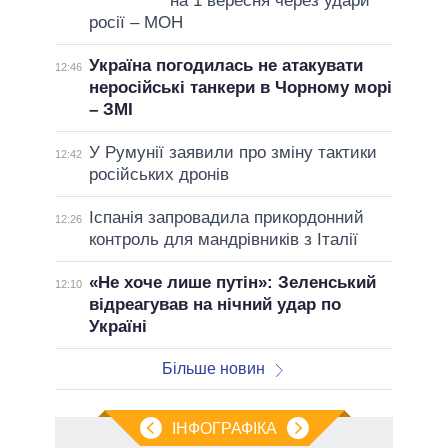
на 1 вересня через удари
росії – МОН
Україна погодилась не атакувати
12:46
неросійські танкери в Чорному морі
– ЗМІ
У Румунії заявили про зміну тактики
12:42
російських дронів
Іспанія запровадила прикордонний
12:26
контроль для мандрівників з Італії
«Не хоче лише путін»: Зеленський
12:10
відреагував на нічний удар по
Україні
Більше новин
ІНФОГРАФІКА