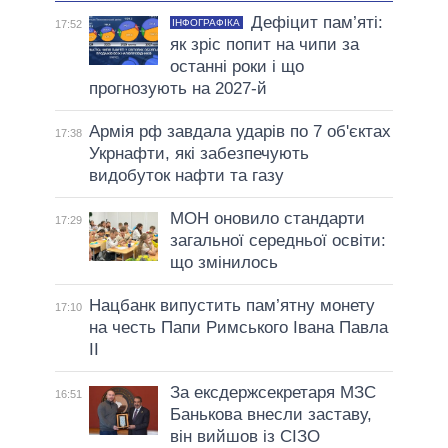
Дефіцит пам’яті:
ІНФОГРАФІКА
17:52
як зріс попит на чипи за
останні роки і що
прогнозують на 2027-й
Армія рф завдала ударів по 7 об'єктах
17:38
Укрнафти, які забезпечують
видобуток нафти та газу
МОН оновило стандарти
17:29
загальної середньої освіти:
що змінилось
Нацбанк випустить пам’ятну монету
17:10
на честь Папи Римського Івана Павла
II
За ексдержсекретаря МЗС
16:51
Банькова внесли заставу,
він вийшов із СІЗО