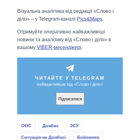
Візуальна аналітика від редакції «Слово і
діло» – у Telegram-каналі
Pics&Maps
.
Отримуйте оперативно найважливіші
новини та аналітику від «Слово і діло» в
вашому
VIBER-месенджері
.
ЧИТАЙТЕ У TELEGRAM
найважливіше від «Слово і діло»
Підписатися
ООС
Донбас
ЗСУ
Ситуація на Донбасі
Бойовики