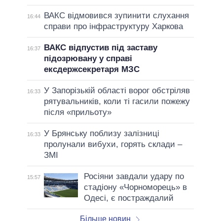
ВАКС відмовився зупинити слухання
16:44
справи про інфраструктуру Харкова
ВАКС відпустив під заставу
16:37
підозрювану у справі
ексдержсекретаря МЗС
У Запорізькій області ворог обстріляв
16:33
рятувальників, коли ті гасили пожежу
після «прильоту»
У Брянську поблизу залізниці
16:33
пролунали вибухи, горять склади –
ЗМІ
Росіяни завдали удару по
15:57
стадіону «Чорноморець» в
Одесі, є постраждалий
Більше новин