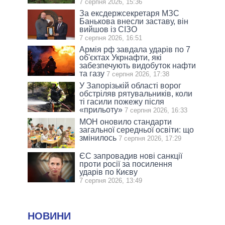
7 серпня 2026, 15:36
За ексдержсекретаря МЗС
Банькова внесли заставу, він
вийшов із СІЗО
7 серпня 2026, 16:51
Армія рф завдала ударів по 7
об'єктах Укрнафти, які
забезпечують видобуток нафти
та газу
7 серпня 2026, 17:38
У Запорізькій області ворог
обстріляв рятувальників, коли
ті гасили пожежу після
«прильоту»
7 серпня 2026, 16:33
МОН оновило стандарти
загальної середньої освіти: що
змінилось
7 серпня 2026, 17:29
ЄС запровадив нові санкції
проти росії за посилення
ударів по Києву
7 серпня 2026, 13:49
НОВИНИ