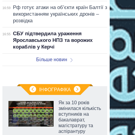
Рф готує атаки на об’єкти країн Балтії з
16:59
використанням українських дронів –
розвідка
СБУ підтвердила ураження
16:55
Ярославського НПЗ та ворожих
кораблів у Керчі
Більше новин
ІНФОГРАФІКА
Як за 10 років
змінилася кількість
вступників на
бакалаврат,
магістратуру та
аспірантуру