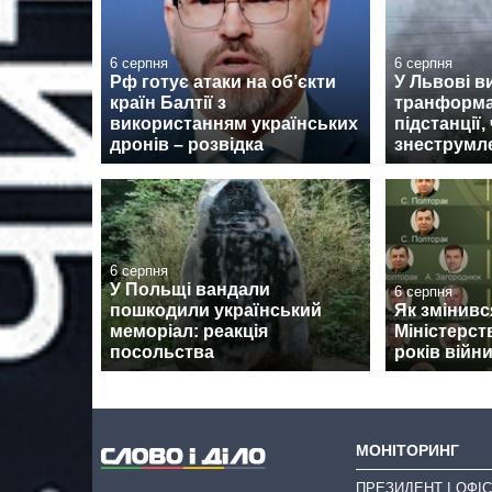
6 серпня
6 серпня
Рф готує атаки на об’єкти
У Львові в
країн Балтії з
транформа
використанням українських
підстанції,
дронів – розвідка
знеструмл
6 серпня
У Польщі вандали
6 серпня
пошкодили український
Як змінив
меморіал: реакція
Міністерст
посольства
років війн
МОНІТОРИНГ
ПРЕЗИДЕНТ І ОФІС