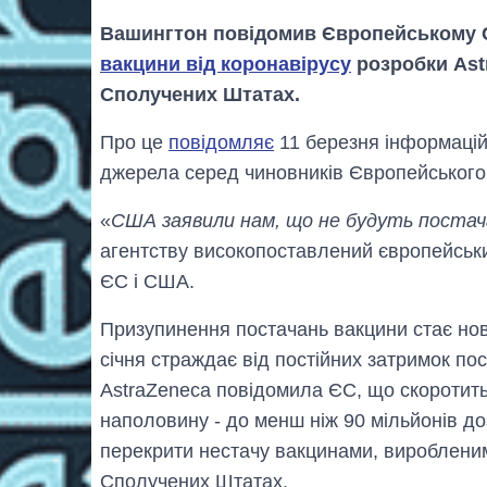
Вашингтон повідомив Європейському С
вакцини від коронавірусу
розробки Ast
Сполучених Штатах.
Про це
повідомляє
11 березня інформацій
джерела серед чиновників Європейського
«
США заявили нам, що не будуть постач
агентству високопоставлений європейськи
ЄС і США.
Призупинення постачань вакцини стає но
січня страждає від постійних затримок по
AstraZeneca повідомила ЄС, що скоротить 
наполовину - до менш ніж 90 мільйонів д
перекрити нестачу вакцинами, виробленим
Сполучених Штатах.