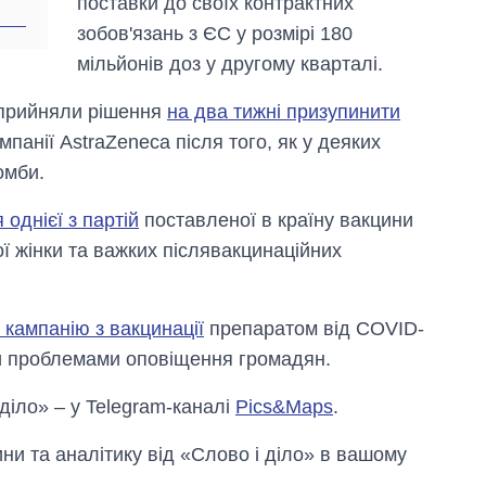
поставки до своїх контрактних
зобов'язань з ЄС у розмірі 180
мільйонів доз у другому кварталі.
 прийняли рішення
на два тижні призупинити
мпанії AstraZeneca після того, як у деяких
омби.
однієї з партій
поставленої в країну вакцини
ї жінки та важких післявакцинаційних
кампанію з вакцинації
препаратом від COVID-
ими проблемами оповіщення громадян.
 діло» – у Telegram-каналі
Pics&Maps
.
и та аналітику від «Слово і діло» в вашому