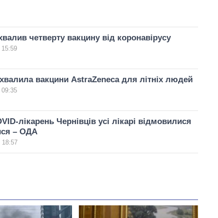
валив четверту вакцину від коронавірусу
 15:59
хвалила вакцини AstraZeneca для літніх людей
 09:35
OVID-лікарень Чернівців усі лікарі відмовилися
ися – ОДА
 18:57