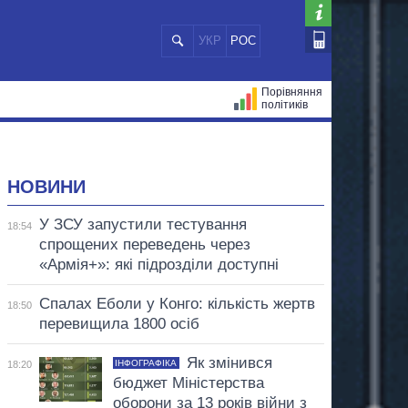
УКР
РОС
Порівняння
політиків
ЦІЙ
МЕРИ МІСТ
ВСІ ПЕРСОНИ
НОВИНИ
У ЗСУ запустили тестування
18:54
спрощених переведень через
«Армія+»: які підрозділи доступні
Спалах Еболи у Конго: кількість жертв
18:50
перевищила 1800 осіб
Як змінився
ІНФОГРАФІКА
18:20
бюджет Міністерства
оборони за 13 років війни з