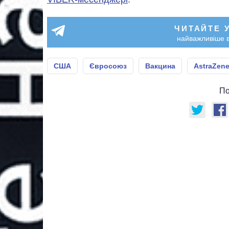
ЧИТАЙТЕ 
найважливіше в
США
Євросоюз
Вакцина
AstraZen
По