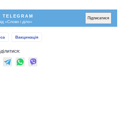
У TELEGRAM
Підписатися
ід «Слово і діло»
eca
Вакцинація
ділитися: