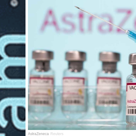
AstraZeneca
Reuters