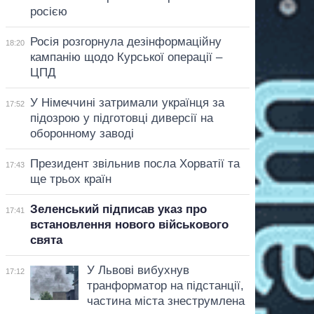
росією
Росія розгорнула дезінформаційну
18:20
кампанію щодо Курської операції –
ЦПД
У Німеччині затримали українця за
17:52
підозрою у підготовці диверсії на
оборонному заводі
Президент звільнив посла Хорватії та
17:43
ще трьох країн
Зеленський підписав указ про
17:41
встановлення нового військового
свята
У Львові вибухнув
17:12
транформатор на підстанції,
частина міста знеструмлена