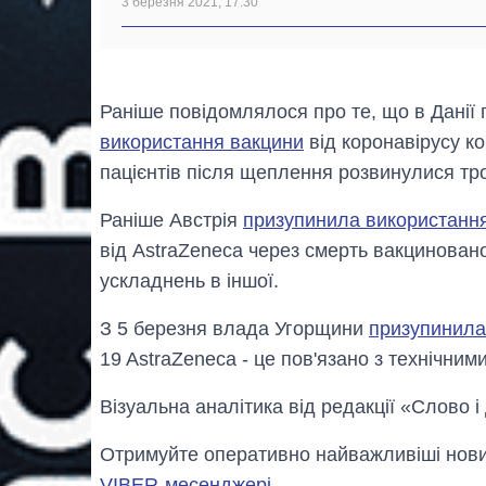
3 березня 2021, 17:30
Раніше повідомлялося про те, що в Данії
використання вакцини
від коронавірусу ко
пацієнтів після щеплення розвинулися тр
Раніше Австрія
призупинила використання 
від AstraZeneca через смерть вакциновано
ускладнень в іншої.
З 5 березня влада Угорщини
призупинила 
19 AstraZeneca - це пов'язано з технічн
Візуальна аналітика від редакції «Слово і
Отримуйте оперативно найважливіші новин
VIBER-месенджері
.