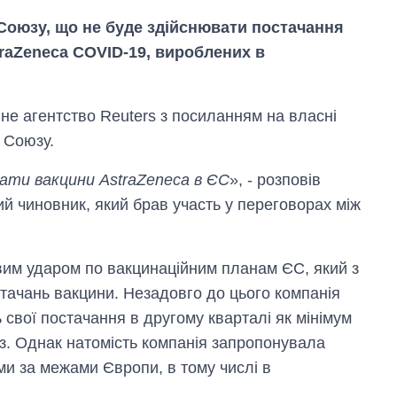
оюзу, що не буде здійснювати постачання
raZeneca COVID-19, вироблених в
не агентство Reuters з посиланням на власні
 Союзу.
ати вакцини AstraZeneca в ЄС
», - розповів
й чиновник, який брав участь у переговорах між
вим ударом по вакцинаційним планам ЄС, який з
стачань вакцини. Незадовго до цього компанія
Як зросли тарифи
свої постачання в другому кварталі як мінімум
на холодну воду у
містах України на
оз. Однак натомість компанія запропонувала
початок серпня
и за межами Європи, в тому числі в