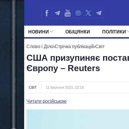
НОВИНИ
ОБIЦЯНКИ
ПОЛIТИКИ
УСІ ПОЛІТИКИ
ПРЕЗИДЕНТ І ОФ
Слово і Діло
›
Стрічка публікацій
›
Світ
США призупиняє постав
Європу – Reuters
СВІТ
11 березня 2021, 22:16
Читати російською