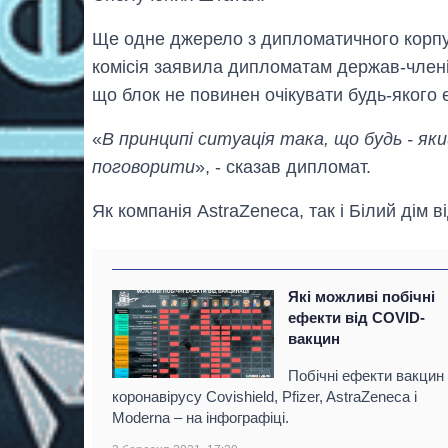
Ще одне джерело з дипломатичного корпу
комісія заявила дипломатам держав-члені
що блок не повинен очікувати будь-якого 
«
В принципі ситуація така, що будь - яки
поговорити
», - сказав дипломат.
Як компанія AstraZeneca, так і Білий дім
Які можливі побічні
ефекти від COVID-
вакцин
Побічні ефекти вакцин 
коронавірусу Covishield, Pfizer, AstraZeneca і
Moderna – на інфографіці.