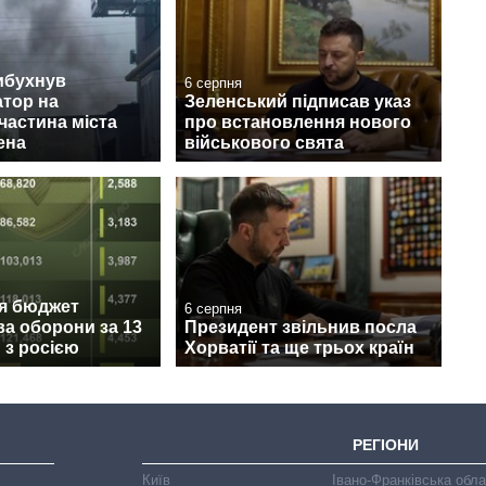
ибухнув
6 серпня
тор на
Зеленський підписав указ
 частина міста
про встановлення нового
ена
військового свята
ся бюджет
6 серпня
ва оборони за 13
Президент звільнив посла
и з росією
Хорватії та ще трьох країн
РЕГІОНИ
Київ
Івано-Франківська обл