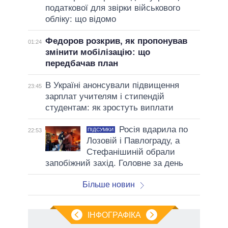
податкової для звірки військового
обліку: що відомо
Федоров розкрив, як пропонував
01:24
змінити мобілізацію: що
передбачав план
В Україні анонсували підвищення
23:45
зарплат учителям і стипендій
студентам: як зростуть виплати
Росія вдарила по
ПІДСУМКИ
22:53
Лозовій і Павлограду, а
Стефанішиній обрали
запобіжний захід. Головне за день
Більше новин
ІНФОГРАФІКА