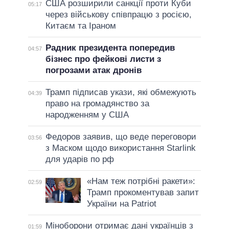
США розширили санкції проти Куби
05:17
через військову співпрацю з росією,
Китаєм та Іраном
Радник президента попередив
04:57
бізнес про фейкові листи з
погрозами атак дронів
Трамп підписав укази, які обмежують
04:39
право на громадянство за
народженням у США
Федоров заявив, що веде переговори
03:56
з Маском щодо використання Starlink
для ударів по рф
«Нам теж потрібні ракети»:
02:59
Трамп прокоментував запит
України на Patriot
Міноборони отримає дані українців з
01:59