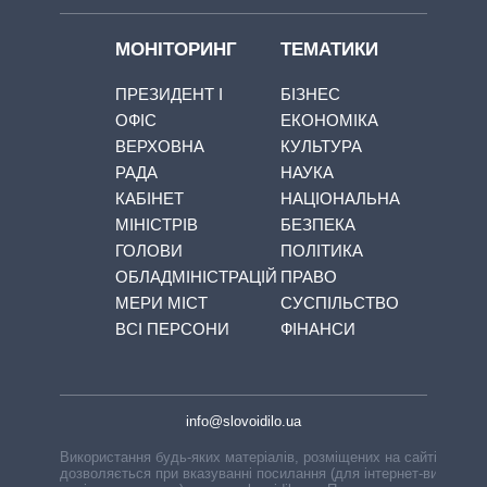
МОНІТОРИНГ
ТЕМАТИКИ
ПРЕЗИДЕНТ І
БІЗНЕС
ОФІС
ЕКОНОМІКА
ВЕРХОВНА
КУЛЬТУРА
РАДА
НАУКА
КАБІНЕТ
НАЦІОНАЛЬНА
МІНІСТРІВ
БЕЗПЕКА
ГОЛОВИ
ПОЛІТИКА
ОБЛАДМІНІСТРАЦІЙ
ПРАВО
МЕРИ МІСТ
СУСПІЛЬСТВО
ВСІ ПЕРСОНИ
ФІНАНСИ
info@slovoidilo.ua
Використання будь-яких матеріалів, розміщених на сайті,
дозволяється при вказуванні посилання (для інтернет-видань