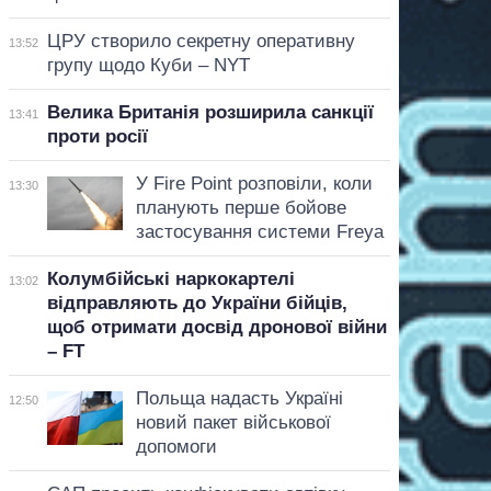
ЦРУ створило секретну оперативну
13:52
групу щодо Куби – NYT
Велика Британія розширила санкції
13:41
проти росії
У Fire Point розповіли, коли
13:30
планують перше бойове
застосування системи Freya
Колумбійські наркокартелі
13:02
відправляють до України бійців,
щоб отримати досвід дронової війни
– FT
Польща надасть Україні
12:50
новий пакет військової
допомоги