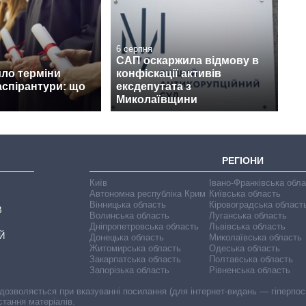
6 серпня
САП оскаржила відмову в
ло терміни
конфіскації активів
аспірантури: що
ексдепутата з
Миколаївщини
РЕГІОНИ
Київ
Івано-Франківська обл
Автономна республіка Крим
Київська область
Вінницька область
Кіровоградська област
В
Волинська область
Луганська область
Дніпропетровська область
Львівська область
Й
Донецька область
Миколаївська область
Житомирська область
Одеська область
Закарпатська область
Полтавська область
Запорізька область
Рівненська область
 дозволяється при вказуванні посилання (для інтернет-видань — гіперпоси
стання матеріалів.