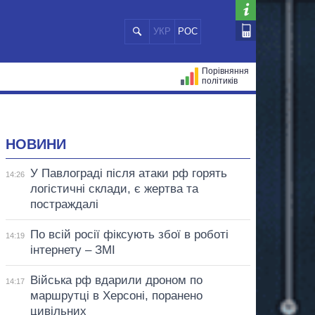
УКР
РОС
Порівняння
політиків
ЦІЙ
МЕРИ МІСТ
ВСІ ПЕРСОНИ
НОВИНИ
У Павлограді після атаки рф горять
14:26
логістичні склади, є жертва та
постраждалі
По всій росії фіксують збої в роботі
14:19
інтернету – ЗМІ
Війська рф вдарили дроном по
14:17
маршрутці в Херсоні, поранено
цивільних