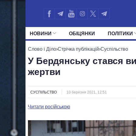
НОВИНИ
ОБIЦЯНКИ
ПОЛIТИКИ
УСІ ПОЛІТИКИ
ПРЕЗИДЕНТ І ОФ
Слово і Діло
›
Стрічка публікацій
›
Суспільство
У Бердянську стався ви
жертви
СУСПІЛЬСТВО
10 березня 2021, 12:51
Читати російською