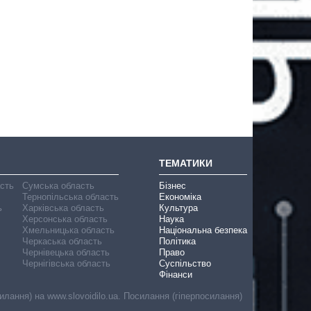
ТЕМАТИКИ
асть
Сумська область
Бізнес
Тернопільська область
Економіка
ь
Харківська область
Культура
Херсонська область
Наука
Хмельницька область
Національна безпека
Черкаська область
Політика
Чернівецька область
Право
Чернігівська область
Суспільство
Фінанси
лання) на www.slovoidilo.ua. Посилання (гіперпосилання)