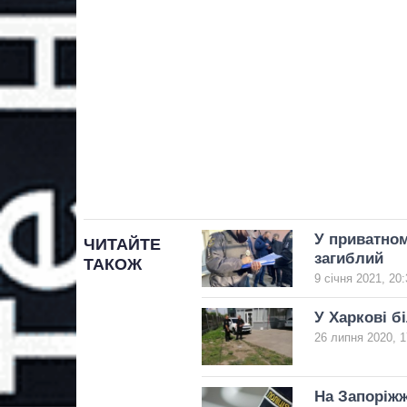
У приватном
ЧИТАЙТЕ
загиблий
ТАКОЖ
9 січня 2021, 20:
У Харкові б
26 липня 2020, 1
На Запоріжж