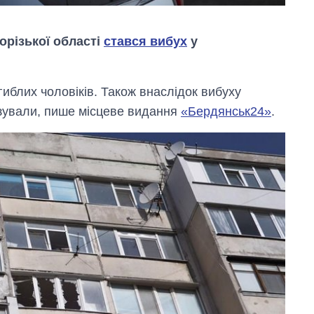
орізької області
стався вибух
у
иблих чоловіків. Також внаслідок вибуху
ізували, пише місцеве видання
«Бердянськ24»
.
Скільки картоплі
вирощували в
Україні до і під час
великої війни