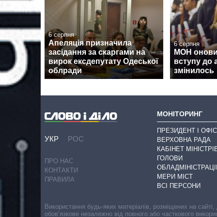
6 серпня
Апеляція призначила
6 серпня
засідання за скаргами на
МОН онови
вирок ексдепутату Одеської
вступу до 
облради
змінилось
МОНІТОРИНГ
ПРЕЗИДЕНТ І ОФІС
УКР
РОС
ВЕРХОВНА РАДА
КАБІНЕТ МІНІСТРІ
ГОЛОВИ
ПРО НАС
ОБЛАДМІНІСТРАЦІ
КОНТАКТИ
МЕРИ МІСТ
ПРАВИЛА
ВСІ ПЕРСОНИ
Використання будь-яких матеріалів, розміщених на сайті,
обов’язкове незалежно від повного або часткового викори