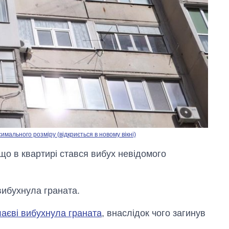
мального розміру (відкриється в новому вікні)
 що в квартирі стався вибух невідомого
вибухнула граната.
аєві вибухнула граната
, внаслідок чого загинув