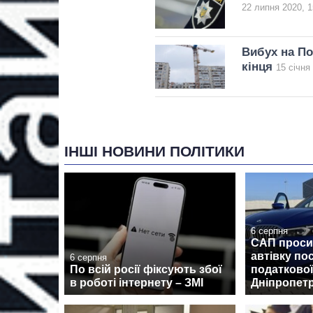
22 липня 2020, 1
Вибух на По
кінця
15 січня
ІНШІ НОВИНИ ПОЛІТИКИ
6 серпня
САП проси
автівку по
6 серпня
По всій росії фіксують збої
податково
в роботі інтернету – ЗМІ
Дніпропет