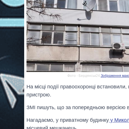
Фото - Бердянськ24.
Зображення макси
На місці події правоохоронці встановили,
пристрою.
ЗМІ пишуть, що за попередньою версією 
Нагадаємо, у приватному будинку
у Микол
місцевий мешканець.