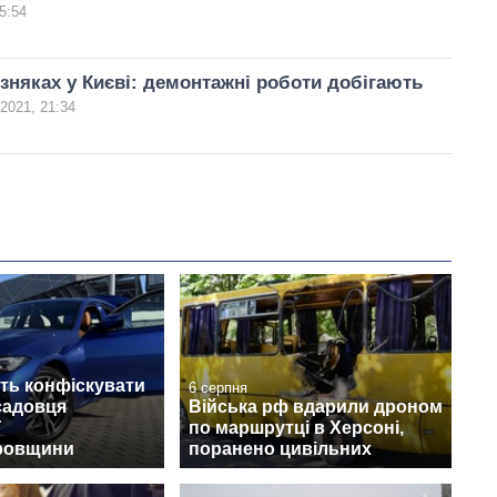
5:54
зняках у Києві: демонтажні роботи добігають
 2021, 21:34
ть конфіскувати
6 серпня
садовця
Війська рф вдарили дроном
ї
по маршрутці в Херсоні,
ровщини
поранено цивільних