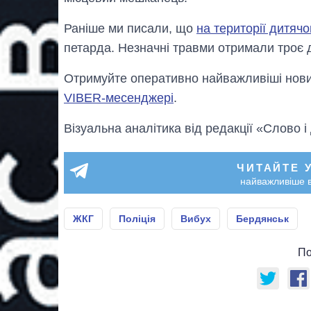
Раніше ми писали, що
на території дитячо
петарда. Незначні травми отримали троє діт
Отримуйте оперативно найважливіші новин
VIBER-месенджері
.
Візуальна аналітика від редакції «Слово і
ЧИТАЙТЕ 
найважливіше в
ЖКГ
Поліція
Вибух
Бердянськ
По