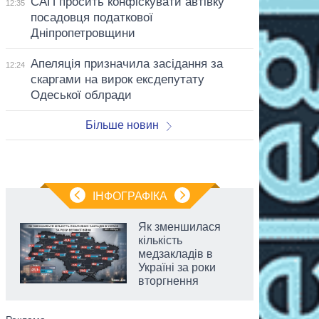
САП просить конфіскувати автівку
12:35
посадовця податкової
Дніпропетровщини
Апеляція призначила засідання за
12:24
скаргами на вирок ексдепутату
Одеської облради
Більше новин
ІНФОГРАФІКА
Як зменшилася
кількість
медзакладів в
Україні за роки
вторгнення