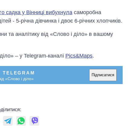
го садка у Вінниці вибухнула
саморобна
ей - 5-річна дівчинка і двоє 6-річних хлопчиків.
и та аналітику від «Слово і діло» в вашому
 діло» – у Telegram-каналі
Pics&Maps
.
У TELEGRAM
Підписатися
ід «Слово і діло»
ділитися: