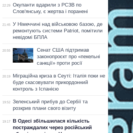
Окупанти вдарили з РСЗВ по
22:29
Слов'янську, є жертва і поранені
У Німеччині над військовою базою, де
21:45
ремонтують системи Patriot, помітили
невідомі БПЛА
Сенат США підтримав
20:55
законопроєкт про «пекельні
санкції» проти росії
Міграційна криза в Сеуті: Італія поки не
20:19
буде скасовувати прикордонний
контроль з Іспанією
Зеленський прибув до Сербії та
19:52
розкрив плани свого візиту
В Одесі збільшилася кількість
19:17
постраждалих через російський