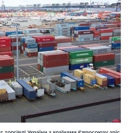
г торгівлі України з країнами Євросоюзу зріс