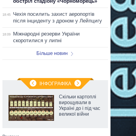
обстріл стадіону «Чорноморець»
Чехія посилить захист аеропортів
18:45
після інциденту з дроном у Лейпцигу
Міжнародні резерви України
18:09
скоротилися у липні
Більше новин
ІНФОГРАФІКА
Скільки картоплі
вирощували в
Україні до і під час
великої війни