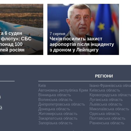
а 6 суден
7 серпня
о флоту»: СБС
Чехія посилить захист
понад 100
аеропортів після інциденту
лей росіян
з дроном у Лейпцигу
РЕГІОНИ
Київ
Івано-Франківська обл
Автономна республіка Крим
Київська область
Вінницька область
Кіровоградська област
В
Волинська область
Луганська область
Дніпропетровська область
Львівська область
Й
Донецька область
Миколаївська область
Житомирська область
Одеська область
Закарпатська область
Полтавська область
Запорізька область
Рівненська область