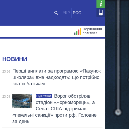
УКР
РОС
Порівняння
політиків
ЦІЙ
МЕРИ МІСТ
ВСІ ПЕРСОНИ
НОВИНИ
Перші виплати за програмою «Пакунок
23:56
школяра» вже надходять: що потрібно
знати батькам
Ворог обстріляв
ПІДСУМКИ
23:09
стадіон «Чорноморець», а
Сенат США підтримав
«пекельні санкції» проти рф. Головне
за день