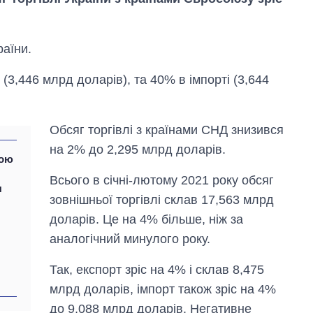
раїни.
(3,446 млрд доларів), та 40% в імпорті (3,644
Обсяг торгівлі з країнами СНД знизився
на 2% до 2,295 млрд доларів.
ною
Всього в січні-лютому 2021 року обсяг
я
зовнішньої торгівлі склав 17,563 млрд
доларів. Це на 4% більше, ніж за
Дефіцит пам’яті:
як зріс попит на
аналогічний минулого року.
чипи за останні
роки і що
Так, експорт зріс на 4% і склав 8,475
прогнозують на
млрд доларів, імпорт також зріс на 4%
2027-й
до 9,088 млрд доларів. Негативне