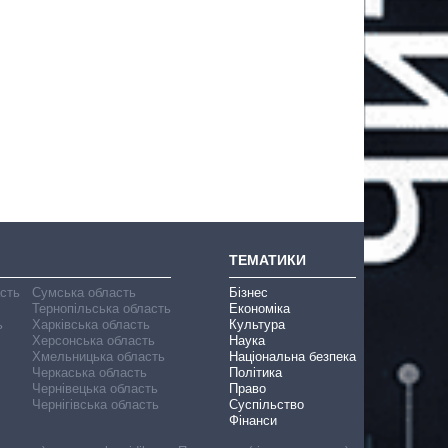
ТЕМАТИКИ
асть
Сумська область
Бізнес
Тернопільська область
Економіка
ь
Харківська область
Культура
Херсонська область
Наука
Хмельницька область
Національна безпека
Черкаська область
Політика
Чернівецька область
Право
Чернігівська область
Суспільство
Фінанси