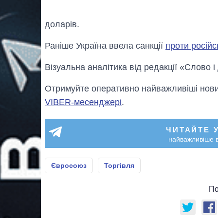
доларів.
Раніше Україна ввела санкції
проти російс
Візуальна аналітика від редакції «Слово і
Отримуйте оперативно найважливіші новин
VIBER-месенджері
.
ЧИТАЙТЕ 
найважливіше в
Євросоюз
Торгівля
По