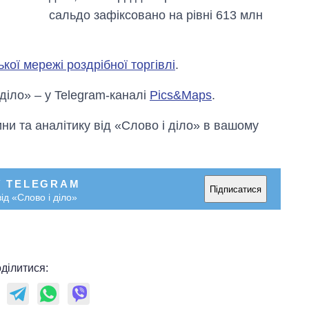
сальдо зафіксовано на рівні 613 млн
ької мережі роздрібної торгівлі
.
 діло» – у Telegram-каналі
Pics&Maps
.
и та аналітику від «Слово і діло» в вашому
У TELEGRAM
Підписатися
ід «Слово і діло»
ділитися: