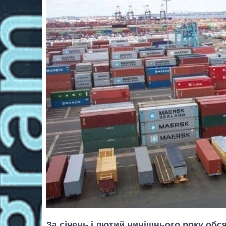
За січень і лютий нинішнього року обся