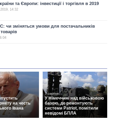
раїни та Європи: інвестиції і торгівля в 2019
 2019, 14:32
ЄС: чи зміняться умови для постачальників
 товарів
6:04
7 серпня
ипустить
У Німеччині над військовою
онету на честь
базою, де ремонтують
кого Івана
системи Patriot, помітили
невідомі БПЛА