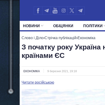
НОВИНИ
ОБIЦЯНКИ
ПОЛIТИКИ
УСІ ПОЛІТИКИ
ПРЕЗИДЕНТ І ОФ
Слово і Діло
›
Стрічка публікацій
›
Економіка
З початку року Україна
країнами ЄС
ЕКОНОМІКА
9 березня 2021, 19:18
Читати російською