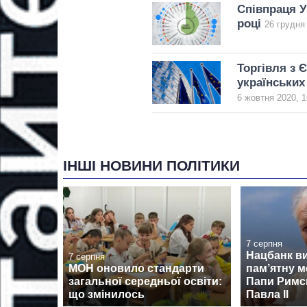
Співпраця Ук
році
26 грудня
Торгівля з 
українських
6 жовтня 2020, 1
ІНШІ НОВИНИ ПОЛІТИКИ
7 серпня
Нацбанк в
7 серпня
МОН оновило стандарти
пам’ятну м
загальної середньої освіти:
Папи Римсь
що змінилось
Павла II