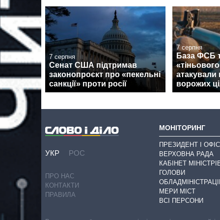
7 серпня
База ФСБ т
7 серпня
Сенат США підтримав
«тіньовог
законопроєкт про «пекельні
атакували 
санкції» проти росії
ворожих ці
МОНІТОРИНГ
ПРЕЗИДЕНТ І ОФІС
УКР
РОС
ВЕРХОВНА РАДА
КАБІНЕТ МІНІСТРІ
ГОЛОВИ
ПРО НАС
ОБЛАДМІНІСТРАЦІ
КОНТАКТИ
МЕРИ МІСТ
ПРАВИЛА
ВСІ ПЕРСОНИ