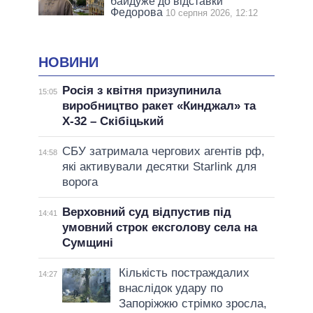
байдуже до відставки
Федорова
10 серпня 2026, 12:12
НОВИНИ
Росія з квітня призупинила
15:05
виробництво ракет «Кинджал» та
Х-32 – Скібіцький
СБУ затримала чергових агентів рф,
14:58
які активували десятки Starlink для
ворога
Верховний суд відпустив під
14:41
умовний строк ексголову села на
Сумщині
Кількість постраждалих
14:27
внаслідок удару по
Запоріжжю стрімко зросла,