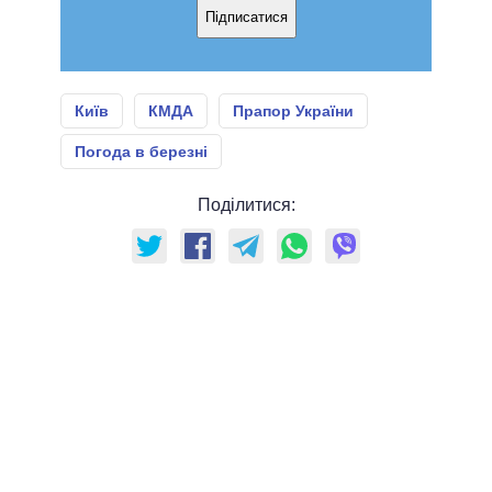
Підписатися
Київ
КМДА
Прапор України
Погода в березні
Поділитися: