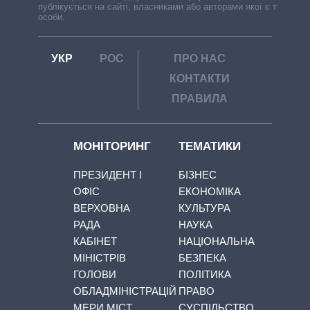
публікується на сайті, власниками або авторами якої є треті
особи.
УКР
РОС
ПРО НАС
КОНТАКТИ
ПРАВИЛА
МОНІТОРИНГ
ТЕМАТИКИ
ПРЕЗИДЕНТ І
БІЗНЕС
ОФІС
ЕКОНОМІКА
ВЕРХОВНА
КУЛЬТУРА
РАДА
НАУКА
КАБІНЕТ
НАЦІОНАЛЬНА
МІНІСТРІВ
БЕЗПЕКА
ГОЛОВИ
ПОЛІТИКА
ОБЛАДМІНІСТРАЦІЙ
ПРАВО
МЕРИ МІСТ
СУСПІЛЬСТВО