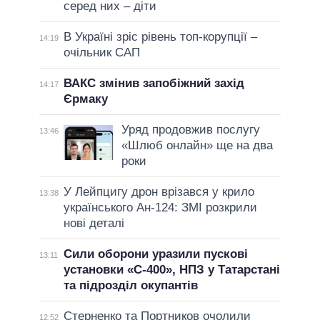
серед них – діти
В Україні зріс рівень топ-корупції –
14:19
очільник САП
ВАКС змінив запобіжний захід
14:17
Єрмаку
Уряд продовжив послугу
13:46
«Шлюб онлайн» ще на два
роки
У Лейпцигу дрон врізався у крило
13:38
українського Ан-124: ЗМІ розкрили
нові деталі
Сили оборони уразили пускові
13:11
установки «С-400», НПЗ у Татарстані
та підрозділ окупантів
Стерненко та Портников очолили
12:52