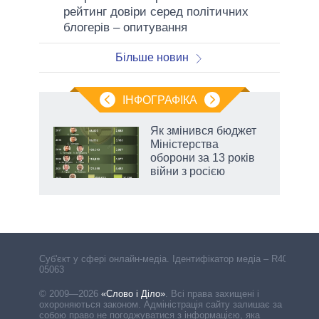
рейтинг довіри серед політичних
блогерів – опитування
Більше новин
ІНФОГРАФІКА
Як змінився бюджет
ть
Міністерства
оборони за 13 років
війни з росією
Cуб'єкт у сфері онлайн-медіа. Ідентифікатор медіа – R40-
05063
© 2009—2026
«Слово і Діло»
.
Всі права захищені і
охороняються законом. Адміністрація сайту залишає за
собою право не погоджуватися з інформацією, яка