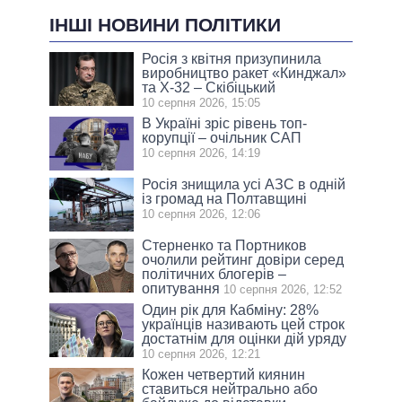
ІНШІ НОВИНИ ПОЛІТИКИ
Росія з квітня призупинила
виробництво ракет «Кинджал»
та Х-32 – Скібіцький
10 серпня 2026, 15:05
В Україні зріс рівень топ-
корупції – очільник САП
10 серпня 2026, 14:19
Росія знищила усі АЗС в одній
із громад на Полтавщині
10 серпня 2026, 12:06
Стерненко та Портников
очолили рейтинг довіри серед
політичних блогерів –
опитування
10 серпня 2026, 12:52
Один рік для Кабміну: 28%
українців називають цей строк
достатнім для оцінки дій уряду
10 серпня 2026, 12:21
Кожен четвертий киянин
ставиться нейтрально або