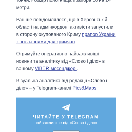
тонни. Розмір полотнища прапора 16 на 24
метри.
Раніше повідомлялося, що в Херсонській
області на адмінкордоні активісти запустили
в сторону окупованого Криму
прапор України
з посланнями для кримчан
.
Отримуйте оперативно найважливіші
новини та аналітику від «Слово і діло» в
вашому
VIBER-месенджері
.
Візуальна аналітика від редакції «Слово і
діло» – у Telegram-каналі
Pics&Maps
.
ЧИТАЙТЕ У TELEGRAM
найважливіше від «Слово і діло»