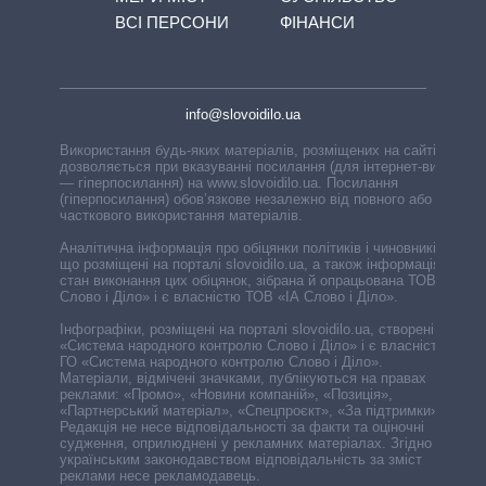
ВСІ ПЕРСОНИ
ФІНАНСИ
info@slovoidilo.ua
Використання будь-яких матеріалів, розміщених на сайті,
дозволяється при вказуванні посилання (для інтернет-видань
— гіперпосилання) на www.slovoidilo.ua. Посилання
(гіперпосилання) обов’язкове незалежно від повного або
часткового використання матеріалів.
Аналітична інформація про обіцянки політиків і чиновників,
що розміщені на порталі slovoidilo.ua, а також інформація про
стан виконання цих обіцянок, зібрана й опрацьована ТОВ «ІА
Слово і Діло» і є власністю ТОВ «ІА Слово і Діло».
Інфографіки, розміщені на порталі slovoidilo.ua, створені ГО
«Система народного контролю Слово і Діло» і є власністю
ГО «Система народного контролю Слово і Діло».
Матеріали, відмічені значками, публікуються на правах
реклами: «Промо», «Новини компаній», «Позиція»,
«Партнерський матеріал», «Спецпроєкт», «За підтримки».
Редакція не несе відповідальності за факти та оціночні
судження, оприлюднені у рекламних матеріалах. Згідно з
українським законодавством відповідальність за зміст
реклами несе рекламодавець.