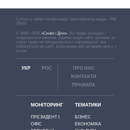
Cуб'єкт у сфері онлайн-медіа. Ідентифікатор медіа – R40-
05063
© 2009—2026
«Слово і Діло»
.
Всі права захищені і
охороняються законом. Адміністрація сайту залишає за
собою право не погоджуватися з інформацією, яка
публікується на сайті, власниками або авторами якої є треті
особи.
УКР
РОС
ПРО НАС
КОНТАКТИ
ПРАВИЛА
МОНІТОРИНГ
ТЕМАТИКИ
ПРЕЗИДЕНТ І
БІЗНЕС
ОФІС
ЕКОНОМІКА