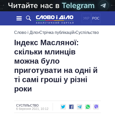
УКР
РОС
НОВИНИ
Слово і Діло
›
Стрічка публікацій
›
Суспільство
Індекс Масляної:
ОБIЦЯНКИ
СТРІЧКА
ПОЛІТИКА
скільки млинців
ПОДІЇ
ЕКОНОМІКА
ПОЛIТИКИ
можна було
СТАТТІ
СУСПІЛЬСТВО
ІНФОГРАФІКА
ДУМКИ
СВІТ
УСІ ПОЛІТИКИ
приготувати на одні й
ОГЛЯДИ
ПРЕЗИДЕНТ І ОФІС
ті самі гроші у різні
ВІДЕО
ДАЙДЖЕСТИ
ВЕРХОВНА РАДА
роки
ПІДТРИМАТИ
КАБІНЕТ МІНІСТРІВ
ГОЛОВИ ОБЛАДМІНІСТРАЦІЙ
ПОРІВНЯННЯ ПОЛІТИКІВ
МЕРИ МІСТ
СУСПІЛЬСТВО
6 березня 2021, 10:12
ВСІ ПЕРСОНИ