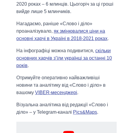
2020 роках – 6 млинців. Цьогоріч за ці гроші
вийде лише 5 млинчиків.
Нагадаємо, раніше «Слово і діло»
проаналізувало,
як змінювалися ціни на
основні харчі в Україні в 2018-2021 роках
.
На інфографіці можна подивитися,
скільки
основних харчів з’їли українці за останні 10
років
.
Отримуйте оперативно найважливіші
новини та аналітику від «Слово і діло» в
вашому
VIBER-месенджері
.
Візуальна аналітика від редакції «Слово і
діло» – у Telegram-каналі
Pics&Maps
.