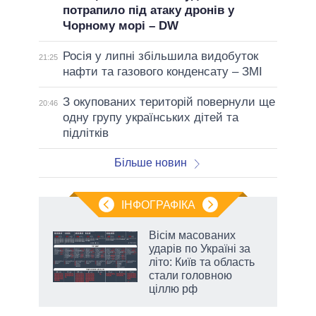
потрапило під атаку дронів у
Чорному морі – DW
Росія у липні збільшила видобуток
21:25
нафти та газового конденсату – ЗМІ
З окупованих територій повернули ще
20:46
одну групу українських дітей та
підлітків
Більше новин
ІНФОГРАФІКА
нтів:
Вісім масованих
 і
ударів по Україні за
nAI
літо: Київ та область
стали головною
ціллю рф