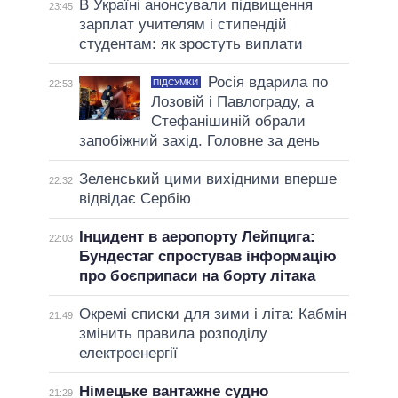
В Україні анонсували підвищення
23:45
зарплат учителям і стипендій
студентам: як зростуть виплати
Росія вдарила по
ПІДСУМКИ
22:53
Лозовій і Павлограду, а
Стефанішиній обрали
запобіжний захід. Головне за день
Зеленський цими вихідними вперше
22:32
відвідає Сербію
Інцидент в аеропорту Лейпцига:
22:03
Бундестаг спростував інформацію
про боєприпаси на борту літака
Окремі списки для зими і літа: Кабмін
21:49
змінить правила розподілу
електроенергії
Німецьке вантажне судно
21:29