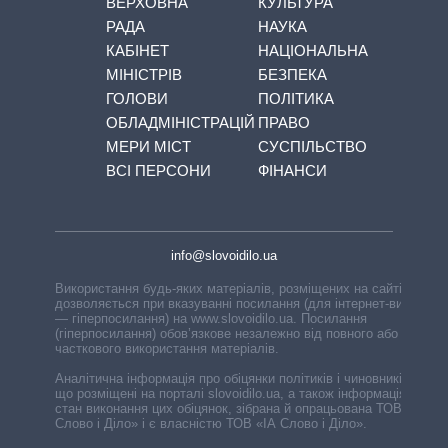
ВЕРХОВНА
КУЛЬТУРА
РАДА
НАУКА
КАБІНЕТ
НАЦІОНАЛЬНА
МІНІСТРІВ
БЕЗПЕКА
ГОЛОВИ
ПОЛІТИКА
ОБЛАДМІНІСТРАЦІЙ
ПРАВО
МЕРИ МІСТ
СУСПІЛЬСТВО
ВСІ ПЕРСОНИ
ФІНАНСИ
info@slovoidilo.ua
Використання будь-яких матеріалів, розміщених на сайті,
дозволяється при вказуванні посилання (для інтернет-видань
— гіперпосилання) на www.slovoidilo.ua. Посилання
(гіперпосилання) обов’язкове незалежно від повного або
часткового використання матеріалів.
Аналітична інформація про обіцянки політиків і чиновників,
що розміщені на порталі slovoidilo.ua, а також інформація про
стан виконання цих обіцянок, зібрана й опрацьована ТОВ «ІА
Слово і Діло» і є власністю ТОВ «ІА Слово і Діло».