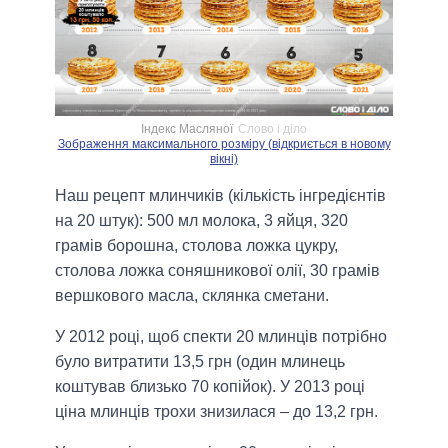
Індекс Масляної
Слово і діло
Зображення максимального розміру (відкриється в новому
вікні)
Наш рецепт млинчиків (кількість інгредієнтів
на 20 штук): 500 мл молока, 3 яйця, 320
грамів борошна, столова ложка цукру,
столова ложка соняшникової олії, 30 грамів
вершкового масла, склянка сметани.
У 2012 році, щоб спекти 20 млинців потрібно
було витратити 13,5 грн (один млинець
коштував близько 70 копійок). У 2013 році
ціна млинців трохи знизилася – до 13,2 грн.