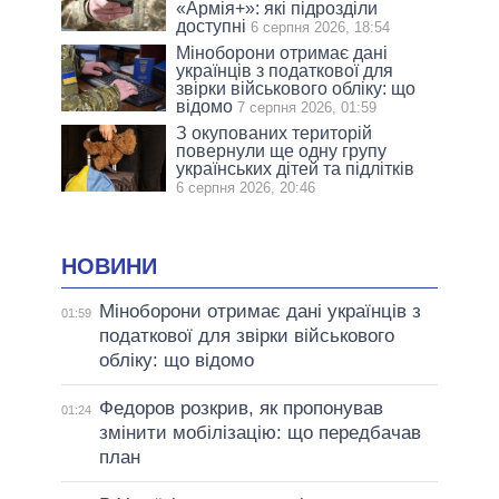
«Армія+»: які підрозділи
доступні
6 серпня 2026, 18:54
Міноборони отримає дані
українців з податкової для
звірки військового обліку: що
відомо
7 серпня 2026, 01:59
З окупованих територій
повернули ще одну групу
українських дітей та підлітків
6 серпня 2026, 20:46
НОВИНИ
Міноборони отримає дані українців з
01:59
податкової для звірки військового
обліку: що відомо
Федоров розкрив, як пропонував
01:24
змінити мобілізацію: що передбачав
план