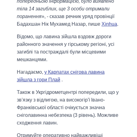
попередньою інформацією, було виявлено
тіла 14 загиблих, ще 3 особи отримали
поранення
», - сказав речник уряд провінції
Бадахшан Нік Мухамед Назар, пише
Xinhua
.
Відомо, що лавина зійшла вздовж дороги
районного значення у гірському регіоні, усі
загиблі та постраждалі були місцевими
мешканцями.
Нагадаємо,
у Карпатах снігова лавина
зійшла з гори Плай
.
Також в Укргідрометцентрі попередили, що у
зв'язку з вiдлигою, на високогiр'ї Iвано-
Франкiвської областi очiкується значна
снiголавинна небезпека (3 рiвень). Можливе
сходження лавин.
Отримуйте оперативно найважливіші