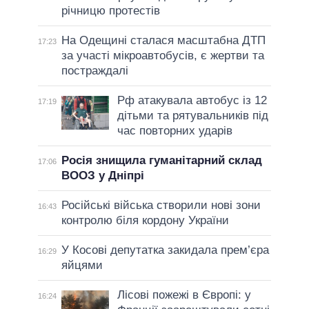
річницю протестів
На Одещині сталася масштабна ДТП
17:23
за участі мікроавтобусів, є жертви та
постраждалі
Рф атакувала автобус із 12
17:19
дітьми та рятувальників під
час повторних ударів
Росія знищила гуманітарний склад
17:06
ВООЗ у Дніпрі
Російські війська створили нові зони
16:43
контролю біля кордону України
У Косові депутатка закидала прем’єра
16:29
яйцями
Лісові пожежі в Європі: у
16:24