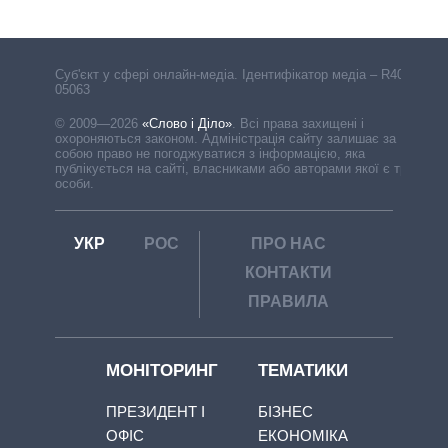
Cуб'єкт у сфері онлайн-медіа. Ідентифікатор медіа – R40-
05063
© 2009—2026
«Слово і Діло»
.
Всі права захищені і
охороняються законом. Адміністрація сайту залишає за
собою право не погоджуватися з інформацією, яка
публікується на сайті, власниками або авторами якої є треті
особи.
УКР
РОС
ПРО НАС
КОНТАКТИ
ПРАВИЛА
МОНІТОРИНГ
ТЕМАТИКИ
ПРЕЗИДЕНТ І
БІЗНЕС
ОФІС
ЕКОНОМІКА