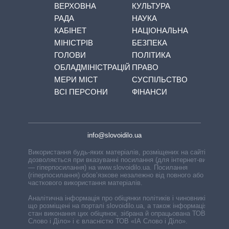
ВЕРХОВНА
КУЛЬТУРА
РАДА
НАУКА
КАБІНЕТ
НАЦІОНАЛЬНА
МІНІСТРІВ
БЕЗПЕКА
ГОЛОВИ
ПОЛІТИКА
ОБЛАДМІНІСТРАЦІЙ
ПРАВО
МЕРИ МІСТ
СУСПІЛЬСТВО
ВСІ ПЕРСОНИ
ФІНАНСИ
info@slovoidilo.ua
Використання будь-яких матеріалів, розміщених на сайті,
дозволяється при вказуванні посилання (для інтернет-видань
— гіперпосилання) на www.slovoidilo.ua. Посилання
(гіперпосилання) обов’язкове незалежно від повного або
часткового використання матеріалів.
Аналітична інформація про обіцянки політиків і чиновників,
що розміщені на порталі slovoidilo.ua, а також інформація про
стан виконання цих обіцянок, зібрана й опрацьована ТОВ «ІА
Слово і Діло» і є власністю ТОВ «ІА Слово і Діло».