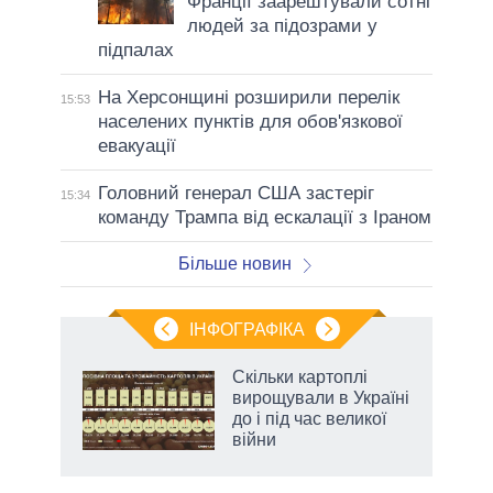
Франції заарештували сотні
людей за підозрами у
підпалах
На Херсонщині розширили перелік
15:53
населених пунктів для обов'язкової
евакуації
Головний генерал США застеріг
15:34
команду Трампа від ескалації з Іраном
Більше новин
ІНФОГРАФІКА
жет
Скільки картоплі
вирощували в Україні
ків
до і під час великої
війни