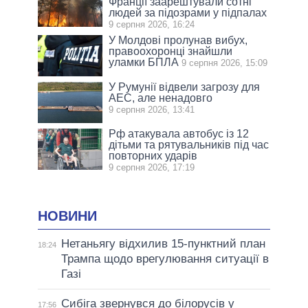
Франції заарештували сотні
людей за підозрами у підпалах
9 серпня 2026, 16:24
У Молдові пролунав вибух,
правоохоронці знайшли
уламки БПЛА
9 серпня 2026, 15:09
У Румунії відвели загрозу для
АЕС, але ненадовго
9 серпня 2026, 13:41
Рф атакувала автобус із 12
дітьми та рятувальників під час
повторних ударів
9 серпня 2026, 17:19
НОВИНИ
Нетаньягу відхилив 15-пунктний план
18:24
Трампа щодо врегулювання ситуації в
Газі
Сибіга звернувся до білорусів у
17:56