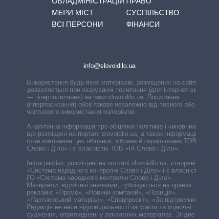
ОБЛАДМІНІСТРАЦІЙ
ПРАВО
МЕРИ МІСТ
СУСПІЛЬСТВО
ВСІ ПЕРСОНИ
ФІНАНСИ
info@slovoidilo.ua
Використання будь-яких матеріалів, розміщених на сайті,
дозволяється при вказуванні посилання (для інтернет-видань
— гіперпосилання) на www.slovoidilo.ua. Посилання
(гіперпосилання) обов’язкове незалежно від повного або
часткового використання матеріалів.
Аналітична інформація про обіцянки політиків і чиновників,
що розміщені на порталі slovoidilo.ua, а також інформація про
стан виконання цих обіцянок, зібрана й опрацьована ТОВ «ІА
Слово і Діло» і є власністю ТОВ «ІА Слово і Діло».
Інфографіки, розміщені на порталі slovoidilo.ua, створені ГО
«Система народного контролю Слово і Діло» і є власністю
ГО «Система народного контролю Слово і Діло».
Матеріали, відмічені значками, публікуються на правах
реклами: «Промо», «Новини компаній», «Позиція»,
«Партнерський матеріал», «Спецпроєкт», «За підтримки».
Редакція не несе відповідальності за факти та оціночні
судження, оприлюднені у рекламних матеріалах. Згідно з