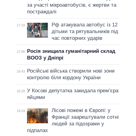
за участі мікроавтобусів, є жертви та
постраждалі
Рф атакувала автобус із 12
17:19
дітьми та рятувальників під
час повторних ударів
Росія знищила гуманітарний склад
17:06
ВООЗ у Дніпрі
Російські війська створили нові зони
16:43
контролю біля кордону України
У Косові депутатка закидала прем’єра
16:29
яйцями
Лісові пожежі в Європі: у
16:24
Франції заарештували сотні
людей за підозрами у
підпалах