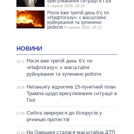
врегулювання ситуації в Газі
9 серпня 2026, 18:24
Росія вже третій день б’є по
«Нафтогазу»: є масштабні
руйнування та зупинено
роботи
9 серпня 2026, 19:12
НОВИНИ
Росія вже третій день б’є по
19:12
«Нафтогазу»: є масштабні
руйнування та зупинено роботи
Нетаньягу відхилив 15-пунктний план
18:24
Трампа щодо врегулювання ситуації в
Газі
Сибіга звернувся до білорусів у
17:56
річницю протестів
На Одещині сталася масштабна ДТП
17:23