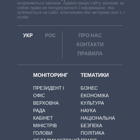
охороняються законом. Адміністрація сайту залишає за
собою право не погоджуватися з інформацією, яка
публікується на сайті, власниками або авторами якої є треті
особи.
УКР
РОС
ПРО НАС
КОНТАКТИ
ПРАВИЛА
МОНІТОРИНГ
ТЕМАТИКИ
ПРЕЗИДЕНТ І
БІЗНЕС
ОФІС
ЕКОНОМІКА
ВЕРХОВНА
КУЛЬТУРА
РАДА
НАУКА
КАБІНЕТ
НАЦІОНАЛЬНА
МІНІСТРІВ
БЕЗПЕКА
ГОЛОВИ
ПОЛІТИКА