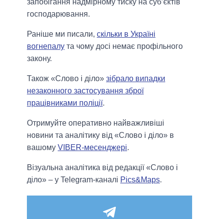
запобігання надмірному тиску на суб’єктів
господарювання.
Раніше ми писали,
скільки в Україні
вогнепалу
та чому досі немає профільного
закону.
Також «Слово і діло»
зібрало випадки
незаконного застосування зброї
працівниками поліції
.
Отримуйте оперативно найважливіші
новини та аналітику від «Слово і діло» в
вашому
VIBER-месенджері
.
Візуальна аналітика від редакції «Слово і
діло» – у Telegram-каналі
Pics&Maps
.