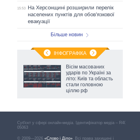
На Херсонщині розширили перелік
15:53
населених пунктів для обов'язкової
евакуації
Більше новин
ІНФОГРАФІКА
Вісім масованих
раїні
ударів по Україні за
ої
літо: Київ та область
стали головною
ціллю рф
Cуб'єкт у сфері онлайн-медіа. Ідентифікатор медіа – R40-
05063
© 2009—2026
«Слово і Діло»
.
Всі права захищені і