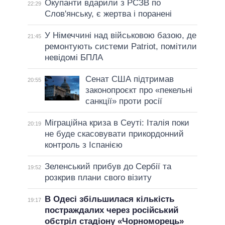
Окупанти вдарили з РСЗВ по
22:29
Слов'янську, є жертва і поранені
У Німеччині над військовою базою, де
21:45
ремонтують системи Patriot, помітили
невідомі БПЛА
Сенат США підтримав
20:55
законопроєкт про «пекельні
санкції» проти росії
Міграційна криза в Сеуті: Італія поки
20:19
не буде скасовувати прикордонний
контроль з Іспанією
Зеленський прибув до Сербії та
19:52
розкрив плани свого візиту
В Одесі збільшилася кількість
19:17
постраждалих через російський
обстріл стадіону «Чорноморець»