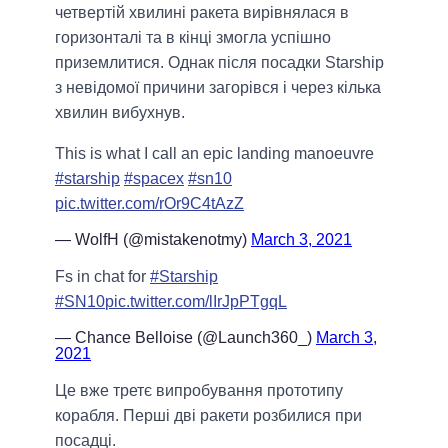
четвертій хвилині ракета вирівнялася в
горизонталі та в кінці змогла успішно
приземлитися. Однак після посадки Starship
з невідомої причини загорівся і через кілька
хвилин вибухнув.
This is what I call an epic landing manoeuvre
#starship
#spacex
#sn10
pic.twitter.com/rOr9C4tAzZ
— WolfH (@mistakenotmy)
March 3, 2021
Fs in chat for
#Starship
#SN10
pic.twitter.com/lIrJpPTgqL
— Chance Belloise (@Launch360_)
March 3,
2021
Це вже третє випробування прототипу
корабля. Перші дві ракети розбилися при
посадці.