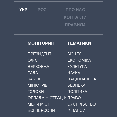
УКР
РОС
ПРО НАС
КОНТАКТИ
ПРАВИЛА
МОНІТОРИНГ
ТЕМАТИКИ
ПРЕЗИДЕНТ І
БІЗНЕС
ОФІС
ЕКОНОМІКА
ВЕРХОВНА
КУЛЬТУРА
РАДА
НАУКА
КАБІНЕТ
НАЦІОНАЛЬНА
МІНІСТРІВ
БЕЗПЕКА
ГОЛОВИ
ПОЛІТИКА
ОБЛАДМІНІСТРАЦІЙ
ПРАВО
МЕРИ МІСТ
СУСПІЛЬСТВО
ВСІ ПЕРСОНИ
ФІНАНСИ