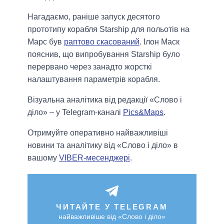
Нагадаємо, раніше запуск десятого
прототипу корабля Starship для польотів на
Марс був
раптово скасований
. Ілон Маск
пояснив, що випробування Starship було
перервано через занадто жорсткі
налаштування параметрів корабля.
Візуальна аналітика від редакції «Слово і
діло» – у Telegram-каналі
Pics&Maps
.
Отримуйте оперативно найважливіші
новини та аналітику від «Слово і діло» в
вашому
VIBER-месенджері
.
ЧИТАЙТЕ У TELEGRAM
найважливіше від «Слово і діло»