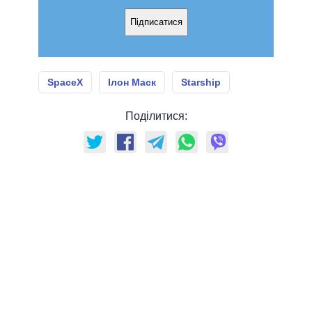
Підписатися
SpaceX
Ілон Маск
Starship
Поділитися: