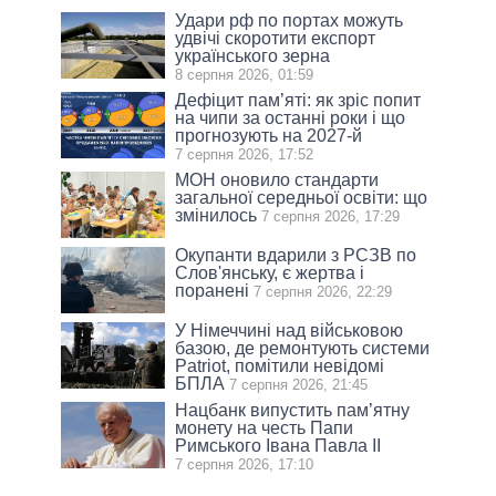
Удари рф по портах можуть
удвічі скоротити експорт
українського зерна
8 серпня 2026, 01:59
Дефіцит пам’яті: як зріс попит
на чипи за останні роки і що
прогнозують на 2027-й
7 серпня 2026, 17:52
МОН оновило стандарти
загальної середньої освіти: що
змінилось
7 серпня 2026, 17:29
Окупанти вдарили з РСЗВ по
Слов'янську, є жертва і
поранені
7 серпня 2026, 22:29
У Німеччині над військовою
базою, де ремонтують системи
Patriot, помітили невідомі
БПЛА
7 серпня 2026, 21:45
Нацбанк випустить пам’ятну
монету на честь Папи
Римського Івана Павла II
7 серпня 2026, 17:10