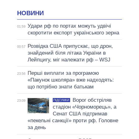
НОВИНИ
Удари рф по портах можуть удвічі
01:59
скоротити експорт українського зерна
Розвідка США припускає, що дрон,
00:57
знайдений біля літака України в
Лейпцигу, міг належати рф – WSJ
Перші виплати за програмою
23:56
«Пакунок школяра» вже надходять:
що потрібно знати батькам
Ворог обстріляв
ПІДСУМКИ
23:09
стадіон «Чорноморець», а
Сенат США підтримав
«пекельні санкції» проти рф. Головне
за день