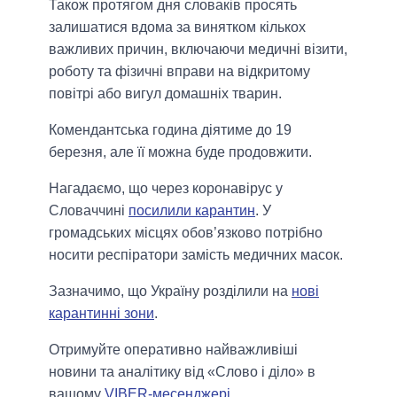
Також протягом дня словаків просять
залишатися вдома за винятком кількох
важливих причин, включаючи медичні візити,
роботу та фізичні вправи на відкритому
повітрі або вигул домашніх тварин.
Комендантська година діятиме до 19
березня, але її можна буде продовжити.
Нагадаємо, що через коронавірус у
Словаччині
посилили карантин
. У
громадських місцях обов’язково потрібно
носити респіратори замість медичних масок.
Зазначимо, що Україну розділили на
нові
карантинні зони
.
Отримуйте оперативно найважливіші
новини та аналітику від «Слово і діло» в
вашому
VIBER-месенджері
.