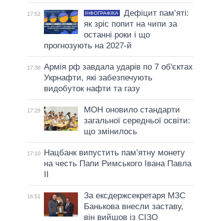
Дефіцит пам’яті:
ІНФОГРАФІКА
17:52
як зріс попит на чипи за
останні роки і що
прогнозують на 2027-й
Армія рф завдала ударів по 7 об'єктах
17:38
Укрнафти, які забезпечують
видобуток нафти та газу
МОН оновило стандарти
17:29
загальної середньої освіти:
що змінилось
Нацбанк випустить пам’ятну монету
17:10
на честь Папи Римського Івана Павла
II
За ексдержсекретаря МЗС
16:51
Банькова внесли заставу,
він вийшов із СІЗО