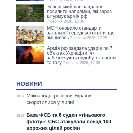
Зеленський дав завдання
посилити напрямки, які зараз
штурмує армія рф
7 серпня 2026, 15:36
МОН оновило стандарти
загальної середньої освіти: що
змінилось
7 серпня 2026, 17:29
Армія рф завдала ударів по 7
об'єктах Укрнафти, які
забезпечують видобуток нафти
та газу
7 серпня 2026, 17:38
НОВИНИ
Міжнародні резерви України
18:09
скоротилися у липні
База ФСБ та 6 суден «тіньового
18:05
флоту»: СБС атакували понад 100
ворожих цілей росіян