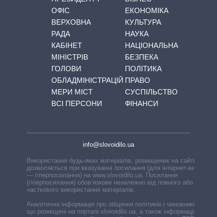
ОФІС
ЕКОНОМІКА
ВЕРХОВНА
КУЛЬТУРА
РАДА
НАУКА
КАБІНЕТ
НАЦІОНАЛЬНА
МІНІСТРІВ
БЕЗПЕКА
ГОЛОВИ
ПОЛІТИКА
ОБЛАДМІНІСТРАЦІЙ
ПРАВО
МЕРИ МІСТ
СУСПІЛЬСТВО
ВСІ ПЕРСОНИ
ФІНАНСИ
info@slovoidilo.ua
Використання будь-яких матеріалів, розміщених на сайті,
дозволяється при вказуванні посилання (для інтернет-видань
— гіперпосилання) на www.slovoidilo.ua. Посилання
(гіперпосилання) обов’язкове незалежно від повного або
часткового використання матеріалів.
Аналітична інформація про обіцянки політиків і чиновників,
що розміщені на порталі slovoidilo.ua, а також інформація про