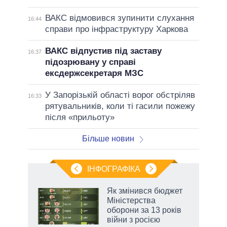
ВАКС відмовився зупинити слухання
16:44
справи про інфраструктуру Харкова
ВАКС відпустив під заставу
16:37
підозрювану у справі
ексдержсекретаря МЗС
У Запорізькій області ворог обстріляв
16:33
рятувальників, коли ті гасили пожежу
після «прильоту»
Більше новин
ІНФОГРАФІКА
 як
Як змінився бюджет
и за
Міністерства
оборони за 13 років
2027-
війни з росією