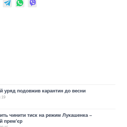
й уряд подовжив карантин до весни
5:19
ть чинити тиск на режим Лукашенка –
й прем'єр