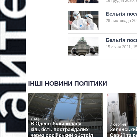
16 грудня 2020, 
Бельгія пос
28 листопада 20
Бельгія пос
15 січня 2021, 1
ІНШІ НОВИНИ ПОЛІТИКИ
7 серпня
В Одесі збільшилася
7 серпня
кількість постраждалих
Зеленськи
через російський обстріл
Сербії та 