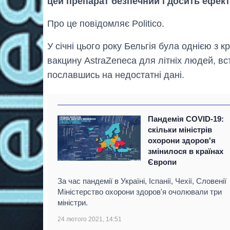
цей препарат безпечний і досить ефек
Про це повідомляє Politico.
У січні цього року Бельгія була однією з
вакцину AstraZeneca для літніх людей, вс
пославшись на недостатні дані.
Пандемія COVID-19:
скільки міністрів
охорони здоров'я
змінилося в країнах
Європи
За час пандемії в Україні, Іспанії, Чехії, Словенії
Міністерство охорони здоров'я очолювали три
міністри.
24 лютого 2021, 14:51