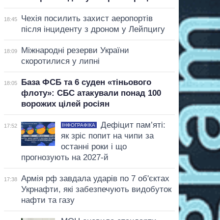
Чехія посилить захист аеропортів
18:45
після інциденту з дроном у Лейпцигу
Міжнародні резерви України
18:09
скоротилися у липні
База ФСБ та 6 суден «тіньового
18:05
флоту»: СБС атакували понад 100
ворожих цілей росіян
Дефіцит пам’яті:
ІНФОГРАФІКА
17:52
як зріс попит на чипи за
останні роки і що
прогнозують на 2027-й
Армія рф завдала ударів по 7 об'єктах
17:38
Укрнафти, які забезпечують видобуток
нафти та газу