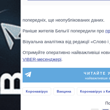
попередніх, ще неопублікованих даних.
Раніше жителів Бельгії попередили про
п
Візуальна аналітика від редакції «Слово і
Отримуйте оперативно найважливіші новин
VIBER-месенджері
.
ЧИТАЙТЕ 
найважливіше в
Коронавірус
Вакцина
Коронавірус з К
По