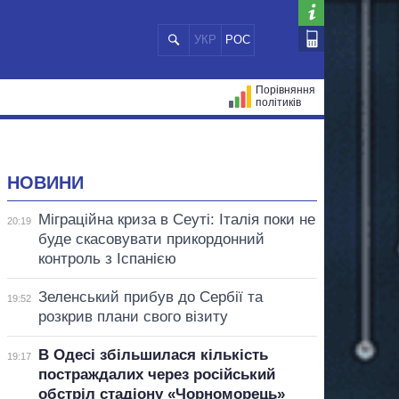
УКР
РОС
Порівняння
політиків
ЦІЙ
МЕРИ МІСТ
ВСІ ПЕРСОНИ
НОВИНИ
Міграційна криза в Сеуті: Італія поки не
20:19
буде скасовувати прикордонний
контроль з Іспанією
Зеленський прибув до Сербії та
19:52
розкрив плани свого візиту
В Одесі збільшилася кількість
19:17
постраждалих через російський
обстріл стадіону «Чорноморець»