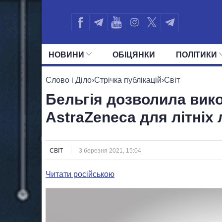
НОВИНИ
ОБIЦЯНКИ
ПОЛIТИКИ
УСІ ПОЛІТИКИ
ПРЕЗИДЕНТ І ОФ
Слово і Діло
›
Стрічка публікацій
›
Світ
Бельгія дозволила вик
AstraZeneca для літніх
СВІТ
3 березня 2021, 15:04
Читати російською