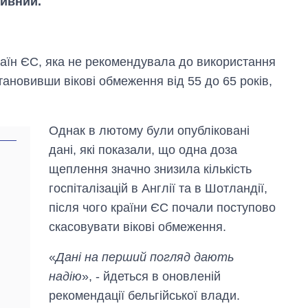
тивний.
 країн ЄС, яка не рекомендувала до використання
тановивши вікові обмеження від 55 до 65 років,
Однак в лютому були опубліковані
дані, які показали, що одна доза
щеплення значно знизила кількість
госпіталізацій в Англії та в Шотландії,
Від 1 місяця – до 5
після чого країни ЄС почали поступово
років: хто і як
скасовувати вікові обмеження.
довго обіймав
посаду керівника
СЗР
«
Дані на перший погляд дають
надію
», - йдеться в оновленій
рекомендації бельгійської влади.