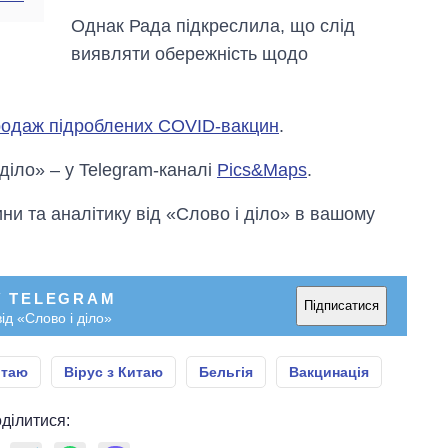
Однак Рада підкреслила, що слід
виявляти обережність щодо
родаж підроблених COVID-вакцин
.
 діло» – у Telegram-каналі
Pics&Maps
.
и та аналітику від «Слово і діло» в вашому
У TELEGRAM
Підписатися
ід «Слово і діло»
итаю
Вірус з Китаю
Бельгія
Вакцинація
ділитися: