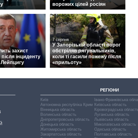
ту
ворожих цілей росіян
7 серпня
У Запорізькій області ворог
лить захист
обстріляв рятувальників,
 після інциденту
коли ті гасили пожежу після
 Лейпцигу
«прильоту»
РЕГІОНИ
Київ
Івано-Франківська обл
Автономна республіка Крим
Київська область
Вінницька область
Кіровоградська област
В
Волинська область
Луганська область
Дніпропетровська область
Львівська область
Й
Донецька область
Миколаївська область
Житомирська область
Одеська область
Закарпатська область
Полтавська область