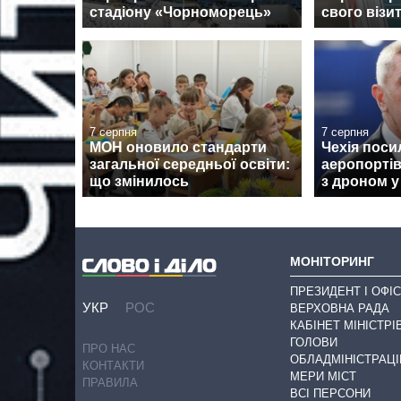
стадіону «Чорноморець»
свого візи
7 серпня
7 серпня
МОН оновило стандарти
Чехія поси
загальної середньої освіти:
аеропортів
що змінилось
з дроном у
МОНІТОРИНГ
ПРЕЗИДЕНТ І ОФІС
УКР
РОС
ВЕРХОВНА РАДА
КАБІНЕТ МІНІСТРІ
ГОЛОВИ
ПРО НАС
ОБЛАДМІНІСТРАЦІ
КОНТАКТИ
МЕРИ МІСТ
ПРАВИЛА
ВСІ ПЕРСОНИ