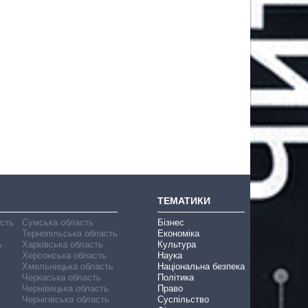
ТЕМАТИКИ
асть
Сумська область
Бізнес
Тернопільська область
Економіка
ь
Харківська область
Культура
Херсонська область
Наука
Хмельницька область
Національна безпека
Черкаська область
Політика
Чернівецька область
Право
Чернігівська область
Суспільство