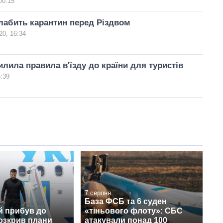
00:15
лабить карантин перед Різдвом
20, 16:34
илила правила в'їзду до країни для туристів
5:39
7 серпня
База ФСБ та 6 суден
й прибув до
«тіньового флоту»: СБС
розкрив плани
атакували понад 100