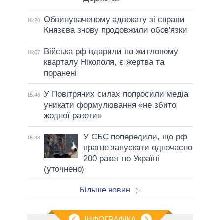
Обвинуваченому адвокату зі справи
16:20
Князєва знову продовжили обов'язки
Війська рф вдарили по житловому
16:07
кварталу Нікополя, є жертва та
поранені
У Повітряних силах попросили медіа
15:46
уникати формулювання «не збито
жодної ракети»
У СБС попередили, що рф
15:33
прагне запускати одночасно
200 ракет по Україні
(уточнено)
Більше новин
ІНФОГРАФІКА