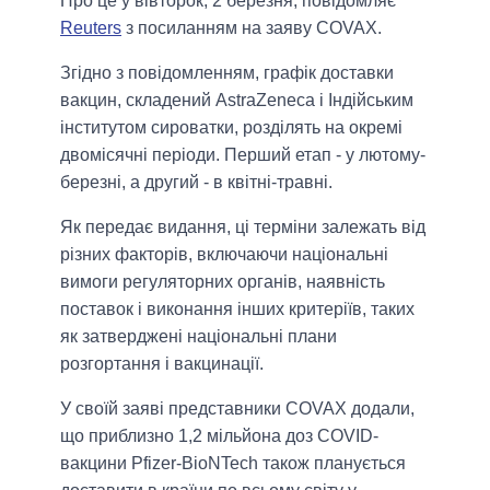
Про це у вівторок, 2 березня, повідомляє
Reuters
з посиланням на заяву COVAX.
Згідно з повідомленням, графік доставки
вакцин, складений AstraZeneca і Індійським
інститутом сироватки, розділять на окремі
двомісячні періоди. Перший етап - у лютому-
березні, а другий - в квітні-травні.
Як передає видання, ці терміни залежать від
різних факторів, включаючи національні
вимоги регуляторних органів, наявність
поставок і виконання інших критеріїв, таких
як затверджені національні плани
розгортання і вакцинації.
У своїй заяві представники COVAX додали,
що приблизно 1,2 мільйона доз COVID-
вакцини Pfizer-BioNTech також планується