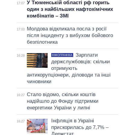
У Тюменській області рф горить
17:07
один з найбільших нафтохімічних
комбінатів – ЗМІ
Молдова відкликала посла з росії
17:00
після інциденту з вибухом бойового
безпілотника
Зарплати
ІНФОГРАФІКА
16:28
держслужбовців: скільки
отримують
антикорупціонери, діловоди та інші
чиновники
Стало відомо, скільки коштів
16:27
надійшло до Фонду підтримки
енергетики України у липні
Інфляція в Україні
16:27
прискорилась до 7,7% –
Держстат