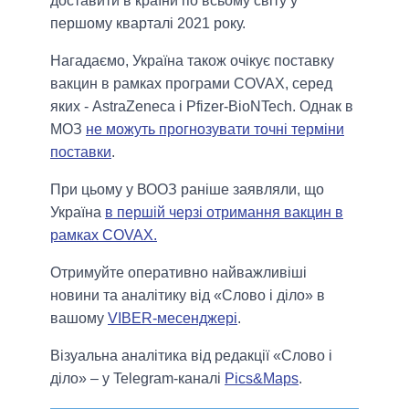
доставити в країни по всьому світу у
першому кварталі 2021 року.
Нагадаємо, Україна також очікує поставку
вакцин в рамках програми COVAХ, серед
яких - AstraZeneca і Pfizer-BioNTech. Однак в
МОЗ
не можуть прогнозувати точні терміни
поставки
.
При цьому у ВООЗ раніше заявляли, що
Україна
в першій черзі отримання вакцин в
рамках COVAX.
Отримуйте оперативно найважливіші
новини та аналітику від «Слово і діло» в
вашому
VIBER-месенджері
.
Візуальна аналітика від редакції «Слово і
діло» – у Telegram-каналі
Pics&Maps
.