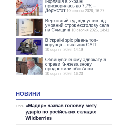
Інфляція в Україні
прискорилась до 7,7% –
Держстат
10 серпня 2026, 16:27
Верховний суд відпустив під
умовний строк ексголову села
на Сумщині
10 серпня 2026, 14:41
В Україні зріс рівень топ-
корупції – очільник САП
10 серпня 2026, 14:19
Обвинуваченому адвокату зі
справи Князєва знову
продовжили обов'язки
10 серпня 2026, 16:20
НОВИНИ
«Мадяр» назвав головну мету
17:24
ударів по російських складах
Wildberries