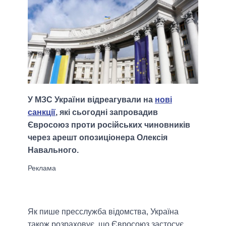
У МЗС України відреагували на
нові
санкції
, які сьогодні запровадив
Євросоюз проти російських чиновників
через арешт опозиціонера Олексія
Навального.
Як пише пресслужба відомства, Україна
також розраховує, що Євросоюз застосує