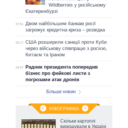
Wildberries у російському
Єкатеринбурзі
Двом найбільшим банкам росії
07:51
загрожує кредитна криза – розвідка
США розширили санкції проти Куби
05:17
через військову співпрацю з росією,
Китаєм та Іраном
Радник президента попередив
04:57
бізнес про фейкові листи з
погрозами атак дронів
Більше новин
ІНФОГРАФІКА
Скільки картоплі
 за
вирощували в Україні