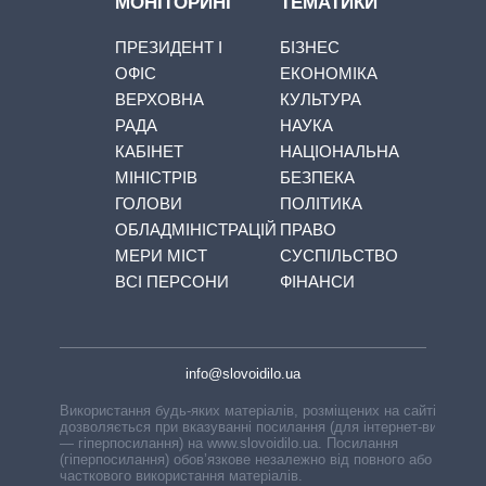
МОНІТОРИНГ
ТЕМАТИКИ
ПРЕЗИДЕНТ І
БІЗНЕС
ОФІС
ЕКОНОМІКА
ВЕРХОВНА
КУЛЬТУРА
РАДА
НАУКА
КАБІНЕТ
НАЦІОНАЛЬНА
МІНІСТРІВ
БЕЗПЕКА
ГОЛОВИ
ПОЛІТИКА
ОБЛАДМІНІСТРАЦІЙ
ПРАВО
МЕРИ МІСТ
СУСПІЛЬСТВО
ВСІ ПЕРСОНИ
ФІНАНСИ
info@slovoidilo.ua
Використання будь-яких матеріалів, розміщених на сайті,
дозволяється при вказуванні посилання (для інтернет-видань
— гіперпосилання) на www.slovoidilo.ua. Посилання
(гіперпосилання) обов’язкове незалежно від повного або
часткового використання матеріалів.