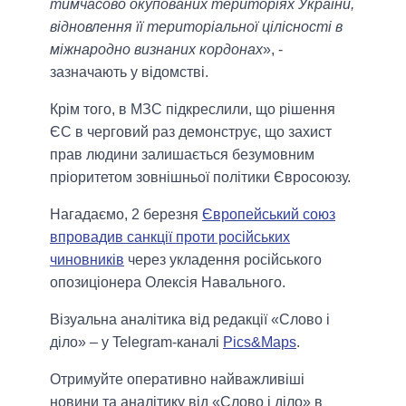
тимчасово окупованих територіях України,
відновлення її територіальної цілісності в
міжнародно визнаних кордонах
», -
зазначають у відомстві.
Крім того, в МЗС підкреслили, що рішення
ЄС в черговий раз демонструє, що захист
прав людини залишається безумовним
пріоритетом зовнішньої політики Євросоюзу.
Нагадаємо, 2 березня
Європейський союз
впровадив санкції проти російських
чиновників
через укладення російського
опозиціонера Олексія Навального.
Візуальна аналітика від редакції «Слово і
діло» – у Telegram-каналі
Pics&Maps
.
Отримуйте оперативно найважливіші
новини та аналітику від «Слово і діло» в