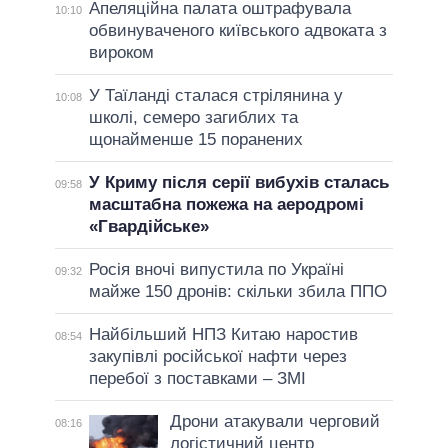
Апеляційна палата оштрафувала
10:10
обвинуваченого київського адвоката з
вироком
У Таїланді сталася стрілянина у
10:08
школі, семеро загиблих та
щонайменше 15 поранених
У Криму після серії вибухів сталась
09:58
масштабна пожежа на аеродромі
«Гвардійське»
Росія вночі випустила по Україні
09:32
майже 150 дронів: скільки збила ППО
Найбільший НПЗ Китаю наростив
08:54
закупівлі російської нафти через
перебої з поставками – ЗМІ
Дрони атакували черговий
08:16
логістичний центр