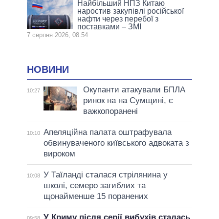
Найбільший НПЗ Китаю
наростив закупівлі російської
нафти через перебої з
поставками – ЗМІ
7 серпня 2026, 08:54
НОВИНИ
Окупанти атакували БПЛА
10:27
ринок на на Сумщині, є
важкопоранені
Апеляційна палата оштрафувала
10:10
обвинуваченого київського адвоката з
вироком
У Таїланді сталася стрілянина у
10:08
школі, семеро загиблих та
щонайменше 15 поранених
У Криму після серії вибухів сталась
09:58