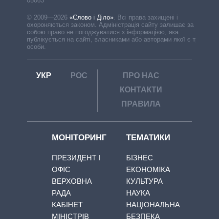
05063
© 2009—2026
«Слово і Діло»
.
Всі права захищені і
охороняються законом. Адміністрація сайту залишає за
собою право не погоджуватися з інформацією, яка
публікується на сайті, власниками або авторами якої є треті
особи.
УКР
РОС
ПРО НАС
КОНТАКТИ
ПРАВИЛА
МОНІТОРИНГ
ТЕМАТИКИ
ПРЕЗИДЕНТ І
БІЗНЕС
ОФІС
ЕКОНОМІКА
ВЕРХОВНА
КУЛЬТУРА
РАДА
НАУКА
КАБІНЕТ
НАЦІОНАЛЬНА
МІНІСТРІВ
БЕЗПЕКА