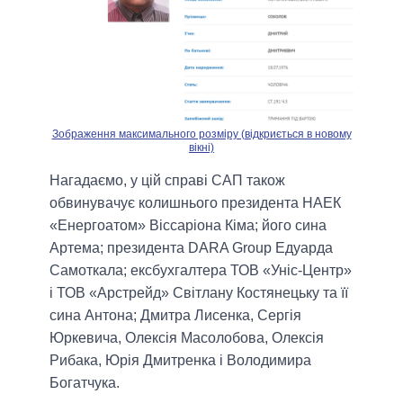
Зображення максимального розміру (відкриється в новому
вікні)
Нагадаємо, у цій справі САП також
обвинувачує колишнього президента НАЕК
«Енергоатом» Віссаріона Кіма; його сина
Артема; президента DARA Group Едуарда
Самоткала; ексбухгалтера ТОВ «Уніс-Центр»
і ТОВ «Арстрейд» Світлану Костянецьку та її
сина Антона; Дмитра Лисенка, Сергія
Юркевича, Олексія Масолобова, Олексія
Рибака, Юрія Дмитренка і Володимира
Богатчука.