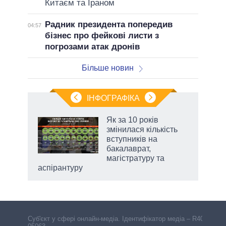
Китаєм та Іраном
Радник президента попередив
04:57
бізнес про фейкові листи з
погрозами атак дронів
Більше новин
ІНФОГРАФІКА
Як за 10 років
 за
змінилася кількість
асть
вступників на
бакалаврат,
магістратуру та
аспірантуру
Cуб'єкт у сфері онлайн-медіа. Ідентифікатор медіа – R40-