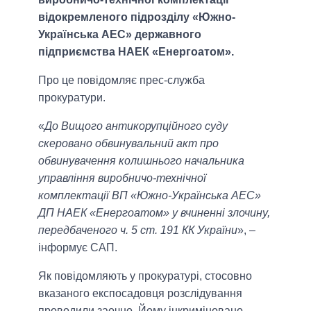
відокремленого підрозділу «Южно-
Українська АЕС» державного
підприємства НАЕК «Енергоатом».
Про це повідомляє прес-служба
прокуратури.
«
До Вищого антикорупційного суду
скеровано обвинувальний акт про
обвинувачення колишнього начальника
управління виробничо-технічної
комплектації ВП «Южно-Українська АЕС»
ДП НАЕК «Енергоатом» у вчиненні злочину,
передбаченого ч. 5 ст. 191 КК України
», –
інформує САП.
Як повідомляють у прокуратурі, стосовно
вказаного експосадовця розслідування
проводили заочно. Йому інкриміновано