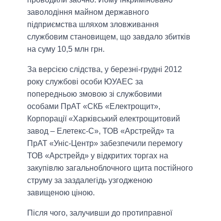
заволодіння майном державного
підприємства шляхом зловживання
службовим становищем, що завдало збитків
на суму 10,5 млн грн.
За версією слідства, у березні-грудні 2012
року службові особи ЮУАЕС за
попередньою змовою зі службовими
особами ПрАТ «СКБ «Електрощит»,
Корпорації «Харківський електрощитовий
завод – Елетекс-С», ТОВ «Арстрейд» та
ПрАТ «Уніс-Центр» забезпечили перемогу
ТОВ «Арстрейд» у відкритих торгах на
закупівлю загальноблочного щита постійного
струму за заздалегідь узгодженою
завищеною ціною.
Після чого, залучивши до протиправної