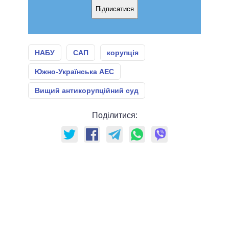
Підписатися
НАБУ
САП
корупція
Южно-Українська АЕС
Вищий антикорупційний суд
Поділитися: