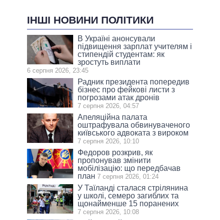
ІНШІ НОВИНИ ПОЛІТИКИ
В Україні анонсували
підвищення зарплат учителям і
стипендій студентам: як
зростуть виплати
6 серпня 2026, 23:45
Радник президента попередив
бізнес про фейкові листи з
погрозами атак дронів
7 серпня 2026, 04:57
Апеляційна палата
оштрафувала обвинуваченого
київського адвоката з вироком
7 серпня 2026, 10:10
Федоров розкрив, як
пропонував змінити
мобілізацію: що передбачав
план
7 серпня 2026, 01:24
У Таїланді сталася стрілянина
у школі, семеро загиблих та
щонайменше 15 поранених
7 серпня 2026, 10:08