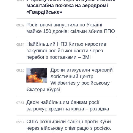
масштабна пожежа на аеродромі
«Гвардійське»
Росія вночі випустила по Україні
09:32
майже 150 дронів: скільки збила ППО
Найбільший НПЗ Китаю наростив
08:54
закупівлі російської нафти через
перебої з поставками – ЗМІ
Дрони атакували черговий
08:16
логістичний центр
Wildberries у російському
Єкатеринбурзі
Двом найбільшим банкам росії
07:51
загрожує кредитна криза – розвідка
США розширили санкції проти Куби
05:17
через військову співпрацю з росією,