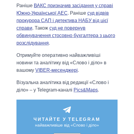
Раніше
ВАКС призначив засідання у справі
Южно-Української АЕС
. Раніше
суд відвів
прокурора САП і детектива НАБУ від цієї
справи
. Також
суд не повернув
обвинувачення стосовно бухгалтера з цього
розслідування
.
Отримуйте оперативно найважливіші
новини та аналітику від «Слово і діло» в
вашому
VIBER-месенджері
.
Візуальна аналітика від редакції «Слово і
діло» – у Telegram-каналі
Pics&Maps
.
ЧИТАЙТЕ У TELEGRAM
найважливіше від «Слово і діло»