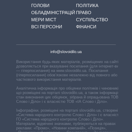
ГОЛОВИ
ПОЛІТИКА
ОБЛАДМІНІСТРАЦІЙ
ПРАВО
МЕРИ МІСТ
СУСПІЛЬСТВО
ВСІ ПЕРСОНИ
ФІНАНСИ
info@slovoidilo.ua
Використання будь-яких матеріалів, розміщених на сайті,
дозволяється при вказуванні посилання (для інтернет-видань
— гіперпосилання) на www.slovoidilo.ua. Посилання
(гіперпосилання) обов’язкове незалежно від повного або
часткового використання матеріалів.
Аналітична інформація про обіцянки політиків і чиновників,
що розміщені на порталі slovoidilo.ua, а також інформація про
стан виконання цих обіцянок, зібрана й опрацьована ТОВ «ІА
Слово і Діло» і є власністю ТОВ «ІА Слово і Діло».
Інфографіки, розміщені на порталі slovoidilo.ua, створені ГО
«Система народного контролю Слово і Діло» і є власністю
ГО «Система народного контролю Слово і Діло».
Матеріали, відмічені значками, публікуються на правах
реклами: «Промо», «Новини компаній», «Позиція»,