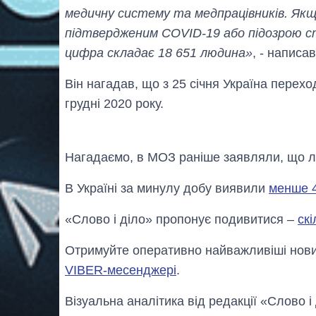
медичну систему та медпрацівників. Якщо
підтвердженим COVID-19 або підозрою ст
цифра складає 18 651 людина»
, - написа
Він нагадав, що з 25 січня Україна перехо
грудні 2020 року.
Нагадаємо, в МОЗ раніше заявляли, що 
В Україні за минулу добу виявили
менше 4
«Слово і діло» пропонує подивитися –
скі
Отримуйте оперативно найважливіші новин
VIBER-месенджері
.
Візуальна аналітика від редакції «Слово і