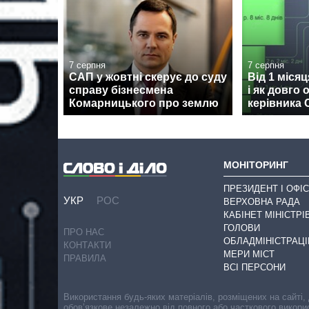
7 серпня
7 серпня
САП у жовтні скерує до суду
Від 1 місяц
справу бізнесмена
і як довго
Комарницького про землю
керівника 
МОНІТОРИНГ
ПРЕЗИДЕНТ І ОФІС
УКР
РОС
ВЕРХОВНА РАДА
КАБІНЕТ МІНІСТРІ
ГОЛОВИ
ПРО НАС
ОБЛАДМІНІСТРАЦІ
КОНТАКТИ
МЕРИ МІСТ
ПРАВИЛА
ВСІ ПЕРСОНИ
Використання будь-яких матеріалів, розміщених на сайті,
обов’язкове незалежно від повного або часткового викори