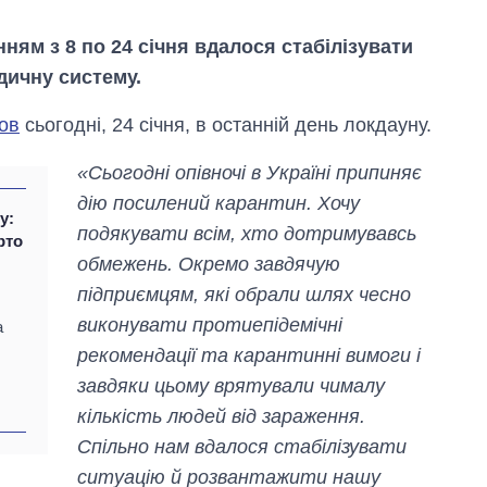
ям з 8 по 24 січня вдалося стабілізувати
дичну систему.
ов
сьогодні, 24 січня, в останній день локдауну.
«Сьогодні опівночі в Україні припиняє
дію посилений карантин. Хочу
у:
подякувати всім, хто дотримувавсь
рто
обмежень. Окремо завдячую
підприємцям, які обрали шлях чесно
виконувати протиепідемічні
а
рекомендації та карантинні вимоги і
Скільки картоплі
завдяки цьому врятували чималу
вирощували в
Україні до і під час
кількість людей від зараження.
великої війни
Спільно нам вдалося стабілізувати
ситуацію й розвантажити нашу