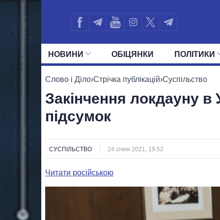
НОВИНИ
ОБIЦЯНКИ
ПОЛIТИКИ
УСІ ПОЛІТИКИ
ПРЕЗИДЕНТ І ОФ
Слово і Діло
›
Стрічка публікацій
›
Суспільство
Закінчення локдауну в 
підсумок
СУСПІЛЬСТВО
24 січня 2021, 19:52
Читати російською