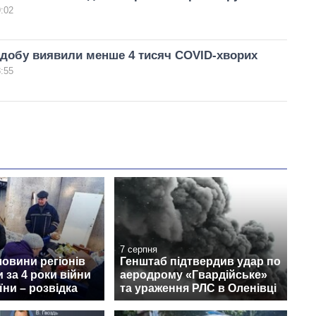
9:02
а добу виявили менше 4 тисяч COVID-хворих
8:55
7 серпня
овини регіонів
Генштаб підтвердив удар по
 за 4 роки війни
аеродрому «Гвардійське»
їни – розвідка
та ураження РЛС в Оленівці