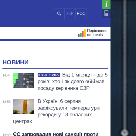
УКР
РОС
Порівняння
політиків
ЦІЙ
МЕРИ МІСТ
ВСІ ПЕРСОНИ
НОВИНИ
Від 1 місяця – до 5
ІНФОГРАФІКА
14:44
років: хто і як довго обіймав
посаду керівника СЗР
В Україні 6 серпня
13:58
зафіксували температурні
рекорди у 13 обласних
центрах
ЄС запровадив нові санкції проти
13:49