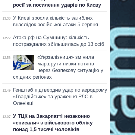
росії за посилення ударів по Києву
У Києві зросла кількість загиблих
13:33
внаслідок російської атаки 5 серпня
Атака рф на Сумщину: кількість
13:22
постраждалих збільшилась до 13 осіб
«Укрзалізниця» змінила
12:58
маршрути низки потягів
через безпекову ситуацію у
східних регіонах
Генштаб підтвердив удар по аеродрому
12:49
«Гвардійське» та ураження РЛС в
Оленівці
У ТЦК на Закарпатті незаконно
12:07
«списали» з військового обліку
понад 1,5 тисячі чоловіків