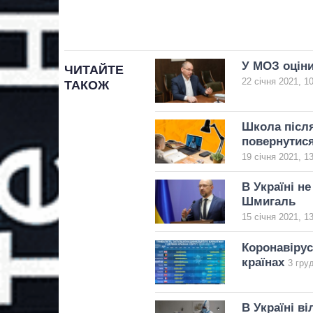
У МОЗ оціни
ЧИТАЙТЕ
22 січня 2021, 1
ТАКОЖ
Школа після
повернутис
19 січня 2021, 1
В Україні н
Шмигаль
15 січня 2021, 1
Коронавірус 
країнах
3 гру
В Україні в