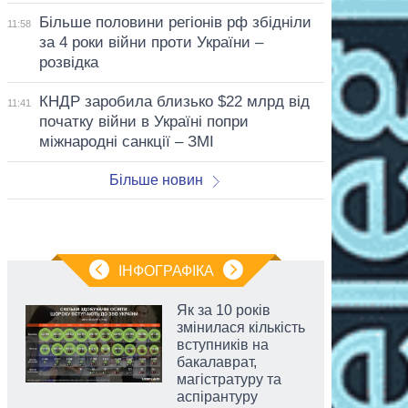
Більше половини регіонів рф збідніли
11:58
за 4 роки війни проти України –
розвідка
КНДР заробила близько $22 млрд від
11:41
початку війни в Україні попри
міжнародні санкції – ЗМІ
Більше новин
ІНФОГРАФІКА
Як за 10 років
змінилася кількість
вступників на
бакалаврат,
магістратуру та
аспірантуру