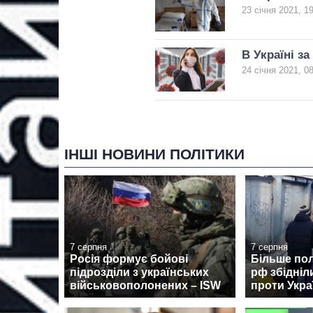
23 січня 2021, 1
В Україні з
24 січня 2021, 0
ІНШІ НОВИНИ ПОЛІТИКИ
7 серпня
7 серпня
Росія формує бойові
Більше пол
підрозділи з українських
рф збідніли
військовополонених – ISW
проти Укра