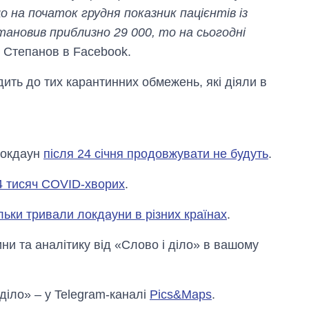
 на початок грудня показник пацієнтів із
ановив приблизно 29 000, то на сьогодні
в Степанов в Facebook.
дить до тих карантинних обмежень, які діяли в
локдаун
після 24 січня продовжувати не будуть
.
 тисяч COVID-хворих
.
льки тривали локдауни в різних країнах
.
и та аналітику від «Слово і діло» в вашому
 діло» – у Telegram-каналі
Pics&Maps
.