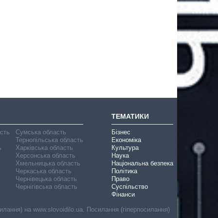
ТЕМАТИКИ
асть
Сумська область
Бізнес
Тернопільська область
Економіка
ь
Харківська область
Культура
Херсонська область
Наука
Хмельницька область
Національна безпека
Черкаська область
Політика
Чернівецька область
Право
Чернігівська область
Суспільство
Фінанси
лання) на www.slovoidilo.ua. Посилання (гіперпосилання)