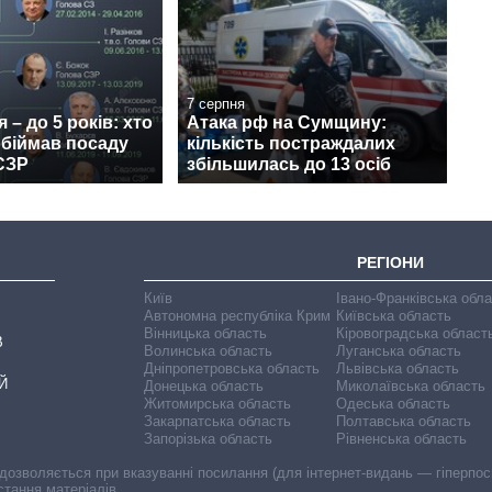
7 серпня
я – до 5 років: хто
Атака рф на Сумщину:
 обіймав посаду
кількість постраждалих
СЗР
збільшилась до 13 осіб
РЕГІОНИ
Київ
Івано-Франківська обл
Автономна республіка Крим
Київська область
Вінницька область
Кіровоградська област
В
Волинська область
Луганська область
Дніпропетровська область
Львівська область
Й
Донецька область
Миколаївська область
Житомирська область
Одеська область
Закарпатська область
Полтавська область
Запорізька область
Рівненська область
 дозволяється при вказуванні посилання (для інтернет-видань — гіперпоси
стання матеріалів.