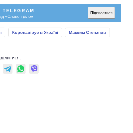
У TELEGRAM
Підписатися
ід «Слово і діло»
н
Коронавірус в Україні
Максим Степанов
ділитися: