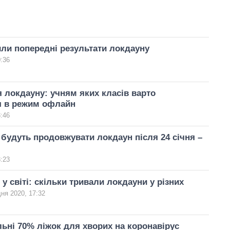
ли попередні результати локдауну
0:36
 локдауну: учням яких класів варто
я в режим офлайн
3:46
е будуть продовжувати локдаун після 24 січня –
3:23
у світі: скільки тривали локдауни у різних
дня 2020, 17:32
ільні 70% ліжок для хворих на коронавірус