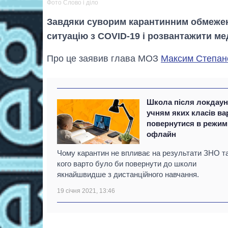
Фото Слово і діло
Завдяки суворим карантинним обмеженн
ситуацію з COVID-19 і розвантажити ме
Про це заявив глава МОЗ
Максим Степан
Школа після локдаун
учням яких класів ва
повернутися в режим
офлайн
Чому карантин не впливає на результати ЗНО т
кого варто було би повернути до школи
якнайшвидше з дистанційного навчання.
19 січня 2021, 13:46