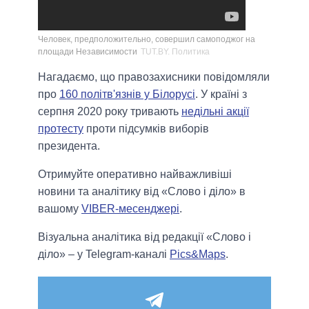
Человек, предположительно, совершил самоподжог на
площади Независимости
TUT.BY. Политика
Нагадаємо, що правозахисники повідомляли
про
160 політв'язнів у Білорусі
. У країні з
серпня 2020 року тривають
недільні акції
протесту
проти підсумків виборів
президента.
Отримуйте оперативно найважливіші
новини та аналітику від «Слово і діло» в
вашому
VIBER-месенджері
.
Візуальна аналітика від редакції «Слово і
діло» – у Telegram-каналі
Pics&Maps
.