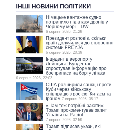
ІНШІ НОВИНИ ПОЛІТИКИ
Німецьке вантажне судно
потрапило під атаку дронів у
Чорному морі – DW
6 серпня 2026, 21:29
Президент розповів, скільки
країн долучилися до створення
системи FREYJA
6 серпня 2026, 20:39
Інцидент в аеропорту
Лейпцига: Бундестаг
спростував інформацію про
боєприпаси на борту літака
6 серпня 2026, 22:03
США розширили санкції проти
Куби через військову
співпрацю з росією, Китаєм та
Іраном
7 серпня 2026, 05:17
«Нам теж потрібні ракети»:
Трамп прокоментував запит
України на Patriot
7 серпня 2026, 02:59
Трамп підписав укази, які