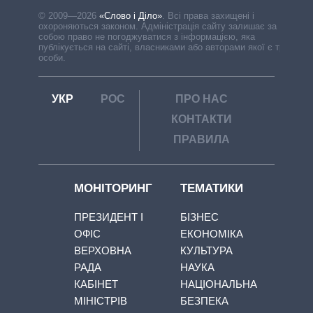
© 2009—2026
«Слово і Діло»
.
Всі права захищені і
охороняються законом. Адміністрація сайту залишає за
собою право не погоджуватися з інформацією, яка
публікується на сайті, власниками або авторами якої є треті
особи.
УКР
РОС
ПРО НАС
КОНТАКТИ
ПРАВИЛА
МОНІТОРИНГ
ТЕМАТИКИ
ПРЕЗИДЕНТ І
БІЗНЕС
ОФІС
ЕКОНОМІКА
ВЕРХОВНА
КУЛЬТУРА
РАДА
НАУКА
КАБІНЕТ
НАЦІОНАЛЬНА
МІНІСТРІВ
БЕЗПЕКА