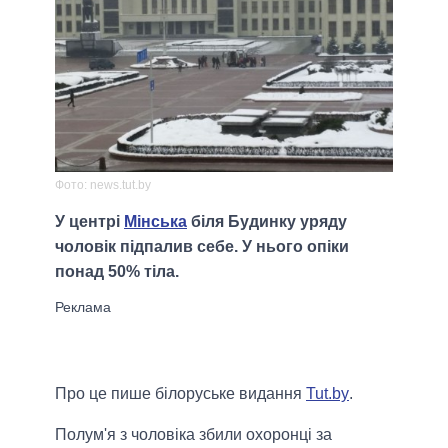
Фото: news.tut.by
У центрі
Мінська
біля Будинку уряду
чоловік підпалив себе. У нього опіки
понад 50% тіла.
Про це пише білоруське видання
Tut.by
.
Полум'я з чоловіка збили охоронці за