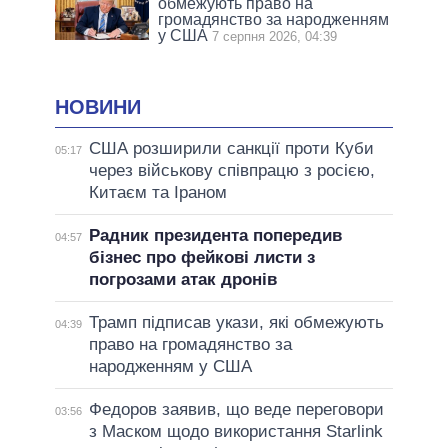
обмежують право на
громадянство за народженням
у США
7 серпня 2026, 04:39
НОВИНИ
США розширили санкції проти Куби
05:17
через військову співпрацю з росією,
Китаєм та Іраном
Радник президента попередив
04:57
бізнес про фейкові листи з
погрозами атак дронів
Трамп підписав укази, які обмежують
04:39
право на громадянство за
народженням у США
Федоров заявив, що веде переговори
03:56
з Маском щодо використання Starlink