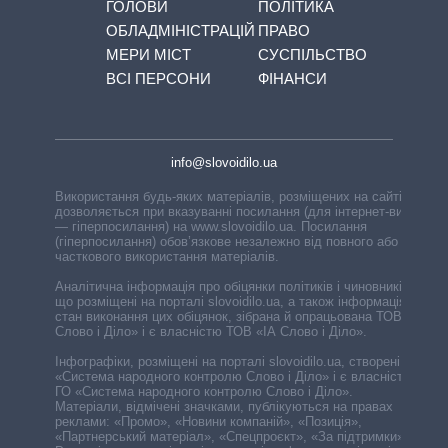
ГОЛОВИ
ПОЛІТИКА
ОБЛАДМІНІСТРАЦІЙ
ПРАВО
МЕРИ МІСТ
СУСПІЛЬСТВО
ВСІ ПЕРСОНИ
ФІНАНСИ
info@slovoidilo.ua
Використання будь-яких матеріалів, розміщених на сайті,
дозволяється при вказуванні посилання (для інтернет-видань
— гіперпосилання) на www.slovoidilo.ua. Посилання
(гіперпосилання) обов’язкове незалежно від повного або
часткового використання матеріалів.
Аналітична інформація про обіцянки політиків і чиновників,
що розміщені на порталі slovoidilo.ua, а також інформація про
стан виконання цих обіцянок, зібрана й опрацьована ТОВ «ІА
Слово і Діло» і є власністю ТОВ «ІА Слово і Діло».
Інфографіки, розміщені на порталі slovoidilo.ua, створені ГО
«Система народного контролю Слово і Діло» і є власністю
ГО «Система народного контролю Слово і Діло».
Матеріали, відмічені значками, публікуються на правах
реклами: «Промо», «Новини компаній», «Позиція»,
«Партнерський матеріал», «Спецпроєкт», «За підтримки».