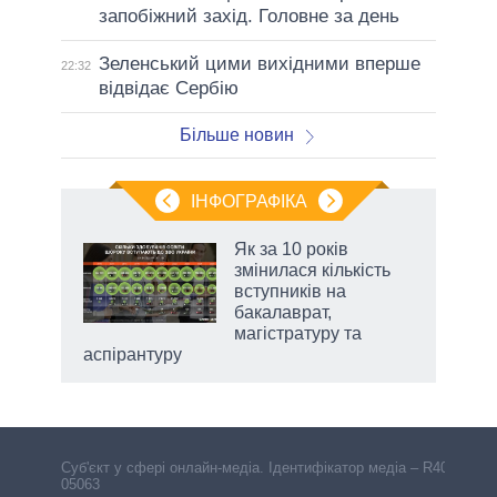
запобіжний захід. Головне за день
Зеленський цими вихідними вперше
22:32
відвідає Сербію
Більше новин
ІНФОГРАФІКА
Як за 10 років
раїні
змінилася кількість
ої
вступників на
бакалаврат,
магістратуру та
аспірантуру
Cуб'єкт у сфері онлайн-медіа. Ідентифікатор медіа – R40-
05063