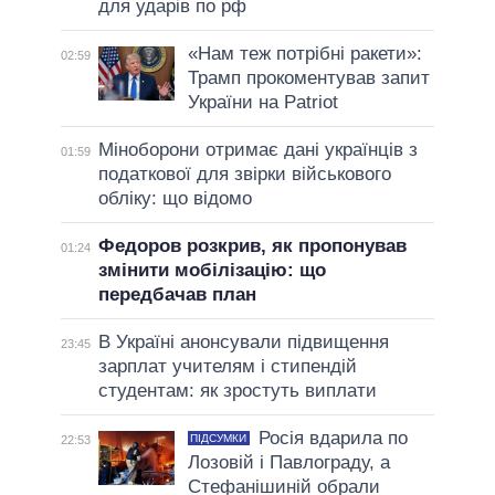
для ударів по рф
«Нам теж потрібні ракети»:
02:59
Трамп прокоментував запит
України на Patriot
Міноборони отримає дані українців з
01:59
податкової для звірки військового
обліку: що відомо
Федоров розкрив, як пропонував
01:24
змінити мобілізацію: що
передбачав план
В Україні анонсували підвищення
23:45
зарплат учителям і стипендій
студентам: як зростуть виплати
Росія вдарила по
ПІДСУМКИ
22:53
Лозовій і Павлограду, а
Стефанішиній обрали