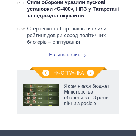
Сили оборони уразили пускові
13:11
установки «С-400», НПЗ у Татарстані
та підрозділ окупантів
Стерненко та Портников очолили
12:52
рейтинг довіри серед політичних
блогерів – опитування
Більше новин
ІНФОГРАФІКА
 як
Як змінився бюджет
и за
Міністерства
оборони за 13 років
2027-
війни з росією