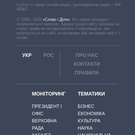
Cуб'єкт у сфері онлайн-медіа. Ідентифікатор медіа – R40-
05063
© 2009—2026
«Слово і Діло»
.
Всі права захищені і
охороняються законом. Адміністрація сайту залишає за
собою право не погоджуватися з інформацією, яка
публікується на сайті, власниками або авторами якої є треті
особи.
УКР
РОС
ПРО НАС
КОНТАКТИ
ПРАВИЛА
МОНІТОРИНГ
ТЕМАТИКИ
ПРЕЗИДЕНТ І
БІЗНЕС
ОФІС
ЕКОНОМІКА
ВЕРХОВНА
КУЛЬТУРА
РАДА
НАУКА