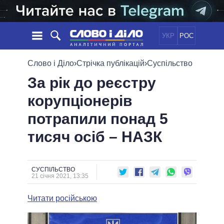
УКР
РОС
НОВИНИ
Слово і Діло
›
Стрічка публікацій
›
Суспільство
За рік до реєстру
ОБIЦЯНКИ
СТРІЧКА
ПОЛІТИКА
корупціонерів
ПОДІЇ
ЕКОНОМІКА
ПОЛIТИКИ
потрапили понад 5
СТАТТІ
СУСПІЛЬСТВО
ІНФОГРАФІКА
ДУМКИ
СВІТ
УСІ ПОЛІТИКИ
тисяч осіб – НАЗК
ОГЛЯДИ
ПРЕЗИДЕНТ І ОФІС
ВІДЕО
ДАЙДЖЕСТИ
ВЕРХОВНА РАДА
СУСПІЛЬСТВО
ПІДТРИМАТИ
КАБІНЕТ МІНІСТРІВ
21 січня 2021, 13:35
ГОЛОВИ ОБЛАДМІНІСТРАЦІЙ
ПОРІВНЯННЯ ПОЛІТИКІВ
Читати російською
МЕРИ МІСТ
ВСІ ПЕРСОНИ