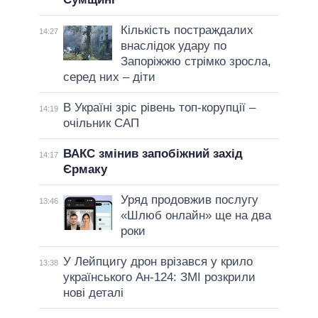
Кількість постраждалих
14:27
внаслідок удару по
Запоріжжю стрімко зросла,
серед них – діти
В Україні зріс рівень топ-корупції –
14:19
очільник САП
ВАКС змінив запобіжний захід
14:17
Єрмаку
Уряд продовжив послугу
13:46
«Шлюб онлайн» ще на два
роки
У Лейпцигу дрон врізався у крило
13:38
українського Ан-124: ЗМІ розкрили
нові деталі