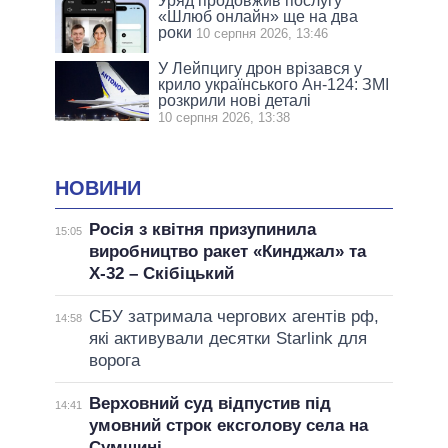
Уряд продовжив послугу
«Шлюб онлайн» ще на два
роки
10 серпня 2026, 13:46
У Лейпцигу дрон врізався у
крило українського Ан-124: ЗМІ
розкрили нові деталі
10 серпня 2026, 13:38
НОВИНИ
Росія з квітня призупинила
15:05
виробництво ракет «Кинджал» та
Х-32 – Скібіцький
СБУ затримала чергових агентів рф,
14:58
які активували десятки Starlink для
ворога
Верховний суд відпустив під
14:41
умовний строк ексголову села на
Сумщині