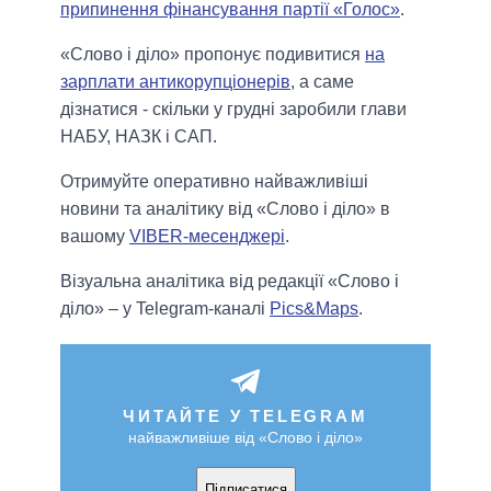
припинення фінансування партії «Голос»
.
«Слово і діло» пропонує подивитися
на
зарплати антикорупціонерів
, а саме
дізнатися - скільки у грудні заробили глави
НАБУ, НАЗК і САП.
Отримуйте оперативно найважливіші
новини та аналітику від «Слово і діло» в
вашому
VIBER-месенджері
.
Візуальна аналітика від редакції «Слово і
діло» – у Telegram-каналі
Pics&Maps
.
ЧИТАЙТЕ У TELEGRAM
найважливіше від «Слово і діло»
Підписатися