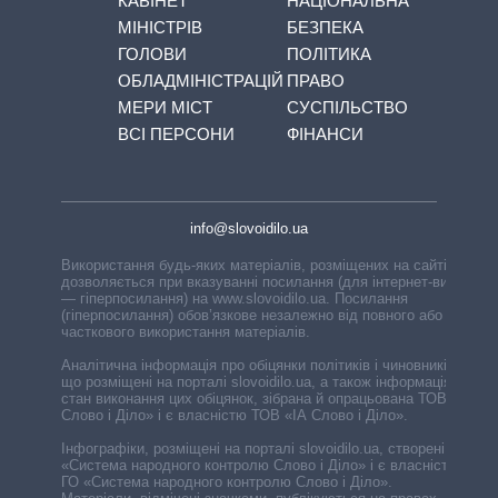
КАБІНЕТ
НАЦІОНАЛЬНА
МІНІСТРІВ
БЕЗПЕКА
ГОЛОВИ
ПОЛІТИКА
ОБЛАДМІНІСТРАЦІЙ
ПРАВО
МЕРИ МІСТ
СУСПІЛЬСТВО
ВСІ ПЕРСОНИ
ФІНАНСИ
info@slovoidilo.ua
Використання будь-яких матеріалів, розміщених на сайті,
дозволяється при вказуванні посилання (для інтернет-видань
— гіперпосилання) на www.slovoidilo.ua. Посилання
(гіперпосилання) обов’язкове незалежно від повного або
часткового використання матеріалів.
Аналітична інформація про обіцянки політиків і чиновників,
що розміщені на порталі slovoidilo.ua, а також інформація про
стан виконання цих обіцянок, зібрана й опрацьована ТОВ «ІА
Слово і Діло» і є власністю ТОВ «ІА Слово і Діло».
Інфографіки, розміщені на порталі slovoidilo.ua, створені ГО
«Система народного контролю Слово і Діло» і є власністю
ГО «Система народного контролю Слово і Діло».