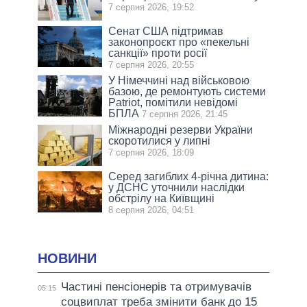
7 серпня 2026, 19:52
Сенат США підтримав
законопроєкт про «пекельні
санкції» проти росії
7 серпня 2026, 20:55
У Німеччині над військовою
базою, де ремонтують системи
Patriot, помітили невідомі
БПЛА
7 серпня 2026, 21:45
Міжнародні резерви України
скоротилися у липні
7 серпня 2026, 18:09
Серед загиблих 4-річна дитина:
у ДСНС уточнили наслідки
обстрілу на Київщині
8 серпня 2026, 04:51
НОВИНИ
Частині пенсіонерів та отримувачів
05:15
соцвиплат треба змінити банк до 15