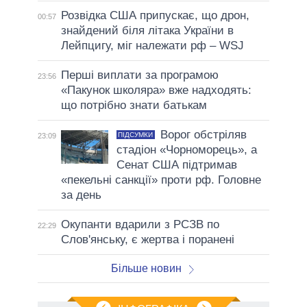
Розвідка США припускає, що дрон,
00:57
знайдений біля літака України в
Лейпцигу, міг належати рф – WSJ
Перші виплати за програмою
23:56
«Пакунок школяра» вже надходять:
що потрібно знати батькам
Ворог обстріляв
ПІДСУМКИ
23:09
стадіон «Чорноморець», а
Сенат США підтримав
«пекельні санкції» проти рф. Головне
за день
Окупанти вдарили з РСЗВ по
22:29
Слов'янську, є жертва і поранені
Більше новин