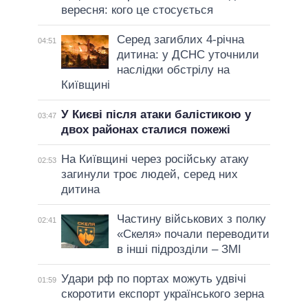
вересня: кого це стосується
Серед загиблих 4-річна
04:51
дитина: у ДСНС уточнили
наслідки обстрілу на
Київщині
У Києві після атаки балістикою у
03:47
двох районах сталися пожежі
На Київщині через російську атаку
02:53
загинули троє людей, серед них
дитина
Частину військових з полку
02:41
«Скеля» почали переводити
в інші підрозділи – ЗМІ
Удари рф по портах можуть удвічі
01:59
скоротити експорт українського зерна