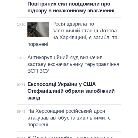
Повітряних сил повідомили про
підозру в незаконному збагаченні
Росія вдарила по
10:10
залізничній станції Лозова
на Харківщині, є загиблі та
поранені
Антикорупційний суд визначив
10:02
заставу ексначальнику теруправління
ВСП ЗСУ
Експосолці України у США
09:51
Стефанішиній обрали запобіжний
захід
На Херсонщині російський дрон
09:49
атакував автобус із цивільними, є
поранені
В Одесі автомобіль провалився під