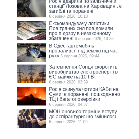
Росія вдарила по залізничній
станції Лозова на Харківщині, є
загиблі та поранені
6 серпня 2026, 10:10
Екскомандувачу логістики
Повітряних сил повідомили
про підозру в незаконному
збагаченні
6 серпня 2026, 10:35
В Одесі автомобіль
провалився під землю під час
руху
6 серпня 2026, 09:44
Затемнення Сонця скоротить
виробництво електроенергії в
ЄС майже на 10 ГВт
6 серпня 2026, 03:59
Росія скинула чотири КАБи на
Суми: є поранені, пошкоджено
ТЦ і багатоповерхівки
6 серпня 2026, 04:37
МОН оновило терміни вступу
до аспірантури: що змінилось
6 серпня 2026, 11:09