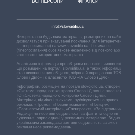
ВСІ ПЕРСОНИ
ФІНАНСИ
info@slovoidilo.ua
Використання будь-яких матеріалів, розміщених на сайті,
дозволяється при вказуванні посилання (для інтернет-видань
— гіперпосилання) на www.slovoidilo.ua. Посилання
(гіперпосилання) обов’язкове незалежно від повного або
часткового використання матеріалів.
Аналітична інформація про обіцянки політиків і чиновників,
що розміщені на порталі slovoidilo.ua, а також інформація про
стан виконання цих обіцянок, зібрана й опрацьована ТОВ «ІА
Слово і Діло» і є власністю ТОВ «ІА Слово і Діло».
Інфографіки, розміщені на порталі slovoidilo.ua, створені ГО
«Система народного контролю Слово і Діло» і є власністю
ГО «Система народного контролю Слово і Діло».
Матеріали, відмічені значками, публікуються на правах
реклами: «Промо», «Новини компаній», «Позиція»,
«Партнерський матеріал», «Спецпроєкт», «За підтримки».
Редакція не несе відповідальності за факти та оціночні
судження, оприлюднені у рекламних матеріалах. Згідно з
українським законодавством відповідальність за зміст
реклами несе рекламодавець.