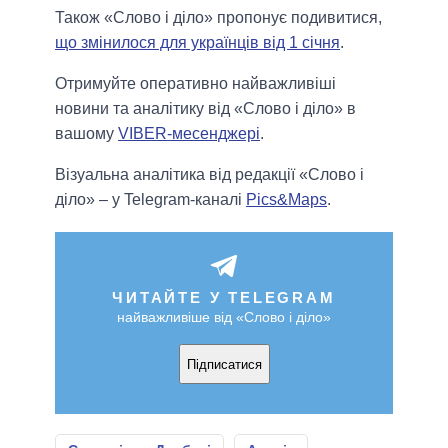
Також «Слово і діло» пропонує подивитися,
що змінилося для українців від 1 січня
.
Отримуйте оперативно найважливіші
новини та аналітику від «Слово і діло» в
вашому
VIBER-месенджері
.
Візуальна аналітика від редакції «Слово і
діло» – у Telegram-каналі
Pics&Maps
.
ЧИТАЙТЕ У TELEGRAM
найважливіше від «Слово і діло»
Підписатися