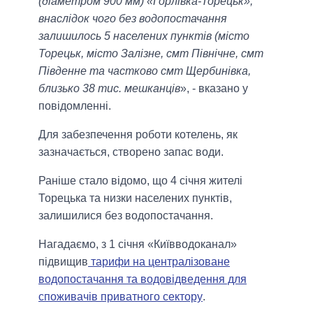
(діаметром 900 мм) «Горлівка-Торецьк»,
внаслідок чого без водопостачання
залишилось 5 населених пунктів (місто
Торецьк, місто Залізне, смт Північне, смт
Південне та частково смт Щербинівка,
близько 38 тис. мешканців
», - вказано у
повідомленні.
Для забезпечення роботи котелень, як
зазначається, створено запас води.
Раніше стало відомо, що 4 січня жителі
Торецька та низки населених пунктів,
залишилися без водопостачання.
Нагадаємо, з 1 січня «Київводоканал»
підвищив
тарифи на централізоване
водопостачання та водовідведення для
споживачів приватного сектору
.