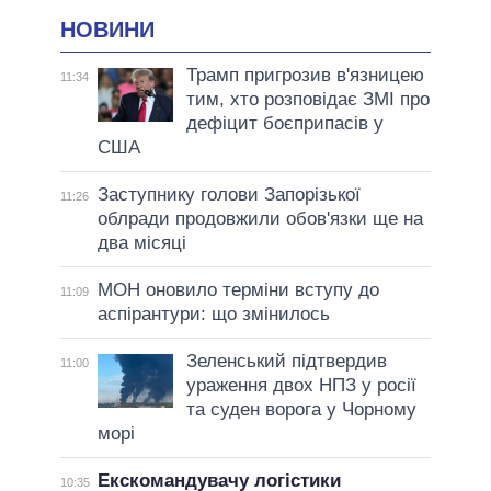
НОВИНИ
Трамп пригрозив в'язницею
11:34
тим, хто розповідає ЗМІ про
дефіцит боєприпасів у
США
Заступнику голови Запорізької
11:26
облради продовжили обов'язки ще на
два місяці
МОН оновило терміни вступу до
11:09
аспірантури: що змінилось
Зеленський підтвердив
11:00
ураження двох НПЗ у росії
та суден ворога у Чорному
морі
Екскомандувачу логістики
10:35