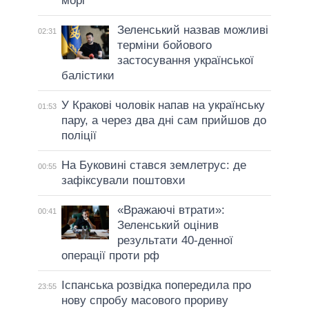
морі
Зеленський назвав можливі
02:31
терміни бойового
застосування української
балістики
У Кракові чоловік напав на українську
01:53
пару, а через два дні сам прийшов до
поліції
На Буковині стався землетрус: де
00:55
зафіксували поштовхи
«Вражаючі втрати»:
00:41
Зеленський оцінив
результати 40-денної
операції проти рф
Іспанська розвідка попередила про
23:55
нову спробу масового прориву