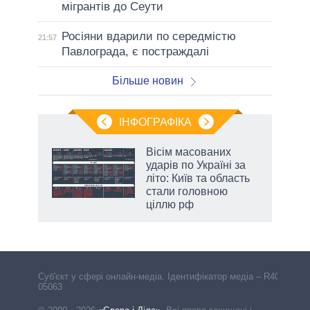
мігрантів до Сеути
Росіяни вдарили по середмістю
21:57
Павлограда, є постраждалі
Більше новин
ІНФОГРАФІКА
Вісім масованих
ть
ударів по Україні за
літо: Київ та область
стали головною
ціллю рф
Cуб'єкт у сфері онлайн-медіа. Ідентифікатор медіа – R40-
05063