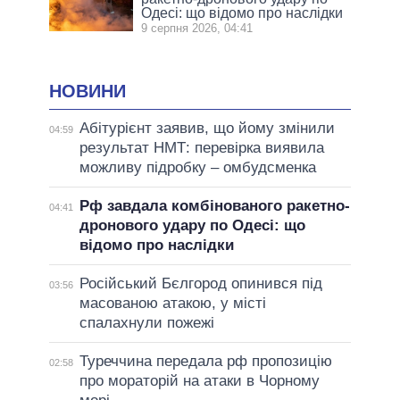
Одесі: що відомо про наслідки
9 серпня 2026, 04:41
НОВИНИ
Абітурієнт заявив, що йому змінили
04:59
результат НМТ: перевірка виявила
можливу підробку – омбудсменка
Рф завдала комбінованого ракетно-
04:41
дронового удару по Одесі: що
відомо про наслідки
Російський Бєлгород опинився під
03:56
масованою атакою, у місті
спалахнули пожежі
Туреччина передала рф пропозицію
02:58
про мораторій на атаки в Чорному