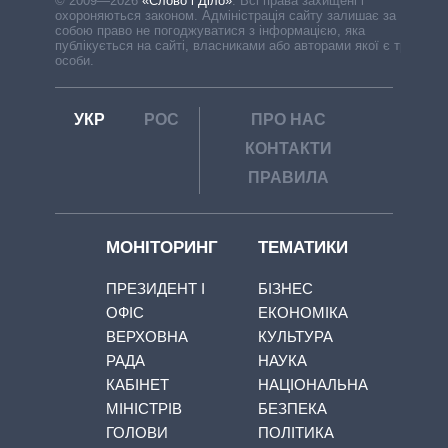
© 2009—2026
«Слово і Діло»
.
Всі права захищені і
охороняються законом. Адміністрація сайту залишає за
собою право не погоджуватися з інформацією, яка
публікується на сайті, власниками або авторами якої є треті
особи.
УКР
РОС
ПРО НАС
КОНТАКТИ
ПРАВИЛА
МОНІТОРИНГ
ТЕМАТИКИ
ПРЕЗИДЕНТ І
БІЗНЕС
ОФІС
ЕКОНОМІКА
ВЕРХОВНА
КУЛЬТУРА
РАДА
НАУКА
КАБІНЕТ
НАЦІОНАЛЬНА
МІНІСТРІВ
БЕЗПЕКА
ГОЛОВИ
ПОЛІТИКА