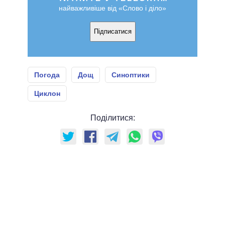
найважливіше від «Слово і діло»
Підписатися
Погода
Дощ
Синоптики
Циклон
Поділитися: