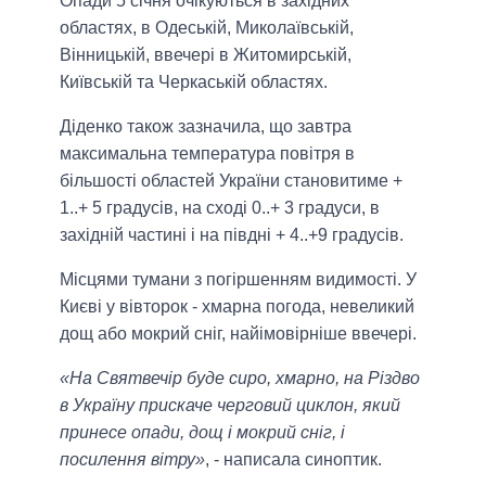
Опади 5 січня очікуються в західних
областях, в Одеській, Миколаївській,
Вінницькій, ввечері в Житомирській,
Київській та Черкаській областях.
Діденко також зазначила, що завтра
максимальна температура повітря в
більшості областей України становитиме +
1..+ 5 градусів, на сході 0..+ 3 градуси, в
західній частині і на півдні + 4..+9 градусів.
Місцями тумани з погіршенням видимості. У
Києві у вівторок - хмарна погода, невеликий
дощ або мокрий сніг, найімовірніше ввечері.
«На Святвечір буде сиро, хмарно, на Різдво
в Україну прискаче черговий циклон, який
принесе опади, дощ і мокрий сніг, і
посилення вітру»
, - написала синоптик.