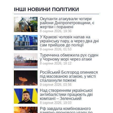
ІНШІ НОВИНИ ПОЛІТИКИ
Окупанти атакували чотири
райони Дніпропетровщини, є
жертви і поранені
8 серпня 2026, 19:36
У Кракові чоловік напав на
українську пару, а через два дні
сам прийшов до поліції
9 серпня 2026, 01:53
Туреччина обмежила рух суден
у Чорному морі через атаки
8 серпня 2026, 18:12
Російський Бєлгород опинився
під масованою атакою, у місті
спалахнули пожежі
9 серпня 2026, 03:56
Над створенням української
антибалістики працюють дві
компанії – Зеленський
8 серпня 2026, 19:03
Рф завдала комбінованого
ракетно-дронового удару по