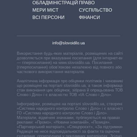
ОБЛАДМІНІСТРАЦІЙ
ПРАВО
МЕРИ МІСТ
СУСПІЛЬСТВО
ВСІ ПЕРСОНИ
ФІНАНСИ
info@slovoidilo.ua
Використання будь-яких матеріалів, розміщених на сайті,
дозволяється при вказуванні посилання (для інтернет-видань
— гіперпосилання) на www.slovoidilo.ua. Посилання
(гіперпосилання) обов’язкове незалежно від повного або
часткового використання матеріалів.
Аналітична інформація про обіцянки політиків і чиновників,
що розміщені на порталі slovoidilo.ua, а також інформація про
стан виконання цих обіцянок, зібрана й опрацьована ТОВ «ІА
Слово і Діло» і є власністю ТОВ «ІА Слово і Діло».
Інфографіки, розміщені на порталі slovoidilo.ua, створені ГО
«Система народного контролю Слово і Діло» і є власністю
ГО «Система народного контролю Слово і Діло».
Матеріали, відмічені значками, публікуються на правах
реклами: «Промо», «Новини компаній», «Позиція»,
«Партнерський матеріал», «Спецпроєкт», «За підтримки».
Редакція не несе відповідальності за факти та оціночні
судження, оприлюднені у рекламних матеріалах. Згідно з