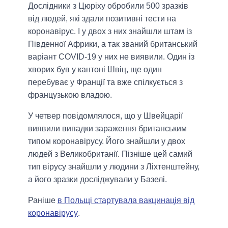
Дослідники з Цюріху обробили 500 зразків
від людей, які здали позитивні тести на
коронавірус. І у двох з них знайшли штам із
Південної Африки, а так званий британський
варіант COVID-19 у них не виявили. Один із
хворих був у кантоні Швіц, ще один
перебуває у Франції та вже спілкується з
французькою владою.
У четвер повідомлялося, що у Швейцарії
виявили випадки зараження британським
типом коронавірусу. Його знайшли у двох
людей з Великобританії. Пізніше цей самий
тип вірусу знайшли у людини з Ліхтенштейну,
а його зразки досліджували у Базелі.
Раніше
в Польщі стартувала вакцинація від
коронавірусу
.