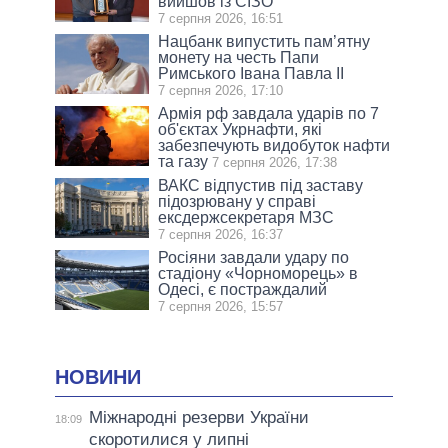
вийшов із СІЗО
7 серпня 2026, 16:51
Нацбанк випустить пам’ятну
монету на честь Папи
Римського Івана Павла II
7 серпня 2026, 17:10
Армія рф завдала ударів по 7
об'єктах Укрнафти, які
забезпечують видобуток нафти
та газу
7 серпня 2026, 17:38
ВАКС відпустив під заставу
підозрювану у справі
ексдержсекретаря МЗС
7 серпня 2026, 16:37
Росіяни завдали удару по
стадіону «Чорноморець» в
Одесі, є постраждалий
7 серпня 2026, 15:57
НОВИНИ
Міжнародні резерви України
18:09
скоротилися у липні