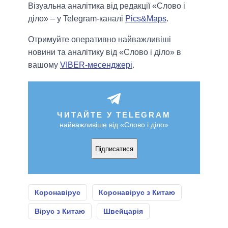
Візуальна аналітика від редакції «Слово і
діло» – у Telegram-каналі
Pics&Maps
.
Отримуйте оперативно найважливіші
новини та аналітику від «Слово і діло» в
вашому
VIBER-месенджері
.
ЧИТАЙТЕ У TELEGRAM
найважливіше від «Слово і діло»
Підписатися
Коронавірус
Коронавірус з Китаю
Вірус з Китаю
Швейцарія