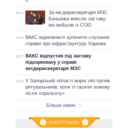
II
За ексдержсекретаря МЗС
16:51
Банькова внесли заставу,
він вийшов із СІЗО
ВАКС відмовився зупинити слухання
16:44
справи про інфраструктуру Харкова
ВАКС відпустив під заставу
16:37
підозрювану у справі
ексдержсекретаря МЗС
У Запорізькій області ворог обстріляв
16:33
рятувальників, коли ті гасили пожежу
після «прильоту»
Більше новин
ІНФОГРАФІКА