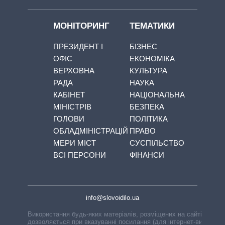
МОНІТОРИНГ
ТЕМАТИКИ
ПРЕЗИДЕНТ І
БІЗНЕС
ОФІС
ЕКОНОМІКА
ВЕРХОВНА
КУЛЬТУРА
РАДА
НАУКА
КАБІНЕТ
НАЦІОНАЛЬНА
МІНІСТРІВ
БЕЗПЕКА
ГОЛОВИ
ПОЛІТИКА
ОБЛАДМІНІСТРАЦІЙ
ПРАВО
МЕРИ МІСТ
СУСПІЛЬСТВО
ВСІ ПЕРСОНИ
ФІНАНСИ
info@slovoidilo.ua
Використання будь-яких матеріалів, розміщених на сайті,
дозволяється при вказуванні посилання (для інтернет-видань