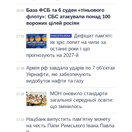
База ФСБ та 6 суден «тіньового
18:05
флоту»: СБС атакували понад 100
ворожих цілей росіян
Дефіцит пам’яті:
ІНФОГРАФІКА
17:52
як зріс попит на чипи за
останні роки і що
прогнозують на 2027-й
Армія рф завдала ударів по 7 об'єктах
17:38
Укрнафти, які забезпечують
видобуток нафти та газу
МОН оновило стандарти
17:29
загальної середньої освіти:
що змінилось
Нацбанк випустить пам’ятну монету
17:10
на честь Папи Римського Івана Павла