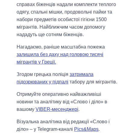
справах біженців надали комплекти теплого
одягу, спальні мішки, продовольчі пайки та
набори предметів особистої гігієни 1500
мігрантів. Найближчим часом допомогу
нададуть ще сотням біженців.
Нагадаємо, раніше масштабна пожежа
залишила без даху над головою тисячі
мігрантів у Греції.
Згодом грецька поліція
затримала
підозрюваних у підпалі
табору для мігрантів.
Отримуйте оперативно найважливіші
новини та аналітику від «Слово і діло» в
вашому
VIBER-месенджері
.
Візуальна аналітика від редакції «Слово і
діло» – у Telegram-каналі
Pics&Maps
.