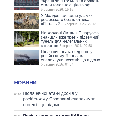
Україні за літо: Київ та область
стали головною ціллю рф
5 серпня 2026, 19:15
У Молдові виявили уламки
російського безпілотника
«Герань-2»
5 серпня 2026, 22:18
На кордоні Литви з Білоруссю
знайшли вже третій підземний
тунель для нелегальних
мігрантів
6 серпня 2026, 00:58
Після нічної атаки дронів у
російському Ярославлі
спалахнули пожежі: що відомо
6 серпня 2026, 04:57
НОВИНИ
Після нічної атаки дронів у
04:57
російському Ярославлі спалахнули
пожежі: що відомо
Росія скинула чотири КАБи на