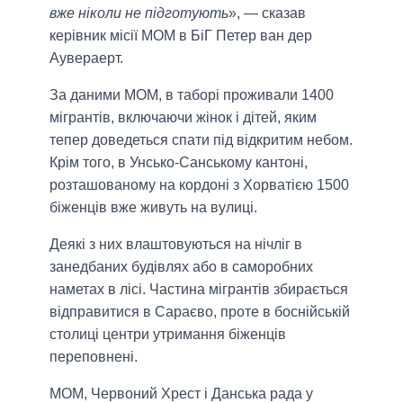
вже ніколи не підготують
», — сказав
керівник місії МОМ в БіГ Петер ван дер
Аувераерт.
За даними МОМ, в таборі проживали 1400
мігрантів, включаючи жінок і дітей, яким
тепер доведеться спати під відкритим небом.
Крім того, в Унсько-Санському кантоні,
розташованому на кордоні з Хорватією 1500
біженців вже живуть на вулиці.
Деякі з них влаштовуються на нічліг в
занедбаних будівлях або в саморобних
наметах в лісі. Частина мігрантів збирається
відправитися в Сараєво, проте в боснійській
столиці центри утримання біженців
переповнені.
МОМ, Червоний Хрест і Данська рада у