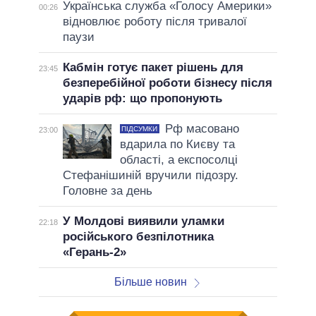
Українська служба «Голосу Америки»
00:26
відновлює роботу після тривалої
паузи
Кабмін готує пакет рішень для
23:45
безперебійної роботи бізнесу після
ударів рф: що пропонують
Рф масовано
ПІДСУМКИ
23:00
вдарила по Києву та
області, а експосолці
Стефанішиній вручили підозру.
Головне за день
У Молдові виявили уламки
22:18
російського безпілотника
«Герань-2»
Більше новин