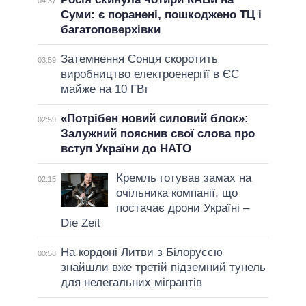
04:37
Суми: є поранені, пошкоджено ТЦ і
багатоповерхівки
Затемнення Сонця скоротить
03:59
виробництво електроенергії в ЄС
майже на 10 ГВт
«Потрібен новий силовий блок»:
02:59
Залужний пояснив свої слова про
вступ України до НАТО
Кремль готував замах на
02:15
очільника компанії, що
постачає дрони Україні –
Die Zeit
На кордоні Литви з Білоруссю
00:58
знайшли вже третій підземний тунель
для нелегальних мігрантів