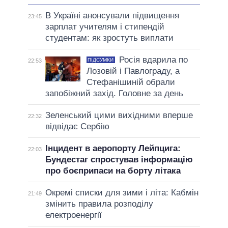
В Україні анонсували підвищення
23:45
зарплат учителям і стипендій
студентам: як зростуть виплати
Росія вдарила по
ПІДСУМКИ
22:53
Лозовій і Павлограду, а
Стефанішиній обрали
запобіжний захід. Головне за день
Зеленський цими вихідними вперше
22:32
відвідає Сербію
Інцидент в аеропорту Лейпцига:
22:03
Бундестаг спростував інформацію
про боєприпаси на борту літака
Окремі списки для зими і літа: Кабмін
21:49
змінить правила розподілу
електроенергії