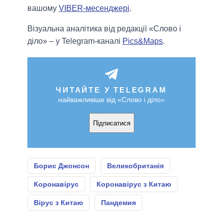
вашому
VIBER-месенджері
.
Візуальна аналітика від редакції «Слово і
діло» – у Telegram-каналі
Pics&Maps
.
ЧИТАЙТЕ У TELEGRAM
найважливіше від «Слово і діло»
Підписатися
Борис Джонсон
Великобританія
Коронавірус
Коронавірус з Китаю
Вірус з Китаю
Пандемия