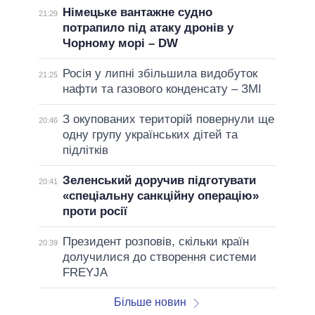
Німецьке вантажне судно
21:29
потрапило під атаку дронів у
Чорному морі – DW
Росія у липні збільшила видобуток
21:25
нафти та газового конденсату – ЗМІ
З окупованих територій повернули ще
20:46
одну групу українських дітей та
підлітків
Зеленський доручив підготувати
20:41
«спеціальну санкційну операцію»
проти росії
Президент розповів, скільки країн
20:39
долучилися до створення системи
FREYJA
Більше новин