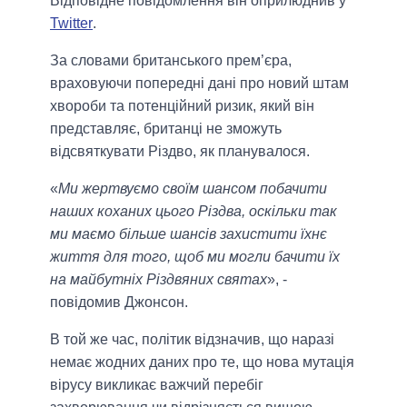
Відповідне повідомлення він оприлюднив у
Twitter
.
За словами британського прем’єра,
враховуючи попередні дані про новий штам
хвороби та потенційний ризик, який він
представляє, британці не зможуть
відсвяткувати Різдво, як планувалося.
«
Ми жертвуємо своїм шансом побачити
наших коханих цього Різдва, оскільки так
ми маємо більше шансів захистити їхнє
життя для того, щоб ми могли бачити їх
на майбутніх Різдвяних святах
», -
повідомив Джонсон.
В той же час, політик відзначив, що наразі
немає жодних даних про те, що нова мутація
вірусу викликає важчий перебіг