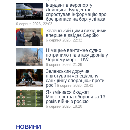
Інцидент в аеропорту
Лейпцига: Бундестаг
спростував інформацію про
боєприпаси на борту літака
6 серпня 2026, 22:03
Зеленський цими вихідними
вперше відвідає Сербію
6 серпня 2026, 22:32
Німецьке вантажне судно
потрапило під атаку дронів у
Чорному морі – DW
6 серпня 2026, 21:29
Зеленський доручив
підготувати «спеціальну
санкційну операцію» проти
росії
6 серпня 2026, 20:41
Як змінився бюджет
Міністерства оборони за 13
років війни з росією
6 серпня 2026, 18:20
НОВИНИ