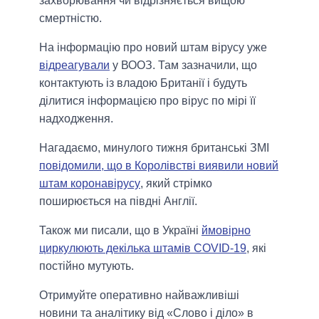
захворювання чи відрізняється вищою
смертністю.
На інформацію про новий штам вірусу уже
відреагували
у ВООЗ. Там зазначили, що
контактують із владою Британії і будуть
ділитися інформацією про вірус по мірі її
надходження.
Нагадаємо, минулого тижня британські ЗМІ
повідомили, що в Королівстві виявили новий
штам коронавірусу
, який стрімко
поширюється на півдні Англії.
Також ми писали, що в Україні
ймовірно
циркулюють декілька штамів COVID-19
, які
постійно мутують.
Отримуйте оперативно найважливіші
новини та аналітику від «Слово і діло» в