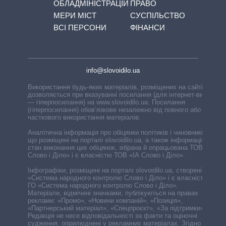
ОБЛАДМІНІСТРАЦІЙ
ПРАВО
МЕРИ МІСТ
СУСПІЛЬСТВО
ВСІ ПЕРСОНИ
ФІНАНСИ
info@slovoidilo.ua
Використання будь-яких матеріалів, розміщених на сайті,
дозволяється при вказуванні посилання (для інтернет-видань
— гіперпосилання) на www.slovoidilo.ua. Посилання
(гіперпосилання) обов’язкове незалежно від повного або
часткового використання матеріалів.
Аналітична інформація про обіцянки політиків і чиновників,
що розміщені на порталі slovoidilo.ua, а також інформація про
стан виконання цих обіцянок, зібрана й опрацьована ТОВ «ІА
Слово і Діло» і є власністю ТОВ «ІА Слово і Діло».
Інфографіки, розміщені на порталі slovoidilo.ua, створені ГО
«Система народного контролю Слово і Діло» і є власністю
ГО «Система народного контролю Слово і Діло».
Матеріали, відмічені значками, публікуються на правах
реклами: «Промо», «Новини компаній», «Позиція»,
«Партнерський матеріал», «Спецпроєкт», «За підтримки».
Редакція не несе відповідальності за факти та оціночні
судження, оприлюднені у рекламних матеріалах. Згідно з