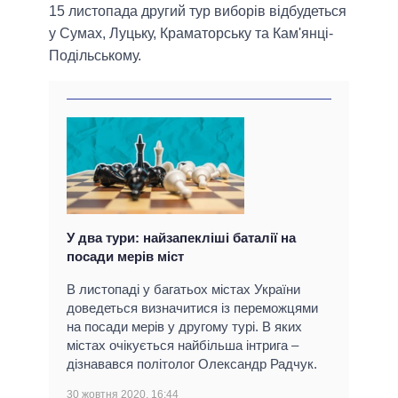
15 листопада другий тур виборів відбудеться
у Сумах, Луцьку, Краматорську та Кам'янці-
Подільському.
У два тури: найзапекліші баталії на
посади мерів міст
В листопаді у багатьох містах України
доведеться визначитися із переможцями
на посади мерів у другому турі. В яких
містах очікується найбільша інтрига –
дізнавався політолог Олександр Радчук.
30 жовтня 2020, 16:44