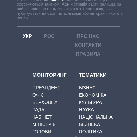
охороняються законом. Адміністрація сайту залишає за
собою право не погоджуватися з інформацією, яка
публікується на сайті, власниками або авторами якої є треті
особи.
УКР
РОС
ПРО НАС
КОНТАКТИ
ПРАВИЛА
МОНІТОРИНГ
ТЕМАТИКИ
ПРЕЗИДЕНТ І
БІЗНЕС
ОФІС
ЕКОНОМІКА
ВЕРХОВНА
КУЛЬТУРА
РАДА
НАУКА
КАБІНЕТ
НАЦІОНАЛЬНА
МІНІСТРІВ
БЕЗПЕКА
ГОЛОВИ
ПОЛІТИКА