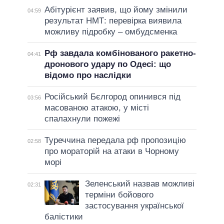
Абітурієнт заявив, що йому змінили
04:59
результат НМТ: перевірка виявила
можливу підробку – омбудсменка
Рф завдала комбінованого ракетно-
04:41
дронового удару по Одесі: що
відомо про наслідки
Російський Бєлгород опинився під
03:56
масованою атакою, у місті
спалахнули пожежі
Туреччина передала рф пропозицію
02:58
про мораторій на атаки в Чорному
морі
Зеленський назвав можливі
02:31
терміни бойового
застосування української
балістики