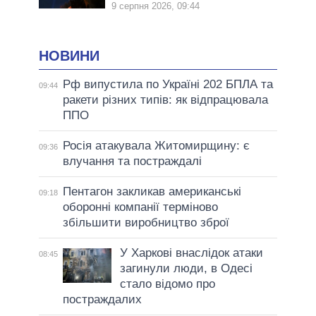
9 серпня 2026, 09:44
НОВИНИ
Рф випустила по Україні 202 БПЛА та
09:44
ракети різних типів: як відпрацювала
ППО
Росія атакувала Житомирщину: є
09:36
влучання та постраждалі
Пентагон закликав американські
09:18
оборонні компанії терміново
збільшити виробництво зброї
У Харкові внаслідок атаки
08:45
загинули люди, в Одесі
стало відомо про
постраждалих