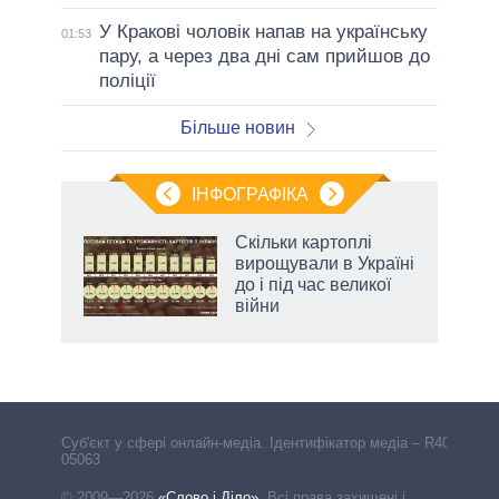
У Кракові чоловік напав на українську
01:53
пару, а через два дні сам прийшов до
поліції
Більше новин
ІНФОГРАФІКА
жет
Скільки картоплі
вирощували в Україні
ків
до і під час великої
війни
Cуб'єкт у сфері онлайн-медіа. Ідентифікатор медіа – R40-
05063
© 2009—2026
«Слово і Діло»
.
Всі права захищені і