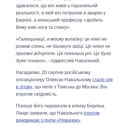
здавалося, що він живе у паралельній
реальності, в якій він потрапив в аварію у
Берліні, а японський професор «зробить
йому нові ноги та спину».
«
Галюцинації, в моєму випадку, це ніякі не
рожеві слони, не балакучі зайці. Це ніяке не
приємні відчуття. Це пекельна річ. Це було
дуже погано
», - підкреслив Навальний.
Нагадаємо, 20 серпня російському
опозиціонеру Олексію Навальному
стало зле
в літаку
, що летів з Томська до Москви. Він
втратив свідомість.
Пізніше його перевезли в клініку Берліна.
Лікарі заявили, що Навального
отруїли
речовиною з групи «Новачок»
.