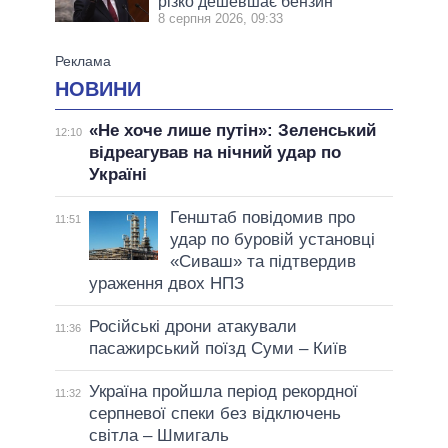
різко дешевшає бензин
8 серпня 2026, 09:33
НОВИНИ
«Не хоче лише путін»: Зеленський
12:10
відреагував на нічний удар по
Україні
Генштаб повідомив про
11:51
удар по буровій установці
«Сиваш» та підтвердив
ураження двох НПЗ
Російські дрони атакували
11:36
пасажирський поїзд Суми – Київ
Україна пройшла період рекордної
11:32
серпневої спеки без відключень
світла – Шмигаль