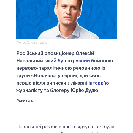
Фото: Слово і діло
Російський опозиціонер Олексій
Навальний, який
був отруєний
бойовою
нервово-паралітичною речовиною із
групи «Новачок» у серпні, дав своє
перше після виписки з лікарні
інтерв’ю
журналісту та блогеру Юрію Дудю.
Навальний розповів про ті відчуття, які були