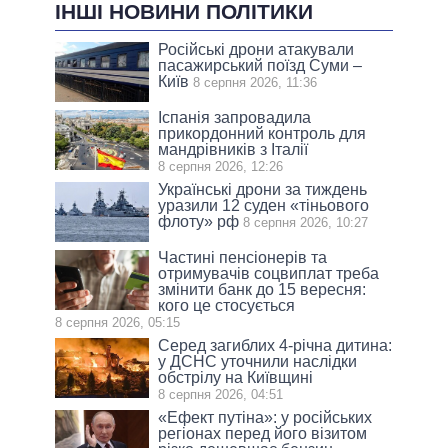
ІНШІ НОВИНИ ПОЛІТИКИ
Російські дрони атакували
пасажирський поїзд Суми –
Київ
8 серпня 2026, 11:36
Іспанія запровадила
прикордонний контроль для
мандрівників з Італії
8 серпня 2026, 12:26
Українські дрони за тиждень
уразили 12 суден «тіньового
флоту» рф
8 серпня 2026, 10:27
Частині пенсіонерів та
отримувачів соцвиплат треба
змінити банк до 15 вересня:
кого це стосується
8 серпня 2026, 05:15
Серед загиблих 4-річна дитина:
у ДСНС уточнили наслідки
обстрілу на Київщині
8 серпня 2026, 04:51
«Ефект путіна»: у російських
регіонах перед його візитом