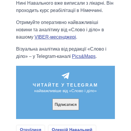
Нині Навального вже виписали з лікарні. Він
проходить курс реабілітації в Німеччині.
Отримуйте оперативно найважливіші
новини та аналітику від «Слово і діло» в
вашому
VIBER-месенджері
.
Візуальна аналітика від редакції «Слово і
діло» – у Telegram-каналі
Pics&Maps
.
ЧИТАЙТЕ У TELEGRAM
найважливіше від «Слово і діло»
Підписатися
Отруїлися
Олексій Навальний