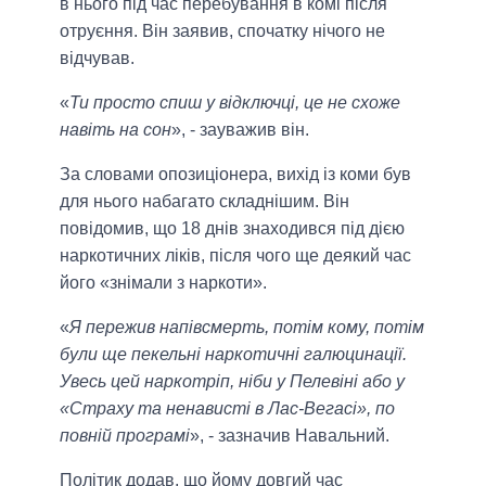
в нього під час перебування в комі після
отруєння. Він заявив, спочатку нічого не
відчував.
«
Ти просто спиш у відключці, це не схоже
навіть на сон
», - зауважив він.
За словами опозиціонера, вихід із коми був
для нього набагато складнішим. Він
повідомив, що 18 днів знаходився під дією
наркотичних ліків, після чого ще деякий час
його «знімали з наркоти».
«
Я пережив напівсмерть, потім кому, потім
були ще пекельні наркотичні галюцинації.
Увесь цей наркотріп, ніби у Пелевіні або у
«Страху та ненависті в Лас-Вегасі», по
повній програмі
», - зазначив Навальний.
Політик додав, що йому довгий час