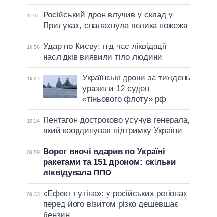
Російський дрон влучив у склад у
11:01
Прилуках, спалахнула велика пожежа
Удар по Києву: під час ліквідації
10:56
наслідків виявили тіло людини
Українські дрони за тиждень
10:27
уразили 12 суден
«тіньового флоту» рф
Пентагон достроково усунув генерала,
10:24
який координував підтримку України
Ворог вночі вдарив по Україні
09:59
ракетами та 151 дроном: скільки
ліквідувала ППО
«Ефект путіна»: у російських регіонах
09:33
перед його візитом різко дешевшає
бензин