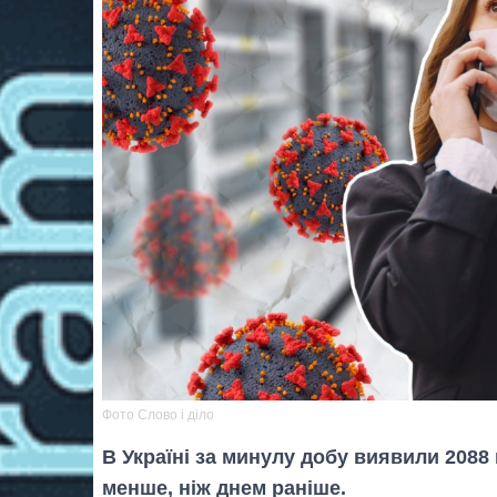
Фото Слово і діло
В Україні за минулу добу виявили 2088 
менше, ніж днем ​​раніше.