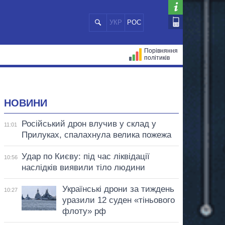
УКР
РОС
Порівняння
політиків
ЦІЙ
МЕРИ МІСТ
ВСІ ПЕРСОНИ
НОВИНИ
Російський дрон влучив у склад у
11:01
Прилуках, спалахнула велика пожежа
Удар по Києву: під час ліквідації
10:56
наслідків виявили тіло людини
Українські дрони за тиждень
10:27
уразили 12 суден «тіньового
флоту» рф