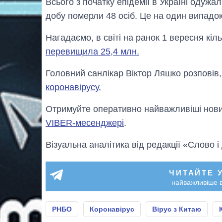
Всього з початку епідемії в Україні одужал
добу померли 48 осіб. Це на один випадо
Нагадаємо, в світі на ранок 1 вересня кі
перевищила 25,4 млн.
Головний санлікар Віктор Ляшко розповів,
коронавірусу.
Отримуйте оперативно найважливіші новин
VIBER-месенджері
.
Візуальна аналітика від редакції «Слово і
ЧИТАЙТЕ 
найважливіше в
РНБО
Коронавірус
Вірус з Китаю