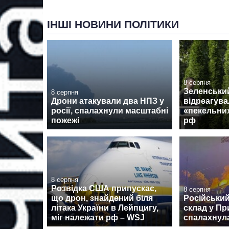
ІНШІ НОВИНИ ПОЛІТИКИ
8 серпня
Зеленський
8 серпня
Дрони атакували два НПЗ у
відреагува
росії, спалахнули масштабні
«пекельних
пожежі
рф
8 серпня
Розвідка США припускає,
8 серпня
що дрон, знайдений біля
Російський
літака України в Лейпцигу,
склад у Пр
міг належати рф – WSJ
спалахнул