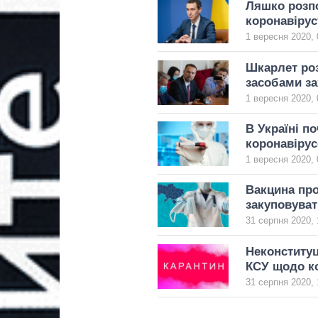
Ляшко розпо
коронавірус
1 вересня 2020, 
Шкарлет роз
засобами за
1 вересня 2020, 
В Україні п
коронавіру
1 вересня 2020, 
Вакцина про
закуповуват
31 серпня 2020, 
Неконституц
КСУ щодо к
31 серпня 2020, 