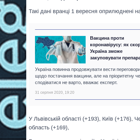
Такі дані вранці 1 вересня оприлюднені на
Вакцина проти
коронавірусу: як ско
Україна зможе
закуповувати препар
Україна повинна продовжувати вести переговор
щодо постачання вакцини, але на пріоритетну ч
сподіватися не варто, вважає експерт.
31 серпня 2020, 19:20
У Львівській області (+193), Київ (+176), 
область (+169),