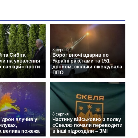
8 серпня
 та Сибіга
Ворог вночі вдарив по
ли на ухвалення
Україні ракетами та 151
 санкцій» проти
дроном: скільки ліквідувала
ППО
8 серпня
 дрон влучив у
Частину військових з полку
илуках,
«Скеля» почали переводити
а велика пожежа
в інші підрозділи – ЗМІ