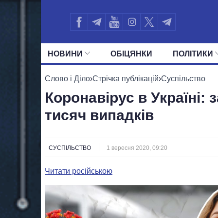
НОВИНИ
ОБIЦЯНКИ
ПОЛIТИКИ
УСІ ПОЛІТИКИ
ПРЕЗИДЕНТ І ОФ
Слово і Діло
›
Стрічка публікацій
›
Суспільство
Коронавірус в Україні: 
тисяч випадків
СУСПІЛЬСТВО
1 вересня 2020, 09:20
Читати російською