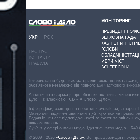
МОНІТОРИНГ
ПРЕЗИДЕНТ І ОФІС
УКР
РОС
ВЕРХОВНА РАДА
КАБІНЕТ МІНІСТРІ
ГОЛОВИ
ПРО НАС
ОБЛАДМІНІСТРАЦІ
КОНТАКТИ
МЕРИ МІСТ
ПРАВИЛА
ВСІ ПЕРСОНИ
Використання будь-яких матеріалів, розміщених на сайті,
обов’язкове незалежно від повного або часткового викори
Аналітична інформація про обіцянки політиків і чиновників
Діло» і є власністю ТОВ «ІА Слово і Діло».
Інфографіки, розміщені на порталі slovoidilo.ua, створен
Матеріали, відмічені значками, публікуються на правах р
Редакція не несе відповідальності за факти та оціночні 
рекламодавець.
Cуб'єкт у сфері онлайн-медіа. Ідентифікатор медіа – R40
© 2009—2026
«Слово і Діло»
.
Всі права захищені і охоро