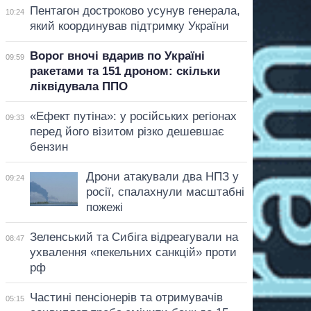
Пентагон достроково усунув генерала,
10:24
який координував підтримку України
Ворог вночі вдарив по Україні
09:59
ракетами та 151 дроном: скільки
ліквідувала ППО
«Ефект путіна»: у російських регіонах
09:33
перед його візитом різко дешевшає
бензин
Дрони атакували два НПЗ у
09:24
росії, спалахнули масштабні
пожежі
Зеленський та Сибіга відреагували на
08:47
ухвалення «пекельних санкцій» проти
рф
Частині пенсіонерів та отримувачів
05:15