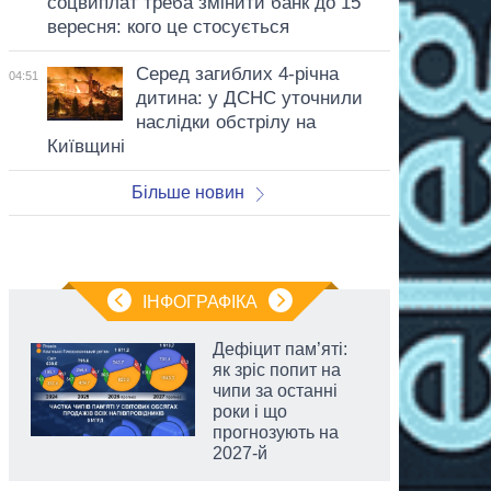
соцвиплат треба змінити банк до 15
вересня: кого це стосується
Серед загиблих 4-річна
04:51
дитина: у ДСНС уточнили
наслідки обстрілу на
Київщині
Більше новин
ІНФОГРАФІКА
Дефіцит пам’яті:
як зріс попит на
чипи за останні
роки і що
прогнозують на
2027-й