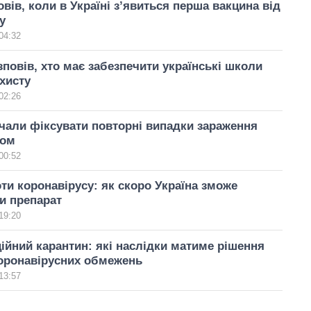
вів, коли в Україні з’явиться перша вакцина від
у
04:32
повів, хто має забезпечити українські школи
хисту
02:26
очали фіксувати повторні випадки зараження
сом
00:52
ти коронавірусу: як скоро Україна зможе
и препарат
19:20
ійний карантин: які наслідки матиме рішення
оронавірусних обмежень
13:57