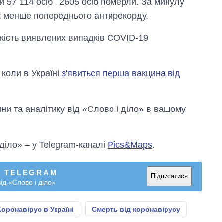
и 57 114 осіб і 2605 осіб померли. За минулу
к менше попереднього антирекорду.
лькість виявлених випадків COVID-19
 коли в Україні
з'явиться перша вакцина від
и та аналітику від «Слово і діло» в вашому
 діло» – у Telegram-каналі
Pics&Maps
.
У TELEGRAM
Підписатися
ід «Слово і діло»
Коронавірус в Україні
Смерть від коронавірусу