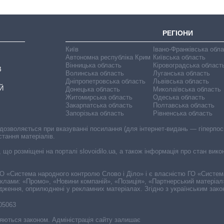
РЕГІОНИ
Київ
Івано-Франківська обл
Автономна республіка Крим
Київська область
Вінницька область
Кіровоградська област
В
Волинська область
Луганська область
Дніпропетровська область
Львівська область
Й
Донецька область
Миколаївська область
Житомирська область
Одеська область
Закарпатська область
Полтавська область
Запорізька область
Рівненська область
 дозволяється при вказуванні посилання (для інтернет-видань — гіперпоси
стання матеріалів.
, що розміщені на порталі slovoidilo.ua, а також інформація про стан вик
і ГО «Система народного контролю Слово і Діло» і є власністю ГО «Систе
еклами: «Промо», «Новини компаній», «Позиція», «Партнерський матеріал
судження, оприлюднені у рекламних матеріалах. Згідно з українським зак
-05063
няються законом. Адміністрація сайту залишає