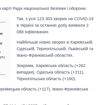
 карті Ради національної безпеки і оборони.
Так, з усіх 123 303 хворих на COVID-19
в Україні за останню добу виявили 2
088 інфікованих.
ро
Найбільше нових хворих в Харківській,
ат
Одеській, Тернопільській, Львівській та
и
Івано-Франківській областях.
ергу
Зокрема, Харківська область (+262
випадки), Одеська область (+211),
Скільки картоплі
Тернопільська область (+180).
вирощували в
Україні до і під час
великої війни
Чернівецька область (+117), Івано-Франківська