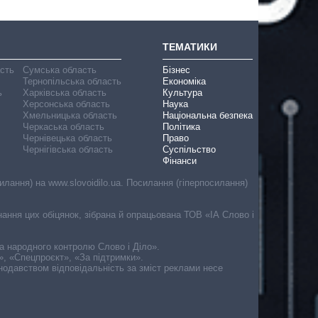
ТЕМАТИКИ
асть
Сумська область
Бізнес
Тернопільська область
Економіка
ь
Харківська область
Культура
Херсонська область
Наука
Хмельницька область
Національна безпека
Черкаська область
Політика
Чернівецька область
Право
Чернігівська область
Суспільство
Фінанси
лання) на www.slovoidilo.ua. Посилання (гіперпосилання)
онання цих обіцянок, зібрана й опрацьована ТОВ «ІА Слово і
ма народного контролю Слово і Діло».
», «Спецпроєкт», «За підтримки».
онодавством відповідальність за зміст реклами несе