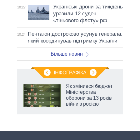
Українські дрони за тиждень
10:27
уразили 12 суден
«тіньового флоту» рф
Пентагон достроково усунув генерала,
10:24
який координував підтримку України
Більше новин
ІНФОГРАФІКА
Як змінився бюджет
 за
Міністерства
асть
оборони за 13 років
війни з росією