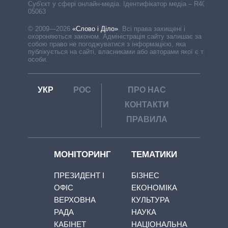
Cуб'єкт у сфері онлайн-медіа. Ідентифікатор медіа – R40-
05063
© 2009—2026
«Слово і Діло»
.
Всі права захищені і
охороняються законом. Адміністрація сайту залишає за
собою право не погоджуватися з інформацією, яка
публікується на сайті, власниками або авторами якої є треті
особи.
УКР
РОС
ПРО НАС
КОНТАКТИ
ПРАВИЛА
МОНІТОРИНГ
ТЕМАТИКИ
ПРЕЗИДЕНТ І
БІЗНЕС
ОФІС
ЕКОНОМІКА
ВЕРХОВНА
КУЛЬТУРА
РАДА
НАУКА
КАБІНЕТ
НАЦІОНАЛЬНА