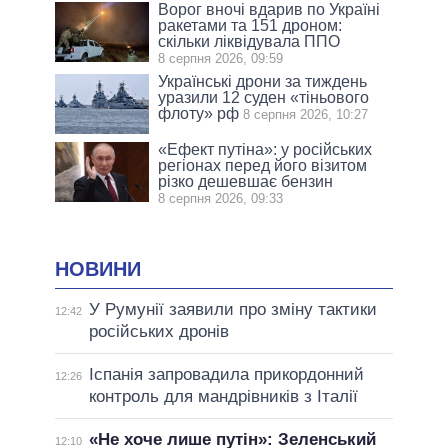
Ворог вночі вдарив по Україні
ракетами та 151 дроном:
скільки ліквідувала ППО
8 серпня 2026, 09:59
Українські дрони за тиждень
уразили 12 суден «тіньового
флоту» рф
8 серпня 2026, 10:27
«Ефект путіна»: у російських
регіонах перед його візитом
різко дешевшає бензин
8 серпня 2026, 09:33
НОВИНИ
У Румунії заявили про зміну тактики
12:42
російських дронів
Іспанія запровадила прикордонний
12:26
контроль для мандрівників з Італії
«Не хоче лише путін»: Зеленський
12:10