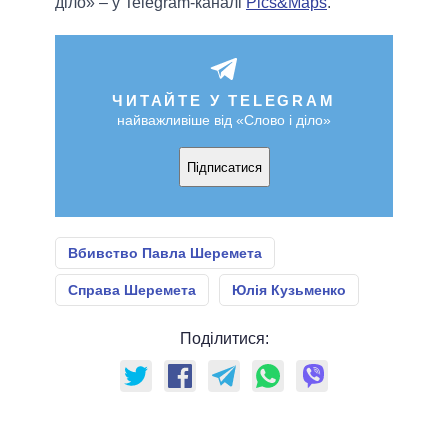
діло» – у Telegram-каналі
Pics&Maps
.
ЧИТАЙТЕ У TELEGRAM
найважливіше від «Слово і діло»
Підписатися
Вбивство Павла Шеремета
Справа Шеремета
Юлія Кузьменко
Поділитися: