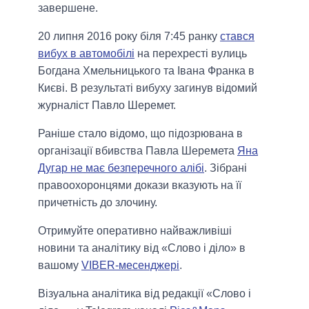
завершене.
20 липня 2016 року біля 7:45 ранку
стався
вибух в автомобілі
на перехресті вулиць
Богдана Хмельницького та Івана Франка в
Києві. В результаті вибуху загинув відомий
журналіст Павло Шеремет.
Раніше стало відомо, що підозрювана в
організації вбивства Павла Шеремета
Яна
Дугар не має безперечного алібі
. Зібрані
правоохоронцями докази вказують на її
причетність до злочину.
Отримуйте оперативно найважливіші
новини та аналітику від «Слово і діло» в
вашому
VIBER-месенджері
.
Візуальна аналітика від редакції «Слово і