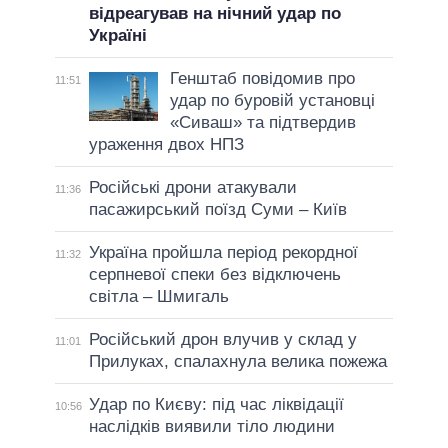
відреагував на нічний удар по
Україні
Генштаб повідомив про
11:51
удар по буровій установці
«Сиваш» та підтвердив
ураження двох НПЗ
Російські дрони атакували
11:36
пасажирський поїзд Суми – Київ
Україна пройшла період рекордної
11:32
серпневої спеки без відключень
світла – Шмигаль
Російський дрон влучив у склад у
11:01
Прилуках, спалахнула велика пожежа
Удар по Києву: під час ліквідації
10:56
наслідків виявили тіло людини