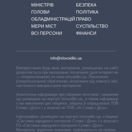
МІНІСТРІВ
БЕЗПЕКА
ГОЛОВИ
ПОЛІТИКА
ОБЛАДМІНІСТРАЦІЙ
ПРАВО
МЕРИ МІСТ
СУСПІЛЬСТВО
ВСІ ПЕРСОНИ
ФІНАНСИ
info@slovoidilo.ua
Використання будь-яких матеріалів, розміщених на сайті,
дозволяється при вказуванні посилання (для інтернет-видань
— гіперпосилання) на www.slovoidilo.ua. Посилання
(гіперпосилання) обов’язкове незалежно від повного або
часткового використання матеріалів.
Аналітична інформація про обіцянки політиків і чиновників,
що розміщені на порталі slovoidilo.ua, а також інформація про
стан виконання цих обіцянок, зібрана й опрацьована ТОВ «ІА
Слово і Діло» і є власністю ТОВ «ІА Слово і Діло».
Інфографіки, розміщені на порталі slovoidilo.ua, створені ГО
«Система народного контролю Слово і Діло» і є власністю
ГО «Система народного контролю Слово і Діло».
Матеріали, відмічені значками, публікуються на правах