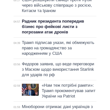
05:17
через військову співпрацю з росією,
Китаєм та Іраном
Радник президента попередив
04:57
бізнес про фейкові листи з
погрозами атак дронів
Трамп підписав укази, які обмежують
04:39
право на громадянство за
народженням у США
Федоров заявив, що веде переговори
03:56
з Маском щодо використання Starlink
для ударів по рф
«Нам теж потрібні ракети»:
02:59
Трамп прокоментував запит
України на Patriot
Міноборони отримає дані українців з
01:59