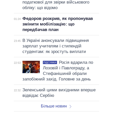
податкової для звірки військового
обліку: що відомо
Федоров розкрив, як пропонував
01:24
змінити мобілізацію: що
передбачав план
В Україні анонсували підвищення
23:45
зарплат учителям і стипендій
студентам: як зростуть виплати
Росія вдарила по
ПІДСУМКИ
22:53
Лозовій і Павлограду, а
Стефанішиній обрали
запобіжний захід. Головне за день
Зеленський цими вихідними вперше
22:32
відвідає Сербію
Більше новин