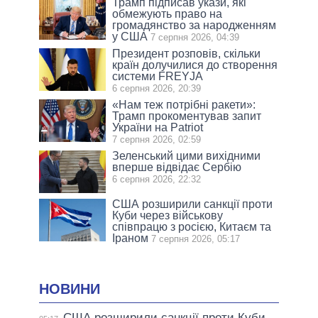
Трамп підписав укази, які
обмежують право на
громадянство за народженням
у США
7 серпня 2026, 04:39
Президент розповів, скільки
країн долучилися до створення
системи FREYJA
6 серпня 2026, 20:39
«Нам теж потрібні ракети»:
Трамп прокоментував запит
України на Patriot
7 серпня 2026, 02:59
Зеленський цими вихідними
вперше відвідає Сербію
6 серпня 2026, 22:32
США розширили санкції проти
Куби через військову
співпрацю з росією, Китаєм та
Іраном
7 серпня 2026, 05:17
НОВИНИ
США розширили санкції проти Куби