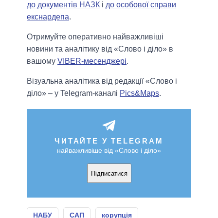
до документів НАЗК
і
до особової справи
екснардепа
.
Отримуйте оперативно найважливіші
новини та аналітику від «Слово і діло» в
вашому
VIBER-месенджері
.
Візуальна аналітика від редакції «Слово і
діло» – у Telegram-каналі
Pics&Maps
.
ЧИТАЙТЕ У TELEGRAM
найважливіше від «Слово і діло»
Підписатися
НАБУ
САП
корупція