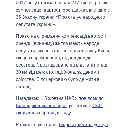
2017 року отримав понад 247 тисяч грн, як
компенсація вартості оренди житла згідно ст.
35 Закону України «Про статус народного
депутата України».
Право на отримання компенсації вартості
оренди (винайму) житла мають народні
депутати, які не забезпечені житлом у Києві, і
місце їх проживання, відповідно до
реєстрації, розташоване на відстані понад
30 км від меж столиці. Хоча, за даними
слідства, Білоцерковцю було де жити в
столиці.
Нагадаємо, 15 жовтня
НАБУ повідомило
Білоцерковцю про підозру
. Пізніше
САП
скерувала справу до суду
.
Раніше в цій справі
Бюро отримало доступ