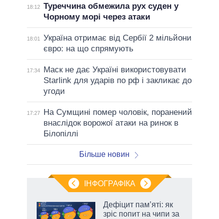
Туреччина обмежила рух суден у
18:12
Чорному морі через атаки
Україна отримає від Сербії 2 мільйони
18:01
євро: на що спрямують
Маск не дає Україні використовувати
17:34
Starlink для ударів по рф і закликає до
угоди
На Сумщині помер чоловік, поранений
17:27
внаслідок ворожої атаки на ринок в
Білопіллі
Більше новин
ІНФОГРАФІКА
Дефіцит пам’яті: як
ть
зріс попит на чипи за