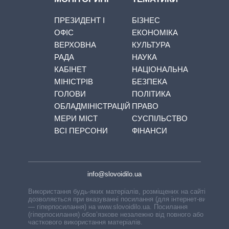
ПРЕЗИДЕНТ І
БІЗНЕС
ОФІС
ЕКОНОМІКА
ВЕРХОВНА
КУЛЬТУРА
РАДА
НАУКА
КАБІНЕТ
НАЦІОНАЛЬНА
МІНІСТРІВ
БЕЗПЕКА
ГОЛОВИ
ПОЛІТИКА
ОБЛАДМІНІСТРАЦІЙ
ПРАВО
МЕРИ МІСТ
СУСПІЛЬСТВО
ВСІ ПЕРСОНИ
ФІНАНСИ
info@slovoidilo.ua
Використання будь-яких матеріалів, розміщених на сайті,
дозволяється при вказуванні посилання (для інтернет-видань
— гіперпосилання) на www.slovoidilo.ua. Посилання
(гіперпосилання) обов’язкове незалежно від повного або
часткового використання матеріалів.