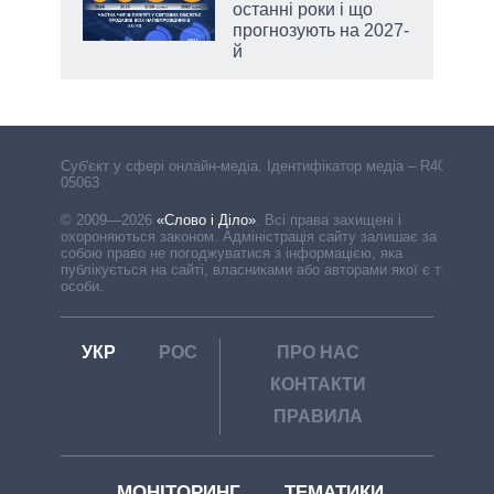
останні роки і що
прогнозують на 2027-
й
Cуб'єкт у сфері онлайн-медіа. Ідентифікатор медіа – R40-
05063
© 2009—2026
«Слово і Діло»
.
Всі права захищені і
охороняються законом. Адміністрація сайту залишає за
собою право не погоджуватися з інформацією, яка
публікується на сайті, власниками або авторами якої є треті
особи.
УКР
РОС
ПРО НАС
КОНТАКТИ
ПРАВИЛА
МОНІТОРИНГ
ТЕМАТИКИ