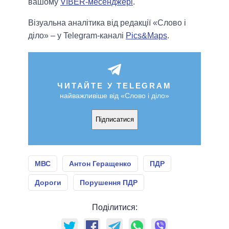
вашому
VIBER-месенджері
.
Візуальна аналітика від редакції «Слово і
діло» – у Telegram-каналі
Pics&Maps
.
ЧИТАЙТЕ У TELEGRAM
найважливіше від «Слово і діло»
Підписатися
МВС
Антон Геращенко
ПДР
Дороги
Порушення ПДР
Поділитися: