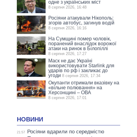
одне з українських міст
8 серпня 2026, 16:48
Росіяни атакували Нікополь:
згорів автобус, загинув водій
8 серпня 2026, 16:16
На Сумщині помер чоловік,
поранений внаслідок ворожої
атаки на ринок в Білопіллі
8 серпня 2026, 17:27
Маск не дає Україні
використовувати Starlink для
ударів по рф і закликає до
угоди
8 серпня 2026, 17:34
Окупанти отримали вказівку на
«вільне полювання» на
Херсонщині – ОВА
8 серпня 2026, 17:01
НОВИНИ
Росіяни вдарили по середмістю
21:57