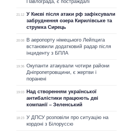
Павлограда, є постраждалі
У Києві після атаки рф зафіксували
21:12
забруднення озера Кирилівське та
струмка Сирець
В аеропорту німецького Лейпцига
20:08
встановили додатковий радар після
інциденту з БПЛА
Окупанти атакували чотири райони
19:36
Дніпропетровщини, є жертви і
поранені
Над створенням української
19:03
антибалістики працюють дві
компанії – Зеленський
У ДПСУ розповіли про ситуацію на
18:23
кордоні з Білоруссю