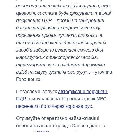
перевищення швидкості. Поступово, вже
цьогоріч, система буде фіксувати та інші
порушення ПДР – проїзд на заборонний
сигнал регулювання дорожнього руху,
порушення правил зупинки, стоянки, а
також встановленої для транспортних
засобів заборони рухатися смугою для
маршрутних транспортних засобів,
тротуарами чи пішохідними доріжками,
виїзд на смугу зустрічного руху»
, – уточнив
Геращенко.
Нагадаємо, запуск
автофіксації порушень
ПДР
планувався на 1 травня, однак МВС
перенесло його через коронавірус.
Отримуйте оперативно найважливіші
новини та аналітику від «Слово і діло» в