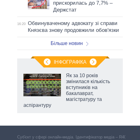
прискорилась до 7,7% –
Держстат
Обвинуваченому адвокату зі справи
16:20
Князєва знову продовжили обов'язки
Більше новин
ІНФОГРАФІКА
Як за 10 років
змінилася кількість
ть
вступників на
и,
бакалаврат,
магістратуру та
аспірантуру
Cуб'єкт у сфері онлайн-медіа. Ідентифікатор медіа – R40-