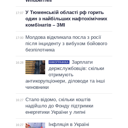
Wildberries
У Тюменській області рф горить
17:07
один з найбільших нафтохімічних
комбінатів – ЗМІ
Молдова відкликала посла з росії
17:00
після інциденту з вибухом бойового
безпілотника
Зарплати
ІНФОГРАФІКА
16:28
держслужбовців: скільки
отримують
антикорупціонери, діловоди та інші
чиновники
Стало відомо, скільки коштів
16:27
надійшло до Фонду підтримки
енергетики України у липні
Інфляція в Україні
16:27