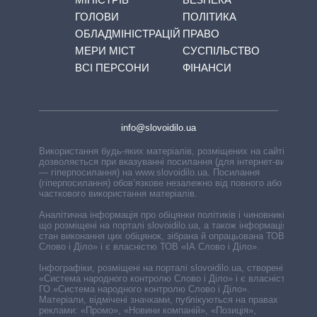
ГОЛОВИ
ПОЛІТИКА
ОБЛАДМІНІСТРАЦІЙ
ПРАВО
МЕРИ МІСТ
СУСПІЛЬСТВО
ВСІ ПЕРСОНИ
ФІНАНСИ
info@slovoidilo.ua
Використання будь-яких матеріалів, розміщених на сайті,
дозволяється при вказуванні посилання (для інтернет-видань
— гіперпосилання) на www.slovoidilo.ua. Посилання
(гіперпосилання) обов’язкове незалежно від повного або
часткового використання матеріалів.
Аналітична інформація про обіцянки політиків і чиновників,
що розміщені на порталі slovoidilo.ua, а також інформація про
стан виконання цих обіцянок, зібрана й опрацьована ТОВ «ІА
Слово і Діло» і є власністю ТОВ «ІА Слово і Діло».
Інфографіки, розміщені на порталі slovoidilo.ua, створені ГО
«Система народного контролю Слово і Діло» і є власністю
ГО «Система народного контролю Слово і Діло».
Матеріали, відмічені значками, публікуються на правах
реклами: «Промо», «Новини компаній», «Позиція»,