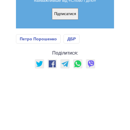
найважливіше від «Слово і діло»
Підписатися
Петро Порошенко
ДБР
Поділитися: