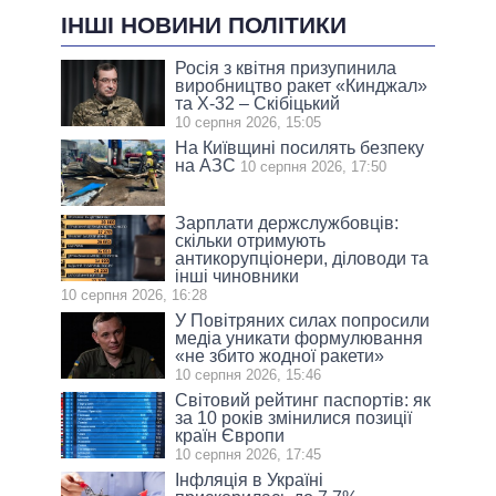
ІНШІ НОВИНИ ПОЛІТИКИ
Росія з квітня призупинила
виробництво ракет «Кинджал»
та Х-32 – Скібіцький
10 серпня 2026, 15:05
На Київщині посилять безпеку
на АЗС
10 серпня 2026, 17:50
Зарплати держслужбовців:
скільки отримують
антикорупціонери, діловоди та
інші чиновники
10 серпня 2026, 16:28
У Повітряних силах попросили
медіа уникати формулювання
«не збито жодної ракети»
10 серпня 2026, 15:46
Світовий рейтинг паспортів: як
за 10 років змінилися позиції
країн Європи
10 серпня 2026, 17:45
Інфляція в Україні