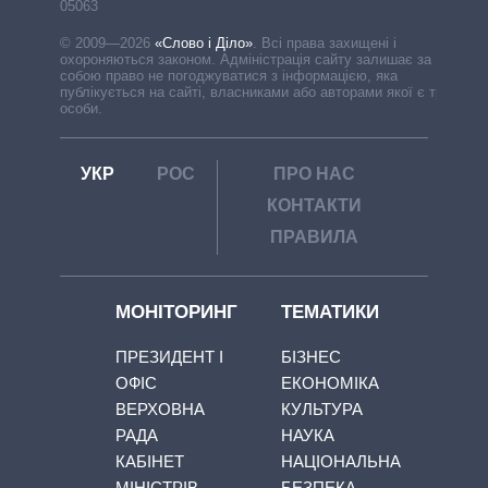
05063
© 2009—2026
«Слово і Діло»
.
Всі права захищені і
охороняються законом. Адміністрація сайту залишає за
собою право не погоджуватися з інформацією, яка
публікується на сайті, власниками або авторами якої є треті
особи.
УКР
РОС
ПРО НАС
КОНТАКТИ
ПРАВИЛА
МОНІТОРИНГ
ТЕМАТИКИ
ПРЕЗИДЕНТ І
БІЗНЕС
ОФІС
ЕКОНОМІКА
ВЕРХОВНА
КУЛЬТУРА
РАДА
НАУКА
КАБІНЕТ
НАЦІОНАЛЬНА
МІНІСТРІВ
БЕЗПЕКА