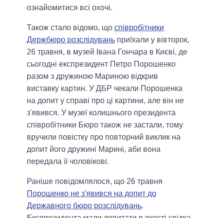
ознайомитися всі охочі.
Також стало відомо, що
співробітники
Держбюро розслідувань
приїхали у вівторок,
26 травня, в музей Івана Гончара в Києві, де
сьогодні експрезидент Петро Порошенко
разом з дружиною Мариною відкрив
виставку картин. У ДБР чекали Порошенка
на допит у справі про ці картини, але він не
з'явився. У музеї колишнього президента
співробітники Бюро також не застали, тому
вручили повістку про повторний виклик на
допит його дружині Марині, аби вона
передала її чоловікові.
Раніше повідомлялося, що 26 травня
Порошенко не з'явився на допит до
Державного бюро розслідувань
.
Експрезидента мали допитати в якості свідка