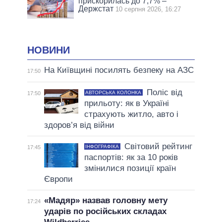
прискорилась до 7,7% –
Держстат
10 серпня 2026, 16:27
НОВИНИ
На Київщині посилять безпеку на АЗС
17:50
Поліс від
АВТОРСЬКА КОЛОНКА
17:50
прильоту: як в Україні
страхують житло, авто і
здоров’я від війни
Світовий рейтинг
ІНФОГРАФІКА
17:45
паспортів: як за 10 років
змінилися позиції країн
Європи
«Мадяр» назвав головну мету
17:24
ударів по російських складах