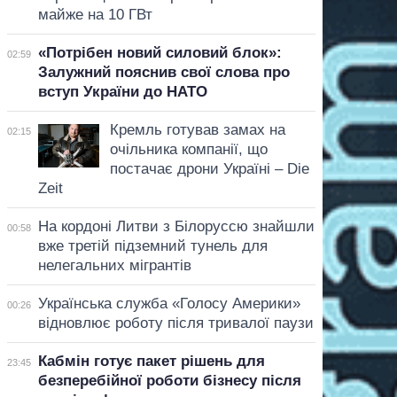
майже на 10 ГВт
«Потрібен новий силовий блок»:
02:59
Залужний пояснив свої слова про
вступ України до НАТО
Кремль готував замах на
02:15
очільника компанії, що
постачає дрони Україні – Die
Zeit
На кордоні Литви з Білоруссю знайшли
00:58
вже третій підземний тунель для
нелегальних мігрантів
Українська служба «Голосу Америки»
00:26
відновлює роботу після тривалої паузи
Кабмін готує пакет рішень для
23:45
безперебійної роботи бізнесу після