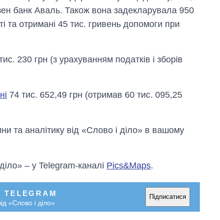
йзен банк Аваль. Також вона задекларувала 950
ті та отримані 45 тис. гривень допомоги при
тис. 230 грн (з урахуванням податків і зборів
ні
74 тис. 652,49 грн (отримав 60 тис. 095,25
и та аналітику від «Слово і діло» в вашому
 діло» – у Telegram-каналі
Pics&Maps
.
У TELEGRAM
Підписатися
ід «Слово і діло»