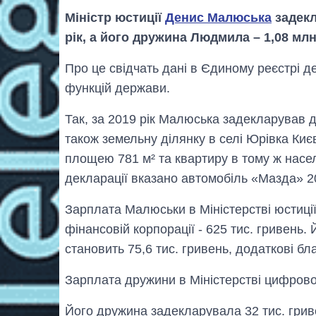
Міністр юстиції
Денис Малюська
задекл
рік, а його дружина Людмила – 1,08 млн
Про це свідчать дані в Єдиному реєстрі д
функцій держави.
Так, за 2019 рік Малюська задекларував дв
також земельну ділянку в селі Юрівка Киє
площею 781 м² та квартиру в тому ж насе
декларації вказано автомобіль «Мазда» 20
Зарплата Малюськи в Міністерстві юстиції
фінансовій корпорації - 625 тис. гривень. 
становить 75,6 тис. гривень, додаткові бла
Зарплата дружини в Міністерстві цифрової
Його дружина задекларувала 32 тис. гри