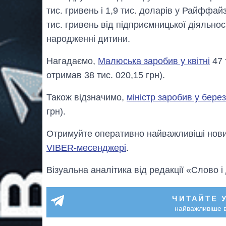
тис. гривень і 1,9 тис. доларів у Райффа
тис. гривень від підприємницької діяльнос
народженні дитини.
Нагадаємо,
Малюська заробив у квітні
47 
отримав 38 тис. 020,15 грн).
Також відзначимо,
міністр заробив у берез
грн).
Отримуйте оперативно найважливіші новин
VIBER-месенджері
.
Візуальна аналітика від редакції «Слово і
ЧИТАЙТЕ 
найважливіше в