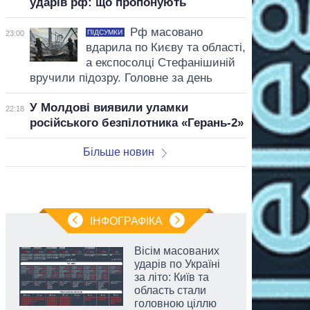
ударів рф: що пропонують
Рф масовано
ПІДСУМКИ
23:00
вдарила по Києву та області,
а експосолці Стефанішиній
вручили підозру. Головне за день
У Молдові виявили уламки
22:18
російського безпілотника «Герань-2»
Більше новин
ІНФОГРАФІКА
Вісім масованих
ударів по Україні
за літо: Київ та
область стали
головною ціллю