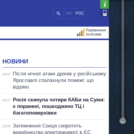
УКР
РОС
Порівняння
політиків
ЦІЙ
МЕРИ МІСТ
ВСІ ПЕРСОНИ
НОВИНИ
Після нічної атаки дронів у російському
04:57
Ярославлі спалахнули пожежі: що
відомо
Росія скинула чотири КАБи на Суми:
04:37
є поранені, пошкоджено ТЦ і
багатоповерхівки
Затемнення Сонця скоротить
03:59
виробництво електроенергії в ЄС