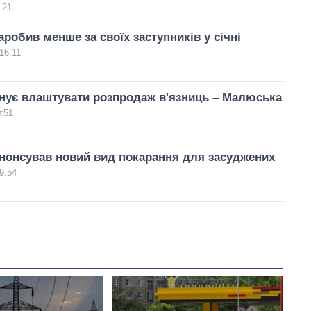
:21
робив менше за своїх заступників у січні
16:11
нує влаштувати розпродаж в'язниць – Малюська
0:51
нонсував новий вид покарання для засуджених
9:54