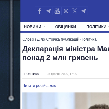
НОВИНИ
ОБIЦЯНКИ
ПОЛIТИКИ
УСІ ПОЛІТИКИ
ПРЕЗИДЕНТ І ОФ
Слово і Діло
›
Стрічка публікацій
›
Політика
Декларація міністра Ма
понад 2 млн гривень
ПОЛІТИКА
25 травня 2020, 17:00
Читати російською