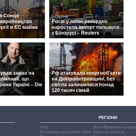
я Сонця
5 серпня
 виробництво
Росія у липні рекордно
ргії в ЄС майже
наростила імпорт пального
з Білорусі – Reuters
5 серпня
ував замах на
Рф атакувала енергооб'єкти
компанії, що
на Дніпропетровщині, без
рони Україні – Die
світла залишилися понад
120 тисяч сімей
РЕГІОНИ
Київ
Івано-Франківська обл
Автономна республіка Крим
Київська область