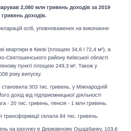
арував 2,080 млн гривень доходів за 2019
 гривень доходів.
екларацій осіб, уповноважених на виконання
і квартири в Києві (площею 34,6 і 72,4 м²), а
во-Святошинського району Київської області
леному пункті площею 249,3 м². Також у
08 року випуску.
 становила 303 тис. гривень, у Міжнародній
Його дохід від підприємницької діяльності
га - 20 тис. гривень, пенсія - 1 млн гривень.
Як зросли тарифи
на холодну воду у
 трансформації склала 84 тис. гривень.
містах України на
початок серпня
вень на рахунку в Державному Ощадбанку, 103,6