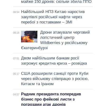
майже 150 дронів: скільки збила ППО
Найбільший НПЗ Китаю наростив
08:54
закупівлі російської нафти через
перебої з поставками – ЗМІ
Дрони атакували черговий
08:16
логістичний центр
Wildberries у російському
Єкатеринбурзі
Двом найбільшим банкам росії
07:51
загрожує кредитна криза – розвідка
США розширили санкції проти Куби
05:17
через військову співпрацю з росією,
Китаєм та Іраном
Радник президента попередив
04:57
бізнес про фейкові листи з
погрозами атак дронів