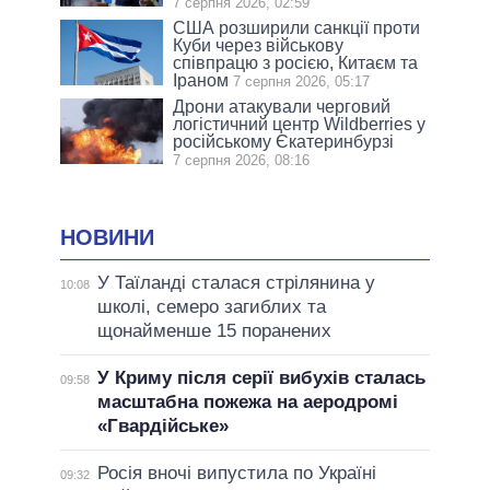
7 серпня 2026, 02:59
США розширили санкції проти
Куби через військову
співпрацю з росією, Китаєм та
Іраном
7 серпня 2026, 05:17
Дрони атакували черговий
логістичний центр Wildberries у
російському Єкатеринбурзі
7 серпня 2026, 08:16
НОВИНИ
У Таїланді сталася стрілянина у
10:08
школі, семеро загиблих та
щонайменше 15 поранених
У Криму після серії вибухів сталась
09:58
масштабна пожежа на аеродромі
«Гвардійське»
Росія вночі випустила по Україні
09:32