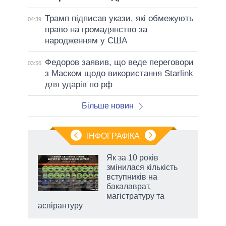
Трамп підписав укази, які обмежують
04:39
право на громадянство за
народженням у США
Федоров заявив, що веде переговори
03:56
з Маском щодо використання Starlink
для ударів по рф
Більше новин
ІНФОГРАФІКА
нтів:
Як за 10 років
 і
змінилася кількість
nAI
вступників на
бакалаврат,
магістратуру та
аспірантуру