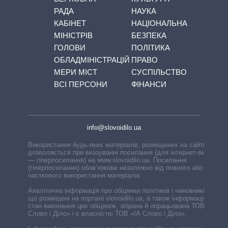
РАДА
НАУКА
КАБІНЕТ
НАЦІОНАЛЬНА
МІНІСТРІВ
БЕЗПЕКА
ГОЛОВИ
ПОЛІТИКА
ОБЛАДМІНІСТРАЦІЙ
ПРАВО
МЕРИ МІСТ
СУСПІЛЬСТВО
ВСІ ПЕРСОНИ
ФІНАНСИ
info@slovoidilo.ua
Використання будь-яких матеріалів, розміщених на сайті,
дозволяється при вказуванні посилання (для інтернет-видань
— гіперпосилання) на www.slovoidilo.ua. Посилання
(гіперпосилання) обов’язкове незалежно від повного або
часткового використання матеріалів.
Аналітична інформація про обіцянки політиків і чиновників,
що розміщені на порталі slovoidilo.ua, а також інформація про
стан виконання цих обіцянок, зібрана й опрацьована ТОВ «ІА
Слово і Діло» і є власністю ТОВ «ІА Слово і Діло».