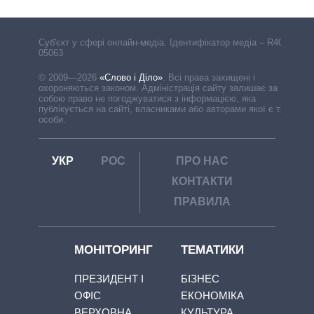
Cуб'єкт у сфері онлайн-медіа. Ідентифікатор медіа – R40-
05063
© 2009—2026
«Слово і Діло»
.
Всі права захищені і
охороняються законом. Адміністрація сайту залишає за
собою право не погоджуватися з інформацією, яка
публікується на сайті, власниками або авторами якої є треті
особи.
УКР
РОС
ПРО НАС
КОНТАКТИ
ПРАВИЛА
МОНІТОРИНГ
ТЕМАТИКИ
ПРЕЗИДЕНТ І
БІЗНЕС
ОФІС
ЕКОНОМІКА
ВЕРХОВНА
КУЛЬТУРА