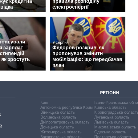
ожує кредитна
правила розподілу
звідка
електроенергії
анонсували
7 серпня
я зарплат
Федоров розкрив, як
 стипендій
пропонував змінити
 як зростуть
мобілізацію: що передбачав
план
РЕГІОНИ
Київ
Івано-Франківська обл
Автономна республіка Крим
Київська область
Вінницька область
Кіровоградська област
В
Волинська область
Луганська область
Дніпропетровська область
Львівська область
Й
Донецька область
Миколаївська область
Житомирська область
Одеська область
Закарпатська область
Полтавська область