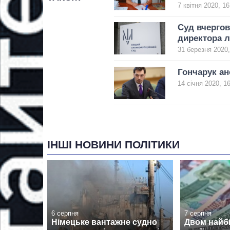
7 квітня 2020, 16
Суд вчерго
директора л
31 березня 2020,
Гончарук ан
14 січня 2020, 1
ІНШІ НОВИНИ ПОЛІТИКИ
6 серпня
7 серпня
Німецьке вантажне судно
Двом найб