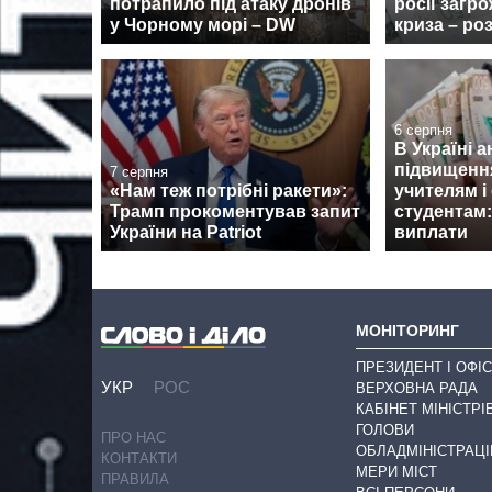
потрапило під атаку дронів
росії загр
у Чорному морі – DW
криза – ро
6 серпня
В Україні 
підвищенн
7 серпня
«Нам теж потрібні ракети»:
учителям і
Трамп прокоментував запит
студентам:
України на Patriot
виплати
МОНІТОРИНГ
ПРЕЗИДЕНТ І ОФІС
УКР
РОС
ВЕРХОВНА РАДА
КАБІНЕТ МІНІСТРІ
ГОЛОВИ
ПРО НАС
ОБЛАДМІНІСТРАЦІ
КОНТАКТИ
МЕРИ МІСТ
ПРАВИЛА