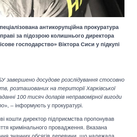
пеціалізована антикорупційна прокуратура
праві за підозрою колишнього директора
сове господарство» Віктора Сиси у підкупі
 завершено досудове розслідування стосовно
тв, розташованих на території Харківської
аданні 100 тисяч доларів неправомірної вигоди
ро
», – інформують у прокуратурі.
Економіка ШІ-
гігантів: скільки
ові кошти директор підприємства пропонував
коштують і
иття кримінального провадження. Вказана
заробляють
OpenAI та
ння значних обсягів деревини, що належала