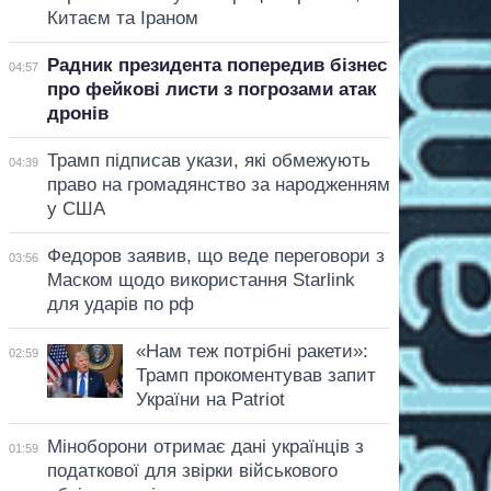
Китаєм та Іраном
Радник президента попередив бізнес
04:57
про фейкові листи з погрозами атак
дронів
Трамп підписав укази, які обмежують
04:39
право на громадянство за народженням
у США
Федоров заявив, що веде переговори з
03:56
Маском щодо використання Starlink
для ударів по рф
«Нам теж потрібні ракети»:
02:59
Трамп прокоментував запит
України на Patriot
Міноборони отримає дані українців з
01:59
податкової для звірки військового