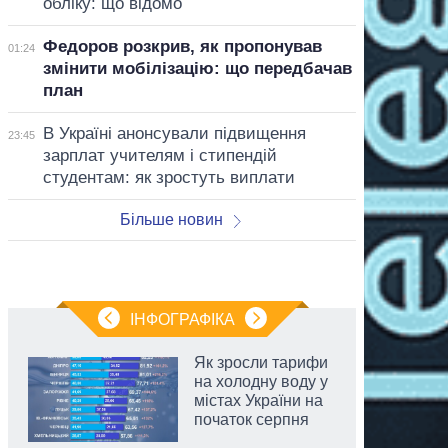
обліку: що відомо
Федоров розкрив, як пропонував
01:24
змінити мобілізацію: що передбачав
план
В Україні анонсували підвищення
23:45
зарплат учителям і стипендій
студентам: як зростуть виплати
Більше новин
ІНФОГРАФІКА
Як зросли тарифи
на холодну воду у
містах України на
початок серпня