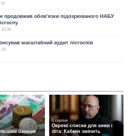
:15
ве продовжив обов'язки підозрюваного НАБУ
ісгоспу
 13:30
онсував масштабний аудит лісгоспів
6:20
6 серпня
Окремі списки для зими і
ільшим банкам
літа: Кабмін змінить