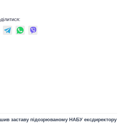
ділитися:
ншив заставу підозрюваному НАБУ ексдиректору