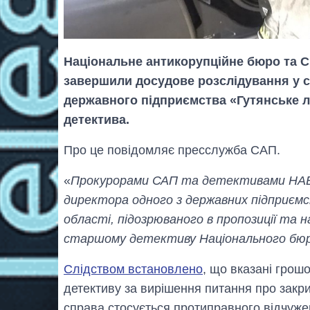
Національне антикорупційне бюро та С
завершили досудове розслідування у с
державного підприємства «Гутянське лі
детектива.
Про це повідомляє пресслужба САП.
«
Прокурорами САП та детективами НАБУ
директора одного з державних підприємс
області, підозрюваного в пропозиції та н
старшому детективу Національного бю
Слідством встановлено
, що вказані грош
детективу за вирішення питання про закр
справа стосується протиправного відчуже