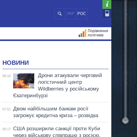
УКР
РОС
Порівняння
політиків
ЦІЙ
МЕРИ МІСТ
ВСІ ПЕРСОНИ
НОВИНИ
Дрони атакували черговий
08:16
логістичний центр
Wildberries у російському
Єкатеринбурзі
Двом найбільшим банкам росії
07:51
загрожує кредитна криза – розвідка
США розширили санкції проти Куби
05:17
через військову співпрацю з росією,