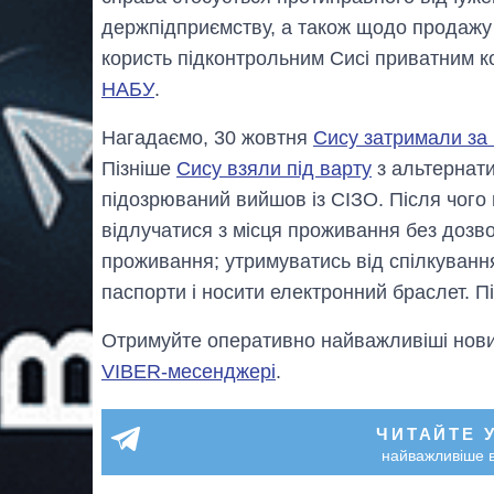
держпідприємству, а також щодо продажу 
користь підконтрольним Сисі приватним 
НАБУ
.
Нагадаємо, 30 жовтня
Сису затримали за 
Пізніше
Сису взяли під варту
з альтернати
підозрюваний вийшов із СІЗО. Після чого 
відлучатися з місця проживання без дозво
проживання; утримуватись від спілкування
паспорти і носити електронний браслет. П
Отримуйте оперативно найважливіші новин
VIBER-месенджері
.
ЧИТАЙТЕ 
найважливіше в