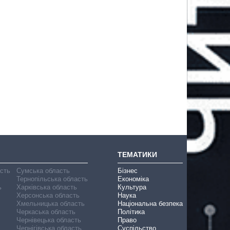
ТЕМАТИКИ
асть
Сумська область
Бізнес
Тернопільська область
Економіка
ь
Харківська область
Культура
Херсонська область
Наука
Хмельницька область
Національна безпека
Черкаська область
Політика
Чернівецька область
Право
Чернігівська область
Суспільство