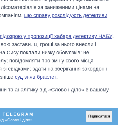
Anthropic
лісоматеріалів за заниженими цінами на
компаніям.
Цю справу розслідують детективи
підозрою у пропозиції хабара детективу НАБУ
.
вою застави. Ці гроші за нього внесли і
на Сису поклали низку обов'язків: не
лу; повідомляти про зміну свого місця
 зі свідками; здати на зберігання закордонні
ізніше
суд зняв браслет
.
и та аналітику від «Слово і діло» в вашому
У TELEGRAM
Підписатися
ід «Слово і діло»