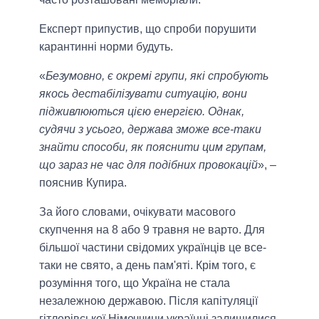
Експерт припустив, що спроби порушити
карантинні норми будуть.
«
Безумовно, є окремі групи, які спробують
якось дестабілізувати ситуацію, вони
підживлюються цією енергією. Однак,
судячи з усього, держава зможе все-таки
знайти способи, як пояснити цим групам,
що зараз не час для подібних провокацій
», –
пояснив Купира.
За його словами, очікувати масового
скупчення на 8 або 9 травня не варто. Для
більшої частини свідомих українців це все-
таки не свято, а день пам'яті. Крім того, є
розуміння того, що Україна не стала
незалежною державою. Після капітуляції
гітлерівської Німеччини українці залишилися