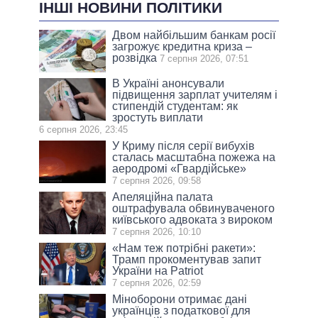
ІНШІ НОВИНИ ПОЛІТИКИ
Двом найбільшим банкам росії
загрожує кредитна криза –
розвідка
7 серпня 2026, 07:51
В Україні анонсували
підвищення зарплат учителям і
стипендій студентам: як
зростуть виплати
6 серпня 2026, 23:45
У Криму після серії вибухів
сталась масштабна пожежа на
аеродромі «Гвардійське»
7 серпня 2026, 09:58
Апеляційна палата
оштрафувала обвинуваченого
київського адвоката з вироком
7 серпня 2026, 10:10
«Нам теж потрібні ракети»:
Трамп прокоментував запит
України на Patriot
7 серпня 2026, 02:59
Міноборони отримає дані
українців з податкової для