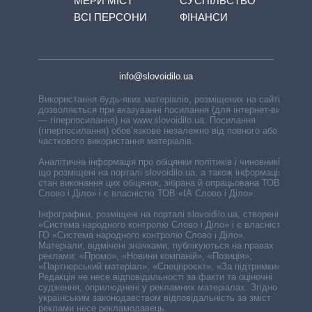
МЕРИ МІСТ
СУСПІЛЬСТВО
ВСІ ПЕРСОНИ
ФІНАНСИ
info@slovoidilo.ua
Використання будь-яких матеріалів, розміщених на сайті,
дозволяється при вказуванні посилання (для інтернет-видань
— гіперпосилання) на www.slovoidilo.ua. Посилання
(гіперпосилання) обов’язкове незалежно від повного або
часткового використання матеріалів.
Аналітична інформація про обіцянки політиків і чиновників,
що розміщені на порталі slovoidilo.ua, а також інформація про
стан виконання цих обіцянок, зібрана й опрацьована ТОВ «ІА
Слово і Діло» і є власністю ТОВ «ІА Слово і Діло».
Інфографіки, розміщені на порталі slovoidilo.ua, створені ГО
«Система народного контролю Слово і Діло» і є власністю
ГО «Система народного контролю Слово і Діло».
Матеріали, відмічені значками, публікуються на правах
реклами: «Промо», «Новини компаній», «Позиція»,
«Партнерський матеріал», «Спецпроєкт», «За підтримки».
Редакція не несе відповідальності за факти та оціночні
судження, оприлюднені у рекламних матеріалах. Згідно з
українським законодавством відповідальність за зміст
реклами несе рекламодавець.