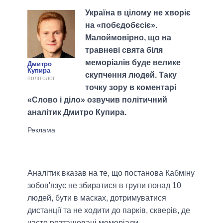
Україна в цілому не хворіє
на «побєдобєсіє».
Малоймовірно, що на
травневі свята біля
меморіалів буде велике
Дмитро
Купира
скупчення людей. Таку
політолог
точку зору в коментарі
«Слово і діло» озвучив політичний
аналітик Дмитро Купира.
Аналітик вказав на те, що постанова Кабміну
зобов'язує не збиратися в групи понад 10
людей, бути в масках, дотримуватися
дистанції та не ходити до парків, скверів, де
часто розташовані меморіали.