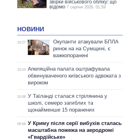
звірки військового обліку: що
відомо
7 серпня 2026, 01:59
НОВИНИ
Окупанти атакували БПЛА
10:27
ринок на на Сумщині, є
важкопоранені
Апеляційна палата оштрафувала
10:10
обвинуваченого київського адвоката з
вироком
У Таїланді сталася стрілянина у
10:08
школі, семеро загиблих та
щонайменше 15 поранених
У Криму після серії вибухів сталась
09:58
масштабна пожежа на аеродромі
«Гвардійське»