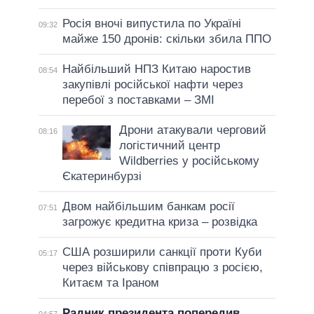
Росія вночі випустила по Україні
09:32
майже 150 дронів: скільки збила ППО
Найбільший НПЗ Китаю наростив
08:54
закупівлі російської нафти через
перебої з поставками – ЗМІ
Дрони атакували черговий
08:16
логістичний центр
Wildberries у російському
Єкатеринбурзі
Двом найбільшим банкам росії
07:51
загрожує кредитна криза – розвідка
США розширили санкції проти Куби
05:17
через військову співпрацю з росією,
Китаєм та Іраном
Радник президента попередив