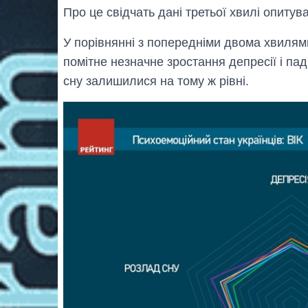
Про це свідчать дані третьої хвилі опитув
У порівнянні з попередніми двома хвилями (
помітне незначне зростання депресії і паді
сну залишилися на тому ж рівні.