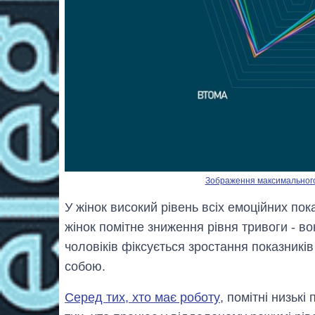
Зображення максимального р
У жінок високий рівень всіх емоційних пока
жінок помітне зниження рівня тривоги - во
чоловіків фіксується зростання показників 
собою.
Серед тих, хто має роботу
, помітні низькі