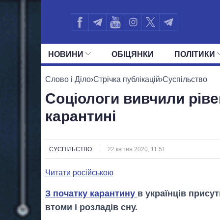
НОВИНИ
ОБIЦЯНКИ
ПОЛIТИКИ
УСІ ПОЛІТИКИ
ПРЕЗИДЕНТ І ОФ
Слово і Діло
›
Стрічка публікацій
›
Суспільство
Соціологи вивчили рівен
карантині
СУСПІЛЬСТВО
22 квітня 2020, 11:51
Читати російською
З початку карантину
в українців присут
втоми і розладів сну.