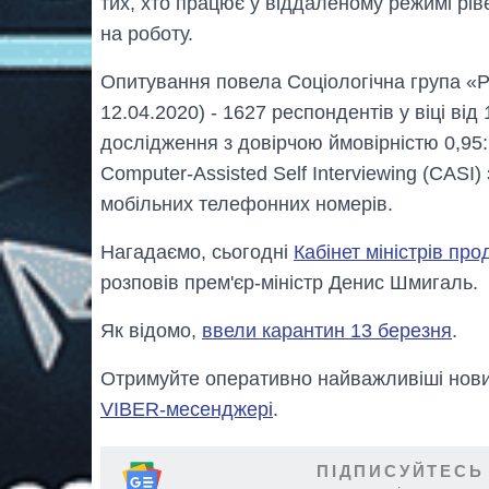
тих, хто працює у віддаленому режимі ріве
на роботу.
Опитування повела Соціологічна група «Рей
12.04.2020) - 1627 респондентів у віці ві
дослідження з довірчою ймовірністю 0,95
Computer-Assisted Self Interviewing (CASI)
мобільних телефонних номерів.
Нагадаємо, сьогодні
Кабінет міністрів пр
розповів прем'єр-міністр Денис Шмигаль.
Як відомо,
ввели карантин 13 березня
.
Отримуйте оперативно найважливіші новин
VIBER-месенджері
.
ПІДПИСУЙТЕСЬ