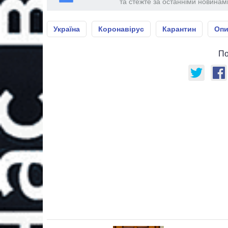
та стежте за останніми новинами
Україна
Коронавірус
Карантин
Опи
По