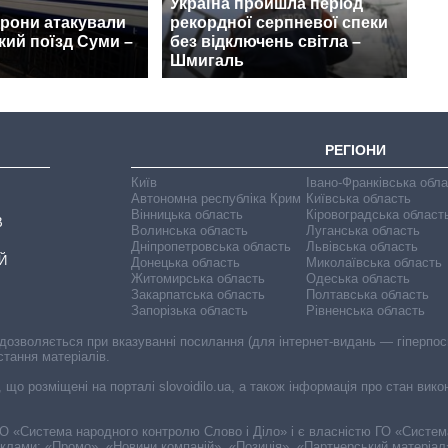
Україна пройшла період
дрони атакували
рекордної серпневої спеки
ий поїзд Суми –
без відключень світла –
Шмигаль
РЕГІОНИ
Київ
Івано-Франківська обл
Автономна республіка Крим
Київська область
Вінницька область
Кіровоградська област
В
Волинська область
Луганська область
Дніпропетровська область
Львівська область
Й
Донецька область
Миколаївська область
Житомирська область
Одеська область
Закарпатська область
Полтавська область
Запорізька область
Рівненська область
 дозволяється при вказуванні посилання (для інтернет-видань — гіперпоси
стання матеріалів.
, що розміщені на порталі slovoidilo.ua, а також інформація про стан вик
і ГО «Система народного контролю Слово і Діло» і є власністю ГО «Систе
еклами: «Промо», «Новини компаній», «Позиція», «Партнерський матеріал