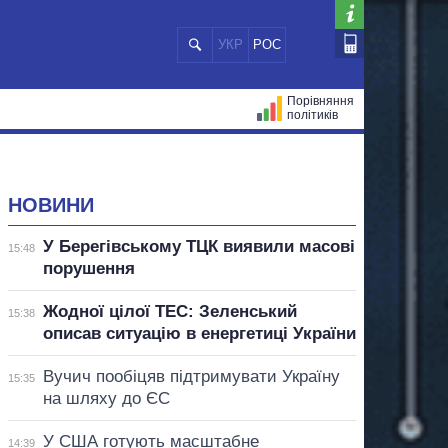
УКР
РОС
Порівняння
політиків
ЦІЙ
МЕРИ МІСТ
ВСІ ПЕРСОНИ
НОВИНИ
У Берегівському ТЦК виявили масові
15:48
порушення
Жодної цілої ТЕС: Зеленський
15:38
описав ситуацію в енергетиці України
Вучич пообіцяв підтримувати Україну
15:35
на шляху до ЄС
У США готують масштабне
14:39