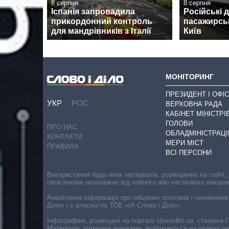
8 серпня
8 серпня
Іспанія запровадила
Російські 
прикордонний контроль
пасажирськ
для мандрівників з Італії
Київ
МОНІТОРИНГ
ПРЕЗИДЕНТ І ОФІС
УКР
РОС
ВЕРХОВНА РАДА
КАБІНЕТ МІНІСТРІ
ГОЛОВИ
ПРО НАС
ОБЛАДМІНІСТРАЦІ
КОНТАКТИ
МЕРИ МІСТ
ПРАВИЛА
ВСІ ПЕРСОНИ
Використання будь-яких матеріалів, розміщених на сайті,
обов’язкове незалежно від повного або часткового викори
Аналітична інформація про обіцянки політиків і чиновників
Діло» і є власністю ТОВ «ІА Слово і Діло».
Інфографіки, розміщені на порталі slovoidilo.ua, створен
Матеріали, відмічені значками, публікуються на правах р