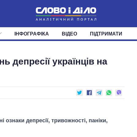
ІНФОГРАФІКА
ВІДЕО
ПІДТРИМАТИ
ІС
СТРІЧКА
ВЕРХОВНА РАДА
ПОДІЇ
СТАТТІ
КАБІНЕТ МІНІСТРІВ
ДУМКИ
ОГЛЯДИ
ГОЛОВИ ОБЛАДМІНІСТРА
ДАЙДЖЕСТИ
ь депресії українців на
ПОЛІТИКА
ДЕПУТАТИ
ЕКОНОМІКА
КОМІТЕТИ
СУСПІЛЬСТВО
ФРАКЦІЇ
ОКРУГИ
СВІТ
ні ознаки депресії, тривожності, паніки,