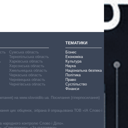
ТЕМАТИКИ
асть
Сумська область
Бізнес
Тернопільська область
Економіка
ь
Харківська область
Культура
Херсонська область
Наука
Хмельницька область
Національна безпека
Черкаська область
Політика
Чернівецька область
Право
Чернігівська область
Суспільство
Фінанси
лання) на www.slovoidilo.ua. Посилання (гіперпосилання)
онання цих обіцянок, зібрана й опрацьована ТОВ «ІА Слово і
ма народного контролю Слово і Діло».
», «Спецпроєкт», «За підтримки».