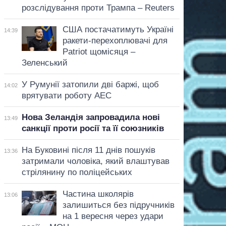
розслідування проти Трампа – Reuters
США постачатимуть Україні
14:39
ракети-перехоплювачі для
Patriot щомісяця –
Зеленський
У Румунії затопили дві баржі, щоб
14:02
врятувати роботу АЕС
Нова Зеландія запровадила нові
13:49
санкції проти росії та її союзників
На Буковині після 11 днів пошуків
13:36
затримали чоловіка, який влаштував
стрілянину по поліцейських
Частина школярів
13:06
залишиться без підручників
на 1 вересня через удари