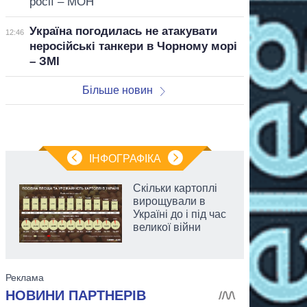
росії – МОН
Україна погодилась не атакувати
12:46
неросійські танкери в Чорному морі
– ЗМІ
Більше новин
ІНФОГРАФІКА
Скільки картоплі
вирощували в
Україні до і під час
великої війни