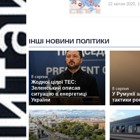
22 квітня 2020, 1
ІНШІ НОВИНИ ПОЛІТИКИ
8 серпня
Жодної цілої ТЕС:
Зеленський описав
8 серпня
ситуацію в енергетиці
У Румунії 
України
тактики ро