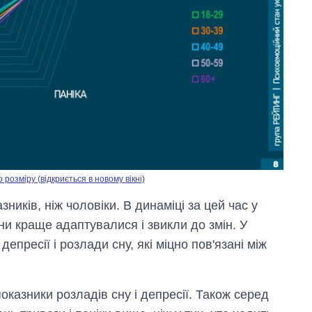
озміру (відкриється в новому вікні)
Як змінився
бюджет
зників, ніж чоловіки. В динаміці за цей час у
Міністерства
ни краще адаптувалися і звикли до змін. У
оборони за 13
депресії і розлади сну, які міцно пов'язані між
років війни з
росією
 показники розладів сну і депресії. Також серед