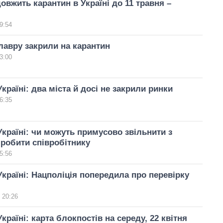
овжить карантин в Україні до 11 травня –
9:54
лавру закрили на карантин
3:00
країні: два міста й досі не закрили ринки
6:35
Україні: чи можуть примусово звільнити з
 робити співробітнику
5:56
Україні: Нацполіція попередила про перевірку
 20:26
країні: карта блокпостів на середу, 22 квітня