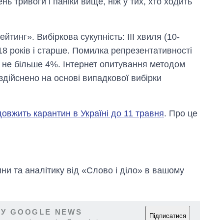
нь тривоги і паніки вище, ніж у тих, хто ходить
тинг». Вибіркова сукупність: ІІІ хвиля (10-
д 18 років і старше. Помилка репрезентативності
: не більше 4%. Інтернет опитування методом
 здійснено на основі випадкової вибірки
одовжить карантин в Україні до 11 травня
. Про це
и та аналітику від «Слово і діло» в вашому
 У GOOGLE NEWS
Підписатися