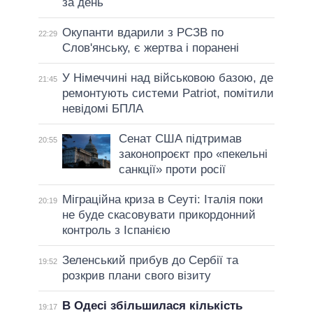
за день
Окупанти вдарили з РСЗВ по
22:29
Слов'янську, є жертва і поранені
У Німеччині над військовою базою, де
21:45
ремонтують системи Patriot, помітили
невідомі БПЛА
Сенат США підтримав
20:55
законопроєкт про «пекельні
санкції» проти росії
Міграційна криза в Сеуті: Італія поки
20:19
не буде скасовувати прикордонний
контроль з Іспанією
Зеленський прибув до Сербії та
19:52
розкрив плани свого візиту
В Одесі збільшилася кількість
19:17