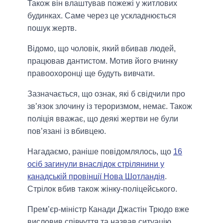
Також він влаштував пожежі у житлових
будинках. Саме через це ускладнюється
пошук жертв.
Відомо, що чоловік, який вбивав людей,
працював дантистом. Мотив його вчинку
правоохоронці ще будуть вивчати.
Зазначається, що ознак, які б свідчили про
зв’язок злочину із тероризмом, немає. Також
поліція вважає, що деякі жертви не були
пов’язані із вбивцею.
Нагадаємо, раніше повідомлялось, що
16
осіб загинули внаслідок стрілянини у
канадській провінції Нова Шотландія
.
Стрілок вбив також жінку-поліцейського.
Прем’єр-міністр Канади Джастін Трюдо вже
висловив співчуття та назвав ситуацію