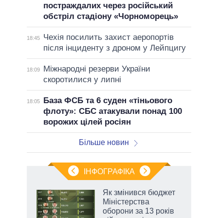
постраждалих через російський
обстріл стадіону «Чорноморець»
Чехія посилить захист аеропортів
18:45
після інциденту з дроном у Лейпцигу
Міжнародні резерви України
18:09
скоротилися у липні
База ФСБ та 6 суден «тіньового
18:05
флоту»: СБС атакували понад 100
ворожих цілей росіян
Більше новин
ІНФОГРАФІКА
 5
Як змінився бюджет
вго
Міністерства
оборони за 13 років