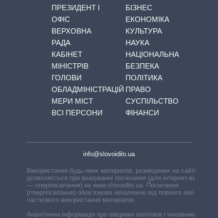
ПРЕЗИДЕНТ І
БІЗНЕС
ОФІС
ЕКОНОМІКА
ВЕРХОВНА
КУЛЬТУРА
РАДА
НАУКА
КАБІНЕТ
НАЦІОНАЛЬНА
МІНІСТРІВ
БЕЗПЕКА
ГОЛОВИ
ПОЛІТИКА
ОБЛАДМІНІСТРАЦІЙ
ПРАВО
МЕРИ МІСТ
СУСПІЛЬСТВО
ВСІ ПЕРСОНИ
ФІНАНСИ
info@slovoidilo.ua
Використання будь-яких матеріалів, розміщених на сайті,
дозволяється при вказуванні посилання (для інтернет-видань
— гіперпосилання) на www.slovoidilo.ua. Посилання
(гіперпосилання) обов’язкове незалежно від повного або
часткового використання матеріалів.
Аналітична інформація про обіцянки політиків і чиновників,