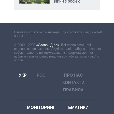
війни з росією
Cуб'єкт у сфері онлайн-медіа. Ідентифікатор медіа – R40-
05063
© 2009—2026
«Слово і Діло»
.
Всі права захищені і
охороняються законом. Адміністрація сайту залишає за
собою право не погоджуватися з інформацією, яка
публікується на сайті, власниками або авторами якої є треті
особи.
УКР
РОС
ПРО НАС
КОНТАКТИ
ПРАВИЛА
МОНІТОРИНГ
ТЕМАТИКИ