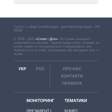
Cуб'єкт у сфері онлайн-медіа. Ідентифікатор медіа – R40-
05063
© 2009—2026
«Слово і Діло»
.
Всі права захищені і
охороняються законом. Адміністрація сайту залишає за
собою право не погоджуватися з інформацією, яка
публікується на сайті, власниками або авторами якої є треті
особи.
УКР
РОС
ПРО НАС
КОНТАКТИ
ПРАВИЛА
МОНІТОРИНГ
ТЕМАТИКИ
ПРЕЗИДЕНТ І
БІЗНЕС