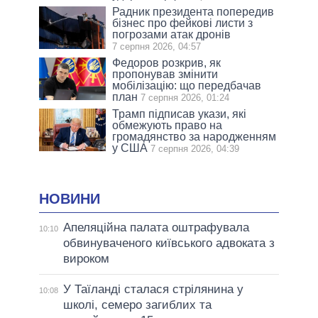
Радник президента попередив
бізнес про фейкові листи з
погрозами атак дронів
7 серпня 2026, 04:57
Федоров розкрив, як
пропонував змінити
мобілізацію: що передбачав
план
7 серпня 2026, 01:24
Трамп підписав укази, які
обмежують право на
громадянство за народженням
у США
7 серпня 2026, 04:39
НОВИНИ
Апеляційна палата оштрафувала
10:10
обвинуваченого київського адвоката з
вироком
У Таїланді сталася стрілянина у
10:08
школі, семеро загиблих та