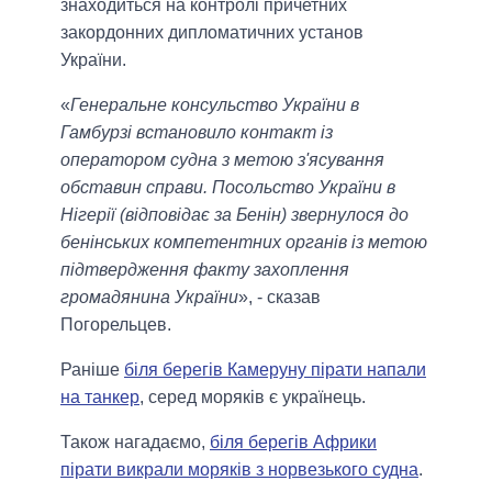
знаходиться на контролі причетних
закордонних дипломатичних установ
України.
«
Генеральне консульство України в
Гамбурзі встановило контакт із
оператором судна з метою з'ясування
обставин справи. Посольство України в
Нігерії (відповідає за Бенін) звернулося до
бенінських компетентних органів із метою
підтвердження факту захоплення
громадянина України
», - сказав
Погорельцев.
Раніше
біля берегів Камеруну пірати напали
на танкер
, серед моряків є українець.
Також нагадаємо,
біля берегів Африки
пірати викрали моряків з норвезького судна
.