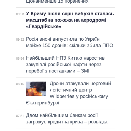
щонайменше 15 поранених
У Криму після серії вибухів сталась
09:58
масштабна пожежа на аеродромі
«Гвардійське»
Росія вночі випустила по Україні
09:32
майже 150 дронів: скільки збила ППО
Найбільший НПЗ Китаю наростив
08:54
закупівлі російської нафти через
перебої з поставками – ЗМІ
Дрони атакували черговий
08:16
логістичний центр
Wildberries у російському
Єкатеринбурзі
Двом найбільшим банкам росії
07:51
загрожує кредитна криза – розвідка