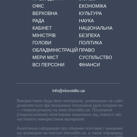
ОФІС
ЕКОНОМІКА
ВЕРХОВНА
КУЛЬТУРА
РАДА
НАУКА
КАБІНЕТ
НАЦІОНАЛЬНА
МІНІСТРІВ
БЕЗПЕКА
ГОЛОВИ
ПОЛІТИКА
ОБЛАДМІНІСТРАЦІЙ
ПРАВО
МЕРИ МІСТ
СУСПІЛЬСТВО
ВСІ ПЕРСОНИ
ФІНАНСИ
info@slovoidilo.ua
Використання будь-яких матеріалів, розміщених на сайті,
дозволяється при вказуванні посилання (для інтернет-видань
— гіперпосилання) на www.slovoidilo.ua. Посилання
(гіперпосилання) обов’язкове незалежно від повного або
часткового використання матеріалів.
Аналітична інформація про обіцянки політиків і чиновників,
що розміщені на порталі slovoidilo.ua, а також інформація про