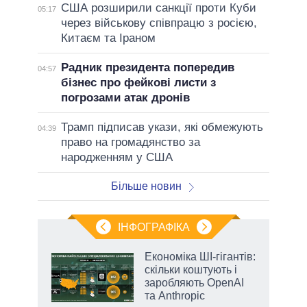
США розширили санкції проти Куби
05:17
через військову співпрацю з росією,
Китаєм та Іраном
Радник президента попередив
04:57
бізнес про фейкові листи з
погрозами атак дронів
Трамп підписав укази, які обмежують
04:39
право на громадянство за
народженням у США
Більше новин
ІНФОГРАФІКА
Економіка ШІ-гігантів:
 за
скільки коштують і
асть
заробляють OpenAI
та Anthropic