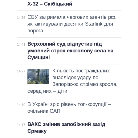
Х-32 – Скібіцький
СБУ затримала чергових агентів рф,
14:58
які активували десятки Starlink для
ворога
Верховний суд відпустив під
14:41
умовний строк ексголову села на
Сумщині
Кількість постраждалих
14:27
внаслідок удару по
Запоріжжю стрімко зросла,
серед них – діти
В Україні зріс рівень топ-корупції –
14:19
очільник САП
ВАКС змінив запобіжний захід
14:17
Єрмаку