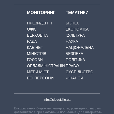
МОНІТОРИНГ
ТЕМАТИКИ
ПРЕЗИДЕНТ І
БІЗНЕС
ОФІС
ЕКОНОМІКА
ВЕРХОВНА
КУЛЬТУРА
РАДА
НАУКА
КАБІНЕТ
НАЦІОНАЛЬНА
МІНІСТРІВ
БЕЗПЕКА
ГОЛОВИ
ПОЛІТИКА
ОБЛАДМІНІСТРАЦІЙ
ПРАВО
МЕРИ МІСТ
СУСПІЛЬСТВО
ВСІ ПЕРСОНИ
ФІНАНСИ
info@slovoidilo.ua
Використання будь-яких матеріалів, розміщених на сайті,
дозволяється при вказуванні посилання (для інтернет-видань