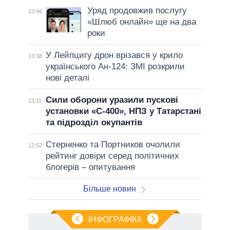
Уряд продовжив послугу
13:46
«Шлюб онлайн» ще на два
роки
У Лейпцигу дрон врізався у крило
13:38
українського Ан-124: ЗМІ розкрили
нові деталі
Сили оборони уразили пускові
13:11
установки «С-400», НПЗ у Татарстані
та підрозділ окупантів
Стерненко та Портников очолили
12:52
рейтинг довіри серед політичних
блогерів – опитування
Більше новин
ІНФОГРАФІКА