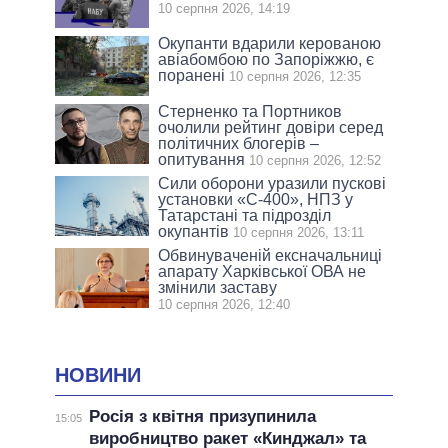
10 серпня 2026, 14:19
Окупанти вдарили керованою
авіабомбою по Запоріжжю, є
поранені
10 серпня 2026, 12:35
Стерненко та Портников
очолили рейтинг довіри серед
політичних блогерів –
опитування
10 серпня 2026, 12:52
Сили оборони уразили пускові
установки «С-400», НПЗ у
Татарстані та підрозділ
окупантів
10 серпня 2026, 13:11
Обвинуваченій ексначальниці
апарату Харківської ОВА не
змінили заставу
10 серпня 2026, 12:40
НОВИНИ
Росія з квітня призупинила
15:05
виробництво ракет «Кинджал» та