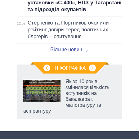
установки «С-400», НПЗ у Татарстані
та підрозділ окупантів
Стерненко та Портников очолили
12:52
рейтинг довіри серед політичних
блогерів – опитування
Більше новин
ІНФОГРАФІКА
 5
Як за 10 років
вго
змінилася кількість
вступників на
бакалаврат,
магістратуру та
аспірантуру