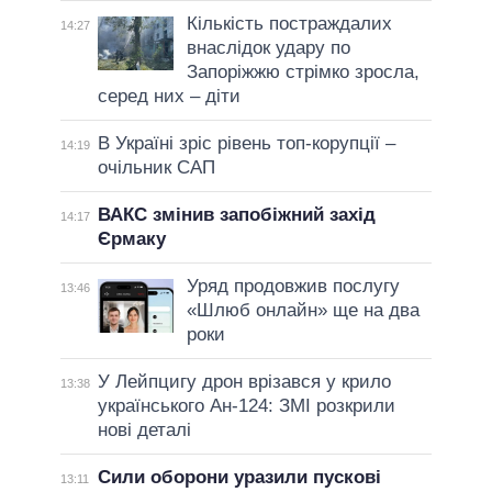
Кількість постраждалих
14:27
внаслідок удару по
Запоріжжю стрімко зросла,
серед них – діти
В Україні зріс рівень топ-корупції –
14:19
очільник САП
ВАКС змінив запобіжний захід
14:17
Єрмаку
Уряд продовжив послугу
13:46
«Шлюб онлайн» ще на два
роки
У Лейпцигу дрон врізався у крило
13:38
українського Ан-124: ЗМІ розкрили
нові деталі
Сили оборони уразили пускові
13:11