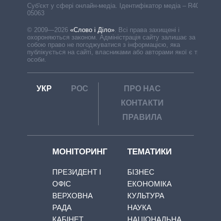
Cуб'єкт у сфері онлайн-медіа. Ідентифікатор медіа – R40-
05063
© 2009—2026
«Слово і Діло»
.
Всі права захищені і
охороняються законом. Адміністрація сайту залишає за
собою право не погоджуватися з інформацією, яка
публікується на сайті, власниками або авторами якої є треті
особи.
УКР
РОС
ПРО НАС
КОНТАКТИ
ПРАВИЛА
МОНІТОРИНГ
ТЕМАТИКИ
ПРЕЗИДЕНТ І
БІЗНЕС
ОФІС
ЕКОНОМІКА
ВЕРХОВНА
КУЛЬТУРА
РАДА
НАУКА
КАБІНЕТ
НАЦІОНАЛЬНА