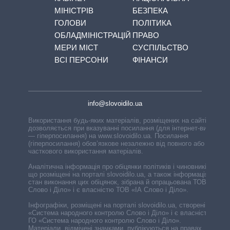
МІНІСТРІВ
БЕЗПЕКА
ГОЛОВИ
ПОЛІТИКА
ОБЛАДМІНІСТРАЦІЙ
ПРАВО
МЕРИ МІСТ
СУСПІЛЬСТВО
ВСІ ПЕРСОНИ
ФІНАНСИ
info@slovoidilo.ua
Використання будь-яких матеріалів, розміщених на сайті,
дозволяється при вказуванні посилання (для інтернет-видань
— гіперпосилання) на www.slovoidilo.ua. Посилання
(гіперпосилання) обов’язкове незалежно від повного або
часткового використання матеріалів.
Аналітична інформація про обіцянки політиків і чиновників,
що розміщені на порталі slovoidilo.ua, а також інформація про
стан виконання цих обіцянок, зібрана й опрацьована ТОВ «ІА
Слово і Діло» і є власністю ТОВ «ІА Слово і Діло».
Інфографіки, розміщені на порталі slovoidilo.ua, створені ГО
«Система народного контролю Слово і Діло» і є власністю
ГО «Система народного контролю Слово і Діло».
Матеріали, відмічені значками, публікуються на правах