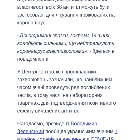
властивості всіх 38 антитіл можуть бути
застосовані для лікування інфікованих на
коронавірус.
«Всі отримані зразки, зокрема 14 з них,
володіють сильними, що нейтралізують
коронавірус властивостями»
, - йдеться в
повідомленні.
У Центрі контролю і профілактики
захворювань зазначили, що найближчим
часом вчені проведуть ряд поглиблених
тестів, в тому числі на лабораторних
тваринах, для підтвердження позитивного
ефекту виявлених антитіл.
Нагадаємо, президент
Володимир
Зеленський
пообіцяв українським вченим
1
мільйон доларів за вакцину від COVID-19.