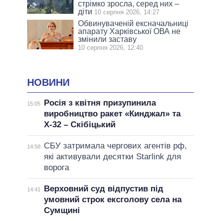
стрімко зросла, серед них –
діти
10 серпня 2026, 14:27
Обвинуваченій ексначальниці
апарату Харківської ОВА не
змінили заставу
10 серпня 2026, 12:40
НОВИНИ
Росія з квітня призупинила
15:05
виробництво ракет «Кинджал» та
Х-32 – Скібіцький
СБУ затримала чергових агентів рф,
14:58
які активували десятки Starlink для
ворога
Верховний суд відпустив під
14:41
умовний строк ексголову села на
Сумщині