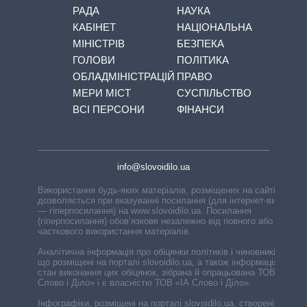
РАДА
НАУКА
КАБІНЕТ
НАЦІОНАЛЬНА
МІНІСТРІВ
БЕЗПЕКА
ГОЛОВИ
ПОЛІТИКА
ОБЛАДМІНІСТРАЦІЙ
ПРАВО
МЕРИ МІСТ
СУСПІЛЬСТВО
ВСІ ПЕРСОНИ
ФІНАНСИ
info@slovoidilo.ua
Використання будь-яких матеріалів, розміщених на сайті,
дозволяється при вказуванні посилання (для інтернет-видань
— гіперпосилання) на www.slovoidilo.ua. Посилання
(гіперпосилання) обов’язкове незалежно від повного або
часткового використання матеріалів.
Аналітична інформація про обіцянки політиків і чиновників,
що розміщені на порталі slovoidilo.ua, а також інформація про
стан виконання цих обіцянок, зібрана й опрацьована ТОВ «ІА
Слово і Діло» і є власністю ТОВ «ІА Слово і Діло».
Інфографіки, розміщені на порталі slovoidilo.ua, створені ГО