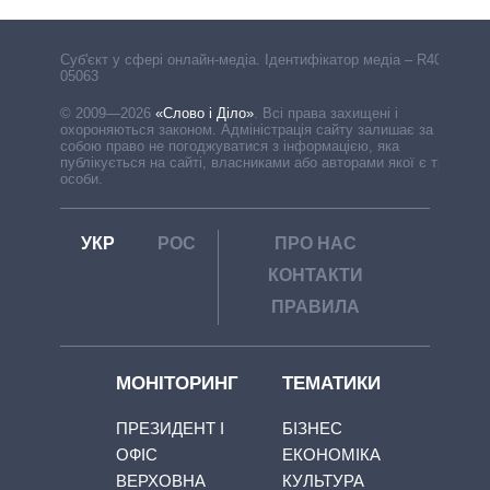
Cуб'єкт у сфері онлайн-медіа. Ідентифікатор медіа – R40-
05063
© 2009—2026
«Слово і Діло»
.
Всі права захищені і
охороняються законом. Адміністрація сайту залишає за
собою право не погоджуватися з інформацією, яка
публікується на сайті, власниками або авторами якої є треті
особи.
УКР
РОС
ПРО НАС
КОНТАКТИ
ПРАВИЛА
МОНІТОРИНГ
ТЕМАТИКИ
ПРЕЗИДЕНТ І
БІЗНЕС
ОФІС
ЕКОНОМІКА
ВЕРХОВНА
КУЛЬТУРА