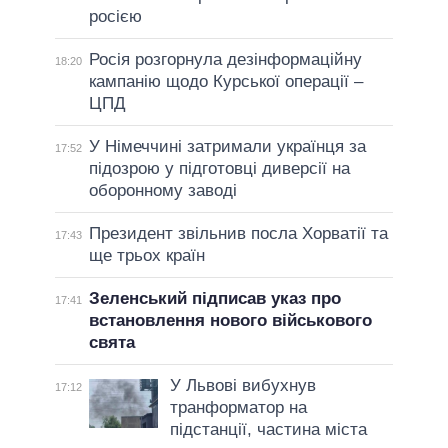
росією
Росія розгорнула дезінформаційну
18:20
кампанію щодо Курської операції –
ЦПД
У Німеччині затримали українця за
17:52
підозрою у підготовці диверсії на
оборонному заводі
Президент звільнив посла Хорватії та
17:43
ще трьох країн
Зеленський підписав указ про
17:41
встановлення нового військового
свята
У Львові вибухнув
17:12
транформатор на
підстанції, частина міста