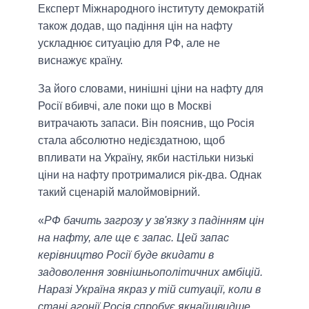
Експерт Міжнародного інституту демократій
також додав, що падіння цін на нафту
ускладнює ситуацію для РФ, але не
виснажує країну.
За його словами, нинішні ціни на нафту для
Росії вбивчі, але поки що в Москві
витрачають запаси. Він пояснив, що Росія
стала абсолютно недієздатною, щоб
впливати на Україну, якби настільки низькі
ціни на нафту протрималися рік-два. Однак
такий сценарій малоймовірний.
«
РФ бачить загрозу у зв'язку з падінням цін
на нафту, але ще є запас. Цей запас
керівництво Росії буде вкидати в
задоволення зовнішньополітичних амбіцій.
Наразі Україна якраз у тій ситуації, коли в
стані агонії Росія спробує якнайшвидше