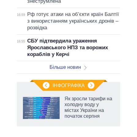
знеструмлена
Рф готує атаки на об’єкти країн Балтії
16:59
з використанням українських дронів –
розвідка
СБУ підтвердила ураження
16:55
Ярославського НПЗ та ворожих
кораблів у Керчі
Більше новин
ІНФОГРАФІКА
Як зросли тарифи на
ть
холодну воду у
містах України на
початок серпня