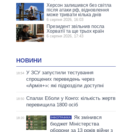
Херсон залишився без світла
після атаки рф, відновлення
може тривати кілька днів
6 серпня 2026, 16:03
Президент звільнив посла
Хорватії та ще трьох країн
6 серпня 2026, 17:43
НОВИНИ
У ЗСУ запустили тестування
18:54
спрощених переведень через
«Армія+»: які підрозділи доступні
Спалах Еболи у Конго: кількість жертв
18:50
перевищила 1800 осіб
Як змінився
ІНФОГРАФІКА
18:20
бюджет Міністерства
оборони за 13 років війни з