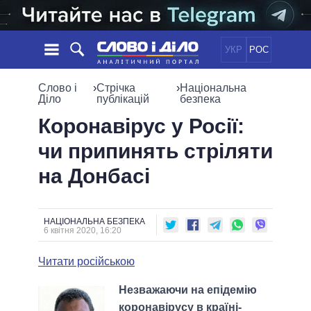
УКР
РОС
НОВИНИ
Слово і
›
Стрічка
›
Національна
Діло
публікацій
безпека
ОБIЦЯНКИ
СТРІЧКА
ПОЛІТИКА
Коронавірус у Росії:
ПОДІЇ
ЕКОНОМІКА
чи припинять стріляти
ПОЛIТИКИ
СТАТТІ
СУСПІЛЬСТВО
на Донбасі
ІНФОГРАФІКА
ДУМКИ
СВІТ
УСІ ПОЛІТИКИ
ОГЛЯДИ
ПРЕЗИДЕНТ І ОФІС
ВІДЕО
ДАЙДЖЕСТИ
ВЕРХОВНА РАДА
НАЦІОНАЛЬНА БЕЗПЕКА
6 квітня 2020, 16:20
ПІДТРИМАТИ
КАБІНЕТ МІНІСТРІВ
ГОЛОВИ ОБЛАДМІНІСТРАЦІЙ
Читати російською
ПОРІВНЯННЯ ПОЛІТИКІВ
МЕРИ МІСТ
Незважаючи на епідемію
ВСІ ПЕРСОНИ
коронавірусу в країні-