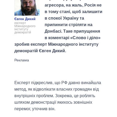
агресора, на жаль, Росія не
в тому стані, щоб залишити
в спокої Україну та
Євген Дикий
експерт
припинити стріляти на
Міжнародного
інституту
Донбасі. Таке припущення
демократій
в коментарі «Слово і діло»
зробив експерт Міжнародного інституту
демократій Євген Дикий.
Експерт підкреслив, що РФ давно винайшла
метод, як відволікати власних громадян від
внутрішніх проблем. Зокрема, це роблять
шляхом демонстрації якихось зовнішніх
перемог, уточнив він.