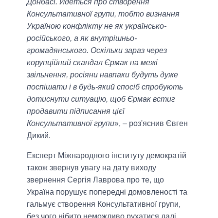
Донбасі. Йдеться про створення
Консультативної групи, тобто визнання
Україною конфлікту не як українсько-
російського, а як внутрішньо-
громадянського. Оскільки зараз через
корупційний скандал Єрмак на межі
звільнення, росіяни навпаки будуть дуже
поспішати і в будь-який спосіб спробують
дотиснути ситуацію, щоб Єрмак встиг
продавити підписання цієї
Консультативної групи
», – роз'яснив Євген
Дикий.
Експерт Міжнародного інституту демократій
також звернув увагу на дату виходу
звернення Сергія Лаврова про те, що
Україна порушує попередні домовленості та
гальмує створення Консультативної групи,
без чого нібито неможливо рухатися далі.