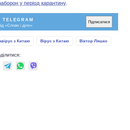
заборон у період карантину
.
У TELEGRAM
Підписатися
ід «Слово і діло»
авірус з Китаю
Вірус з Китаю
Віктор Ляшко
ділитися: