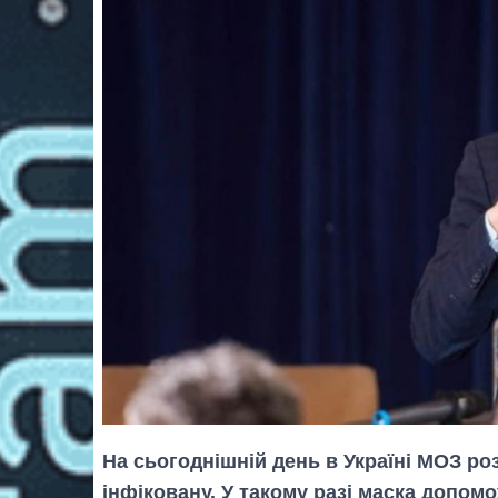
На сьогоднішній день в Україні МОЗ р
інфіковану. У такому разі маска допом