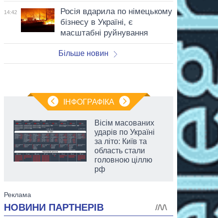
Росія вдарила по німецькому
14:42
бізнесу в Україні, є
масштабні руйнування
Більше новин
ІНФОГРАФІКА
Вісім масованих
ударів по Україні
за літо: Київ та
область стали
головною ціллю
рф