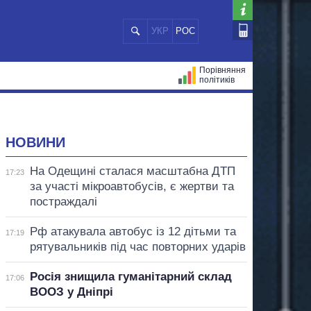
УКР
РОС
Порівняння
політиків
ЦІЙ
МЕРИ МІСТ
ВСІ ПЕРСОНИ
НОВИНИ
На Одещині сталася масштабна ДТП
17:23
за участі мікроавтобусів, є жертви та
постраждалі
Рф атакувала автобус із 12 дітьми та
17:19
рятувальників під час повторних ударів
Росія знищила гуманітарний склад
17:06
ВООЗ у Дніпрі