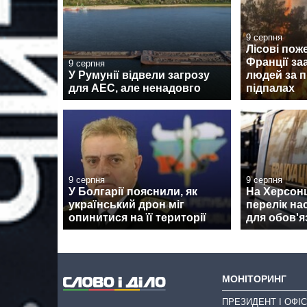
9 серпня
Лісові поже
Франції за
9 серпня
У Румунії відвели загрозу
людей за п
для АЕС, але ненадовго
підпалах
9 серпня
9 серпня
У Болгарії пояснили, як
На Херсон
український дрон міг
перелік на
опинитися на її території
для обов'я
МОНІТОРИНГ
ПРЕЗИДЕНТ І ОФІС