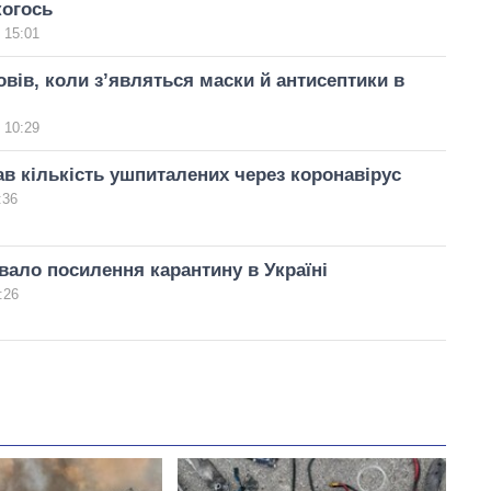
когось
 15:01
вів, коли з’являться маски й антисептики в
 10:29
в кількість ушпиталених через коронавірус
:36
ало посилення карантину в Україні
:26