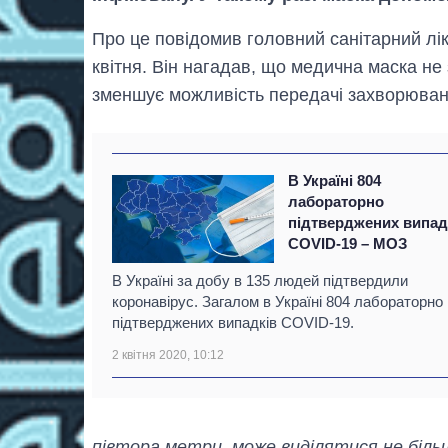
Про це повідомив головний санітарний лік
квітня. Він нагадав, що медична маска не
зменшує можливість передачі захворюва
В Україні 804
лабораторно
підтверджених випад
COVID-19 – МОЗ
В Україні за добу в 135 людей підтвердили
коронавірус. Загалом в Україні 804 лабораторно
підтверджених випадків COVID-19.
2 квітня 2020, 10:12
півтора метри, може виділятися не більш