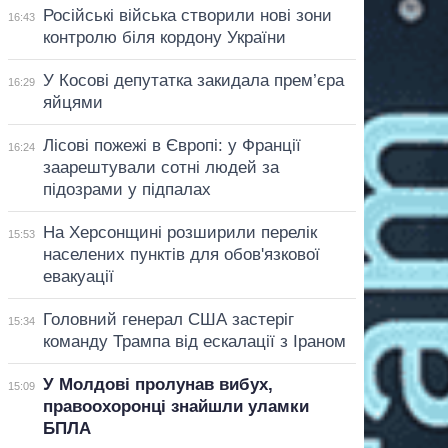
Російські війська створили нові зони
16:43
контролю біля кордону України
У Косові депутатка закидала прем’єра
16:29
яйцями
Лісові пожежі в Європі: у Франції
16:24
заарештували сотні людей за
підозрами у підпалах
На Херсонщині розширили перелік
15:53
населених пунктів для обов'язкової
евакуації
Головний генерал США застеріг
15:34
команду Трампа від ескалації з Іраном
У Молдові пролунав вибух,
15:09
правоохоронці знайшли уламки
БПЛА