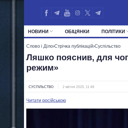
НОВИНИ
ОБIЦЯНКИ
ПОЛIТИКИ
УСІ ПОЛІТИКИ
ПРЕЗИДЕНТ І ОФ
Слово і Діло
›
Стрічка публікацій
›
Суспільство
Ляшко пояснив, для чо
режим»
СУСПІЛЬСТВО
2 квітня 2020, 11:48
Читати російською