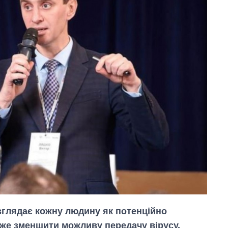
озглядає кожну людину як потенційно
оже зменшити можливу передачу вірусу.