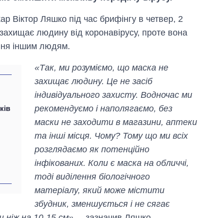
ар Віктор Ляшко під час брифінгу в четвер, 2
 захищає людину від коронавірусу, проте вона
ння іншим людям.
«Так, ми розуміємо, що маска не
захищає людину. Це не засіб
індивідуального захисту. Водночас ми
рекомендуємо і наполягаємо, без
ків
маски не заходити в магазини, аптеки
Від 1 місяця – до 5
років: хто і як
та інші місця. Чому? Тому що ми всіх
довго обіймав
розглядаємо як потенційно
посаду керівника
СЗР
інфікованих. Коли є маска на обличчі,
тоді виділення біологічного
матеріалу, який може містити
збудник, зменшується і не сягає
 ніж на 10-15 см»
, – зазначив Ляшко.