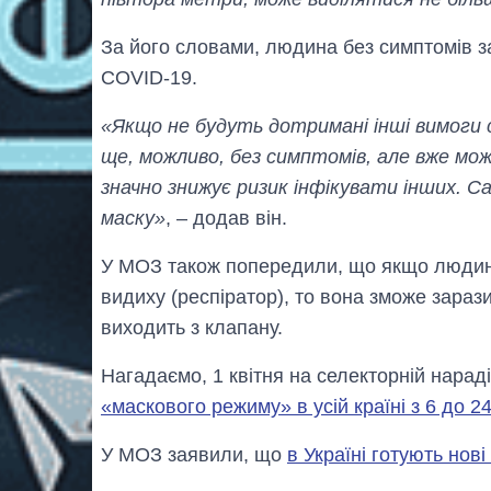
За його словами, людина без симптомів 
COVID-19.
«Якщо не будуть дотримані інші вимоги со
ще, можливо, без симптомів, але вже може
значно знижує ризик інфікувати інших. 
маску»
, – додав він.
У МОЗ також попередили, що якщо людина
видиху (респіратор), то вона зможе зарази
виходить з клапану.
Нагадаємо, 1 квітня на селекторній нарад
«маскового режиму» в усій країні з 6 до 24
У МОЗ заявили, що
в Україні готують но