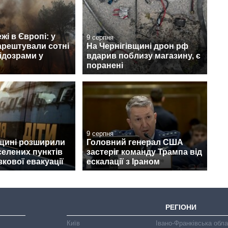
жі в Європі: у
9 серпня
арештували сотні
На Чернігівщині дрон рф
ідозрами у
вдарив поблизу магазину, є
поранені
9 серпня
щині розширили
Головний генерал США
селених пунктів
застеріг команду Трампа від
зкової евакуації
ескалації з Іраном
РЕГІОНИ
Київ
Івано-Франківська обл